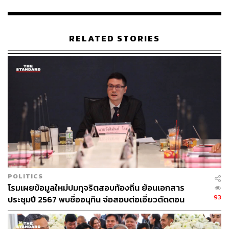
การให้ความเห็นชอบร่างรัฐธรรมนูญที่ สสร. ได้จัดทำ
ขึ้น ก่อนที่จะนำไปให้ประชาชนออกเสียงประชามติ
โดยให้ทุกเสียงของสมาชิกรัฐสภามีความเสมอภาค
RELATED STORIES
เท่าเทียมกัน และมติเห็นชอบของรัฐสภาให้ถือเกณฑ์ไม่
น้อยกว่ากึ่งหนึ่งของจำนวนสมาชิกเท่าที่มีอยู่ของทั้ง
สองสภา
โดยมีสาระสำคัญของร่างแก้ไขมาตรา 256 ตามแผนภูมิ ดังนี้
มี สสร. 152 คน กรรมาธิการยกร่าง 35 คน กรรมาธิการรับ
ฟังความเห็น 35 คน โดยจะใช้เวลาในการจัดทำรัฐธรรมนูญ
ทั้งหมด 300 วัน
อย่างไรก็ตาม พรรคเพื่อไทยมีสมาชิกสภาผู้แทนราษฎร เพียง
74 คนซึ่งไม่เพียงพอต่อการเข้าชื่อเสนอญัตติขอแก้ไขเพิ่มเติม
POLITICS
โรมเผยข้อมูลใหม่ปมทุจริตสอบท้องถิ่น ย้อนเอกสาร
รัฐธรรมนูญ ตามมาตรา 256 ของรัฐธรรมนูญ ซึ่งจะต้องมี
93
ประชุมปี 2567 พบชื่ออนุทิน จ่อสอบต่อเอี่ยวตัดตอน
สมาชิกสภาผู้แทนราษฎรจำนวนไม่น้อยกว่าหนึ่งในห้าของ
ม.บูรพา หรือไม่
จำนวนสมาชิกทั้งหมดเท่าที่มีอยู่ของสภาผู้แทนราษฎร ดังนั้น
เมื่อสมาชิกสภาผู้แทนราษฎร สังกัดพรรคเพื่อไทยได้เข้าชื่อ