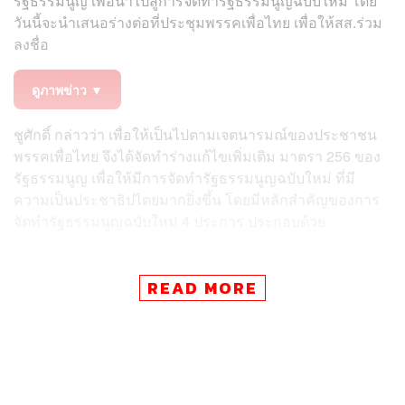
รัฐธรรมนูญ เพื่อนำไปสู่การจัดทำรัฐธรรมนูญฉบับใหม่ โดย
วันนี้จะนำเสนอร่างต่อที่ประชุมพรรคเพื่อไทย เพื่อให้สส.ร่วม
ลงชื่อ
ดูภาพข่าว ▼
ชูศักดิ์ กล่าวว่า เพื่อให้เป็นไปตามเจตนารมณ์ของประชาชน
พรรคเพื่อไทย จึงได้จัดทำร่างแก้ไขเพิ่มเติม มาตรา 256 ของ
รัฐธรรมนูญ เพื่อให้มีการจัดทำรัฐธรรมนูญฉบับใหม่ ที่มี
ความเป็นประชาธิปไตยมากยิ่งขึ้น โดยมีหลักสำคัญของการ
จัดทำรัฐธรรมนูญฉบับใหม่ 4 ประการ ประกอบด้วย
ให้การจัดทำรัฐธรรมนูญฉบับใหม่มีความยึดโยงกับ
ประชาชนมากที่สุด แต่ต้องไม่ขัดหรือแย้งกับคำวินิจฉัย
READ MORE
ของศาลรัฐธรรมนูญ ที่ 18/2568 เมื่อวันที่ 10 กันยายน
2568 โดยยังคงให้มี
สภาร่างรัฐธรรมนูญ
ที่รัฐสภาเป็นผู้
เลือกจาก 300 ผู้ที่ได้รับเลือกตั้งให้เป็นผู้สมควรได้รับ
การเสนอชื่อเป็นสมาชิกสภาร่างรัฐธรรมนูญ (สสร.) ใน
แต่ละจังหวัด จำนวน 100 คน และแต่งตั้งจากผู้ได้รับ