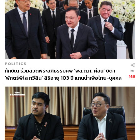
เสนอญัตติขอแก้ไขเพิ่มเติมรัฐธรรมนูญครั้งนี้แล้ว ก็จำเป็น
ต้องขอความร่วมมือสมาชิกสภาผู้แทนราษฎร สังกัด
พรรคการเมืองอื่นเพื่อร่วมลงชื่อให้ครบตามที่กฎหมาย
กำหนด เพื่อยื่นญัตติต่อประธานรัฐสภาโดยเร็วต่อไป
“การแก้ไขรัฐธรรมนูญนั้นเป็นเรื่องของส่วนรวมและเป็นเรื่อง
ของประเทศชาติที่เราจำเป็นจะต้องแก้ไขรัฐธรรมนูญ ซึ่ง
พรรคเพื่อไทยคิดว่าไม่จำเป็นจะต้องคิดว่าใครเป็นฝ่ายค้าน
POLITICS
ใครเป็นฝ่ายรัฐบาล วันนี้จึงได้เชิญนางมนพรมาด้วยเพื่อที่จะ
ทักษิณ ร่วมสวดพระอภิธรรมศพ ‘พล.ต.ท. ผ่อน’ บิดา
ได้ทำการประสานกับพรรคการเมืองต่างๆ ทำภารกิจที่เคยทำ
168
‘พักตร์พิไล ทวีสิน’ สิริอายุ 103 ปี แกนนำเพื่อไทย-บุคคล
มาในอดีตจนถึงปัจจุบันเพื่อให้ร่วมลงชื่อ ส่วนพรรคใดจะลง
หลากวงการร่วมอาลัย
ได้เท่าไหร่ก็เป็นอีกเรื่องหนึ่ง” ชูศักดิ์ กล่าว
ชูศักดิ์กล่าวอีกว่า เบื้องต้นทราบมาว่ามีพรรคการเมืองที่มี
สส. ไม่ครบถ้วนจำนวน 1 ใน 5 ก็จะมีการขอความร่วมมือ
มายังพรรคเพื่อไทยและพรรคการเมืองอื่นในทำนองเดียวกัน
ซึ่งเรื่องนี้ก็ต้องคุยกันในรายละเอียด โดยยืนยันว่าพรรคเพื่อ
ไทยจะทำการแก้ไขเพิ่มเติมรัฐธรรมนูญปี 2556 ซึ่งเมื่อมีการ
ร่วมลงชื่อเสร็จเรียบร้อยแล้วก็จะสามารถนำเสนอต่อรัฐสภา