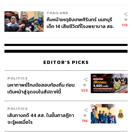
สอบปมขโมยปืนปู่ก่อเหตุ
THAILAND
คืบหน้าเหตุยิงเทพศิรินทร์ นนทบุรี
519
เด็ก 14 เสียชีวิตที่โรงพยาบาล สธ.
ยืนยันครูเสียชีวิต 5 ราย เจ็บ 22
ราย
EDITOR'S PICKS
POLITICS
มหากาพย์โกงข้อสอบท้องถิ่น ก่อน
559
เดินหน้าสู่จุดจบในสัปดาห์นี้
POLITICS
TAGS:
รัฐสภา
ฝ่ายค้าน
รัฐธรรมนูญ
เส้นทางคดี 44 สส. ในชั้นศาลฎีกา
สภาร่างรัฐธรรมนูญ
พรรคเพื่อไทย
มนพร เจริญศรี
196
จะรู้ผลเมื่อไร
สมาชิกสภาผู้แทนราษฎร (สส.)
การเมืองไทย
พรรคร่วมรัฐบาล
ชูศักดิ์ ศิรินิล
จาตุรนต์ ฉายแสง