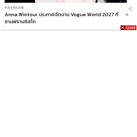
FASHION
Anna Wintour ประกาศจัดงาน Vogue World 2027 ที่
...
ซานฟรานซิสโก
News
Wealth
Pop
Podcast
Video
Now
Opinion
Careers
Events
Privacy
About
Contact
Policy
FOR
ADVERTISING
MEMBERSHIP