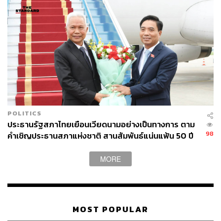
ประชาชนมีส่วนร่วมให้มากที่สุด พร้อมยืนยันว่า พรรคเพื่อ
ไทยยินดีลงชื่อสนับสนุนร่างแก้ไขรัฐธรรมนูญของพรรคอื่นๆ
โดยไม่คำนึงว่าเป็นพรรครัฐบาลหรือพรรคฝ่ายค้านแต่อย่าง
ใด หากมีเจตนารมณ์ร่วมกันเพื่อนำไปสู่การจัดทำฉบับใหม่
เราก็ยินดีให้การสนับสนุน และในการประชุมสภา คงจะเกิด
การแลกรายชื่อ เซ็นชื่อ เพื่อให้เกิดร่างแก้ไขจากหลาย
พรรคการเมืองเข้าไปพิจารณาพร้อมๆ กัน
ส่วนการแก้ไขรัฐธรรมนูญมีมาหลายสมัยแล้ว การแก้ไขฉบับ
นี้ จะแล้วเสร็จในรัฐบาลชุดนี้เลยหรือไม่ ชูศักดิ์เชื่อว่า เป็นไป
POLITICS
ได้ แต่สิ่งนี้มันก็อยู่ที่การทำความเข้าใจแล้วว่ามันควรเป็น
ประธานรัฐสภาไทยเยือนเวียดนามอย่างเป็นทางการ ตาม
อย่างไร และที่สำคัญก็คือฉันทามติของเสียงข้างมากใน
98
คำเชิญประธานสภาแห่งชาติ สานสัมพันธ์แน่นแฟ้น 50 ปี
รัฐสภานั้น จะต้องเข้าใจว่าเรามีความพยายามที่จะทำ
รัฐธรรมนูญมาช้านานแล้วเป็น 20 ปี และมันสำเร็จได้ คิดว่า
MORE
เป็นเรื่องสำคัญ เราจะต้องได้รัฐธรรมนูญที่มันเป็น
ประชาธิปไตยมากขึ้นกว่าที่เป็นอยู่ ไม่ใช่ถอยหลังลงไปอีก
MOST POPULAR