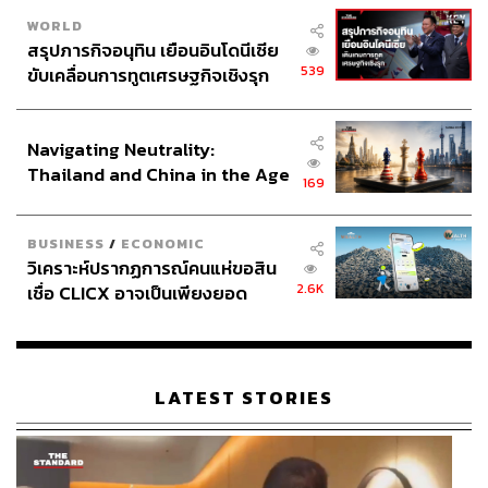
การแก้ไขรัฐธรรมนูญ
พรรคฝ่ายค้าน
WORLD
ศาลรัฐธรรมนูญ
สรุปภารกิจอนุทิน เยือนอินโดนีเซีย
539
ขับเคลื่อนการทูตเศรษฐกิจเชิงรุก
ประกาศหุ้นส่วนยุทธศาสตร์ไทย –
อินโดนีเซีย
Navigating Neutrality:
Thailand and China in the Age
169
of a New Global Order
162
BUSINESS
/
ECONOMIC
วิเคราะห์ปรากฏการณ์คนแห่ขอสิน
2.6K
เชื่อ CLICX อาจเป็นเพียงยอด
ABOUT THE AUTHOR
ภูเขาน้ำแข็ง ของปัญหาหนี้ครัว
เรือนไทยที่ถูกซุกไว้
THE STANDARD TEAM
กองบรรณาธิการ THE STANDARD
LATEST STORIES