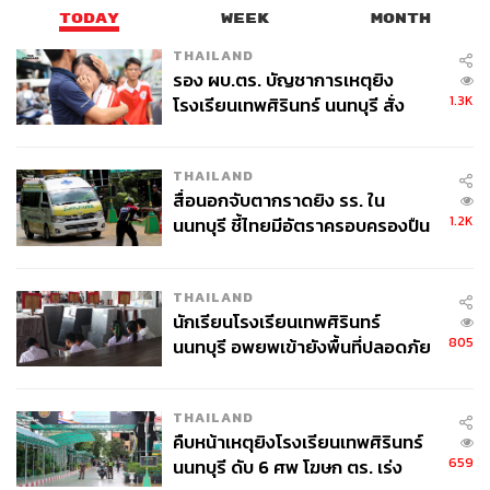
TODAY
WEEK
MONTH
THAILAND
รอง ผบ.ตร. บัญชาการเหตุยิง
1.3K
โรงเรียนเทพศิรินทร์ นนทบุรี สั่ง
ค้นหา 2 รอบยืนยันไร้คนติดค้าง พบ
ศพปู่-ย่าที่บ้านพักผู้ก่อเหตุ
THAILAND
สื่อนอกจับตากราดยิง รร. ใน
1.2K
นนทบุรี ชี้ไทยมีอัตราครอบครองปืน
สูงในระดับต้นของภูมิภาค
THAILAND
นักเรียนโรงเรียนเทพศิรินทร์
805
นนทบุรี อพยพเข้ายังพื้นที่ปลอดภัย
ชั่วคราว หลังเหตุใช้อาวุธปืนภายใน
โรงเรียนคลี่คลาย
THAILAND
คืบหน้าเหตุยิงโรงเรียนเทพศิรินทร์
659
นนทบุรี ดับ 6 ศพ โฆษก ตร. เร่ง