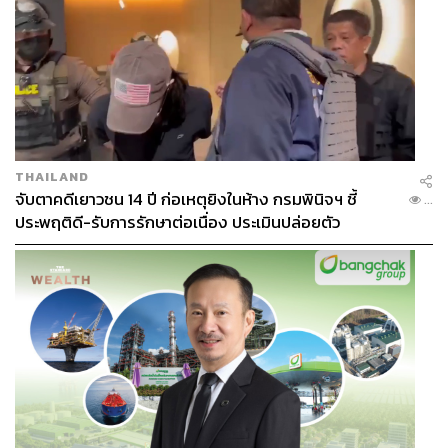
THAILAND
จับตาคดีเยาวชน 14 ปี ก่อเหตุยิงในห้าง กรมพินิจฯ ชี้
...
ประพฤติดี-รับการรักษาต่อเนื่อง ประเมินปล่อยตัว