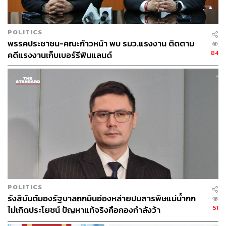
ได้ในต้นสัปดาห์หน้า
POLITICS
ด้าน จาตุรนต์กล่าวว่า แม้จะมีการทำประชามติจนได้เสียง
พรรคประชาชน-คณะก้าวหน้า พบ รมว.แรงงาน ติดตาม
อย่างท่วมท้น แต่ในวงเสวนาต่างๆ ก็จะมีข้อห่วงใยว่าในการ
84
คดีแรงงานเก็บเบอร์รีฟินแลนด์
จัดทำรัฐธรรมนูญฉบับใหม่ พรรคการเมืองต่างๆ หรือสมาชิก
รัฐสภาจะเป็นผู้กำหนดเนื้อหาของรัฐธรรมนูญฉบับใหม่ไป
ทั้งหมด ซึ่งเป็นข้อห่วงใยที่มีเหตุผล เพราะว่ามีประสบการณ์
มาตั้งแต่ในอดีต เมื่อสมาชิกรัฐสภาจัดทำรัฐธรรมนูญกันเอง
ก็จะมีเสียงครหาว่าจะทำไปเพื่อประโยชน์ของสมาชิกรัฐสภา
หรือพรรคการเมืองเอง พรรคเพื่อไทยคำนึงถึงข้อห่วงใยนี้ให้
มีความเชื่อมโยงกับประชาชนให้มากที่สุด จึงได้ยืนยันหลัก
การให้ผู้ทรงคุณวุฒิมาจากองค์กรต่างๆ ตั้งแต่ครั้งที่แล้ว และ
ในครั้งนี้ก็ยังมีการยืนยันเช่นเดิม
จาตุรนต์ยอมรับด้วยว่า เสียงข้างมากในรัฐสภาจะค่อนข้างมี
POLITICS
ความชัดเจนมั่นคงไปทางใดทางหนึ่ง เพราะฉะนั้น เราคิดว่า
รังสิมันต์มองรัฐบาลถกมินอ่องหล่ายปมสารพิษแม่น้ำกก
ความร่วมมือระหว่างพรรคการเมืองต่างๆ มีความจำเป็น
51
ไม่เกิดประโยชน์ ปัญหาแท้จริงคือกองกำลังว้า
และกระบวนการในการที่จะแก้ไขที่จะต้องส่งเสริมให้