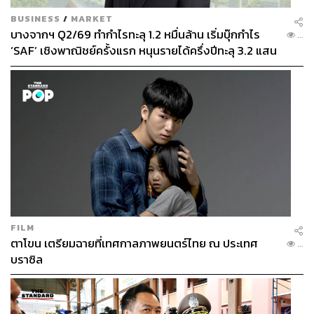
BUSINESS
/
MARKET
บางจากฯ Q2/69 ทำกำไรทะลุ 1.2 หมื่นล้าน เริ่มบุ๊กกำไร
...
‘SAF’ เชิงพาณิชย์ครั้งแรก หนุนรายได้ครึ่งปีทะลุ 3.2 แสน
ล้าน
FILM
ตาโขน เตรียมฉายที่เทศกาลภาพยนตร์ไทย ณ ประเทศ
...
บราซิล