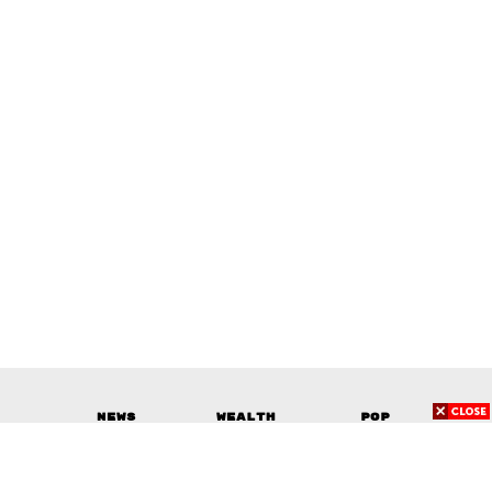
News
Wealth
Pop
Podcast
Video
Now
Opinion
Careers
Events
Privacy
About
Contact