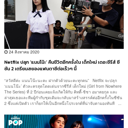
24 สิงหาคม 2020
Netflix ปลุก ‘แนนโน๊ะ’ คืนชีวิตอีกครั้งใน เด็กใหม่ เดอะซีรีส์ ซี
ซัน 2 เตรียมสยองแฟนตาซีต่อเร็วๆ นี้
“สวัสดีค่ะ แนนโน๊ะนะคะ ฝากตัวด้วยนะคะทุกคน” Netflix จะปลุก
‘แนนโน๊ะ’ ตัวละครสุดโดดเด่นจากซีรีส์ เด็กใหม่ (Girl from Nowhere
The Series) ที่ 2 ปีก่อนเคยแจ้งเกิดให้กับ คิทตี้-ชิชา อมาตยกุล และ
ล่าสุดเธอและทีมผู้กำกับชุดเดิมจะกลับมาสร้างสรรค์ต่ออีกครั้งในซีซัน
2 ซึ่งแค่เปิดตัว เราก็ยกให้เป็นอีกหนึ่งโปรเจกต์ที่น่าจับตามองทันที ...