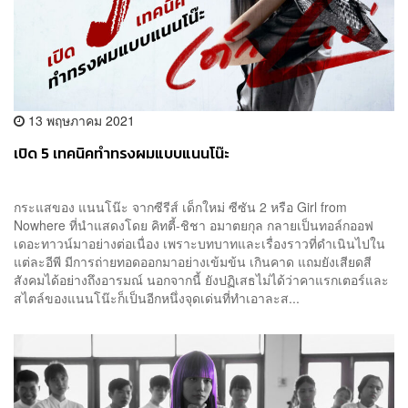
13 พฤษภาคม 2021
เปิด 5 เทคนิคทำทรงผมแบบแนนโน๊ะ
กระแสของ แนนโน๊ะ จากซีรีส์ เด็กใหม่ ซีซัน 2 หรือ Girl from
Nowhere ที่นำแสดงโดย คิทตี้-ชิชา อมาตยกุล กลายเป็นทอล์กออฟ
เดอะทาวน์มาอย่างต่อเนื่อง เพราะบทบาทและเรื่องราวที่ดำเนินไปใน
แต่ละอีพี มีการถ่ายทอดออกมาอย่างเข้มข้น เกินคาด แถมยังเสียดสี
สังคมได้อย่างถึงอารมณ์ นอกจากนี้ ยังปฏิเสธไม่ได้ว่าคาแรกเตอร์และ
สไตล์ของแนนโน๊ะก็เป็นอีกหนึ่งจุดเด่นที่ทำเอาละส...