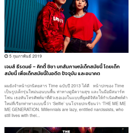
5 กุมภาพันธ์ 2019
เจมส์ ธีรดนย์ – คิทตี้ ชิชา บทสัมภาษณ์เด็กสมัยนี้ โดยเด็ก
สมัยนี้ เพื่อเด็กสมัยนี้ในอดีต ปัจจุบัน และอนาคต
ผมยังจำหน้าปกนิตยสาร Time ฉบับปี 2013 ได้ดี หน้าปกของ Time
เป็นรูปเด็กรุ่นใหม่นอนบนพื้น ท่าทางดูมีความสุข และในมือมีสมาร์ท
โฟน เธอหันโทรศัพท์มาที่ตัวเธอเองในแบบที่ยุคดิจิทัลให้กำเนิดศัพท์คำ
ใหม่ที่เรียกท่าทางแบบนี้ว่า ‘Selfie’ บนโปรยปกเขียนว่า ‘THE ME ME
ME GENERATION. Millennials are lazy, entitled narcissists, who
still lives with thei...