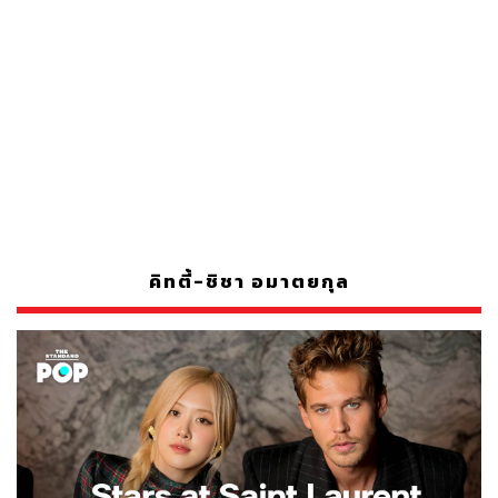
คิทตี้-ชิชา อมาตยกุล