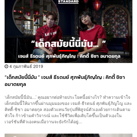
4 กุมภาพันธ์ 2019
“เด็กสมัยนี้นี่มัน ” เจมส์ ธีรดนย์ ศุภพันธุ์ภิญโญ : คิทตี้ ชิชา
อมาตยกุล
‘เด็กสมัยนี้นี่มัน...’ คุณอยากต่อท้ายประโยคนี้อย่างไร? ทำความเข้าใจ
เด็กสมัยนี้ให้มากขึ้นผ่านมุมมองของ เจมส์-ธีรดนย์ ศุภพันธุ์ภิญโญ และ
คิทตี้-ชิชา อมาตยกุล สองตัวแทนวัยรุ่นที่พิสูจน์ตัวเองด้วยการเดินตาม
หัวใจ ก้าวข้ามคำวิจารณ์ และใช้ชีวิตเพื่อเติบโตขึ้นเป็นตัวเองใน
เวอร์ชันที่ตัวเองคนเมื่อวานจะยังรักได้อยู่...