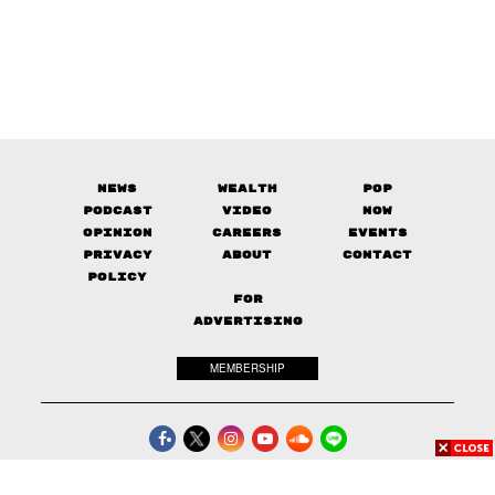
News
Wealth
Pop
Podcast
Video
Now
Opinion
Careers
Events
Privacy
About
Contact
Policy
FOR
ADVERTISING
MEMBERSHIP
© 2017-
2026
The Standard. All rights reserved.