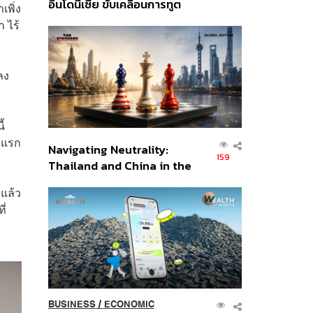
อินโดนีเซีย ขับเคลื่อนการทูต
เพิ่ง
เศรษฐกิจเชิงรุก ประกาศหุ้น
า ไร้
ส่วนยุทธศาสตร์ไทย –
อินโดนีเซีย
ลง
้
าแรก
Navigating Neutrality:
159
Thailand and China in the
Age of a New Global
แล้ว
Order
ี่
BUSINESS
/
ECONOMIC