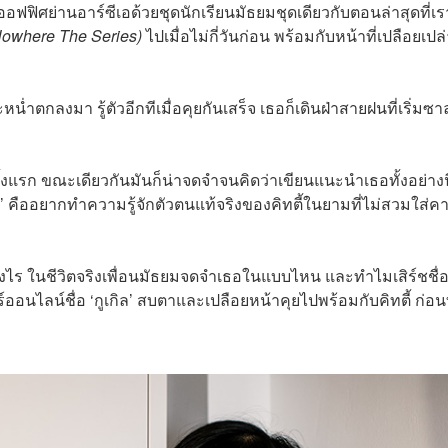
อฟฟิศย่านอาร์ซีเอด้วยชุดนักเรียนมัธยมชุดเดียวกับตอนล่าสุดที่เรา
m Nowhere The Series)
ไปเมื่อไม่กี่วันก่อน พร้อมกับหน้าที่เปลือยเปล่
่ำตกลงมา รู้ตัวอีกทีเมื่อคุยกันเสร็จ เธอก็เดินฝ่าสายฝนที่เริ่มซา
้งแรก ขณะเดียวกันมันก็น่าจดจำจนคิดว่าเขียนแนะนำเธอทั้งอย่างนี
 คืออยากทำความรู้จักตัวตนแท้จริงของคิทตี้ในยามที่ไม่สวมใส่ค
างไร ในชีวิตจริงเพื่อนมัธยมจดจำเธอในแบบไหน และทำไมเสิร์ชชื่อ
ออนไลน์ชื่อ ‘กูเกิล’ สบตาและเปลือยหน้าคุยไปพร้อมกับคิทตี้ ก่อนท