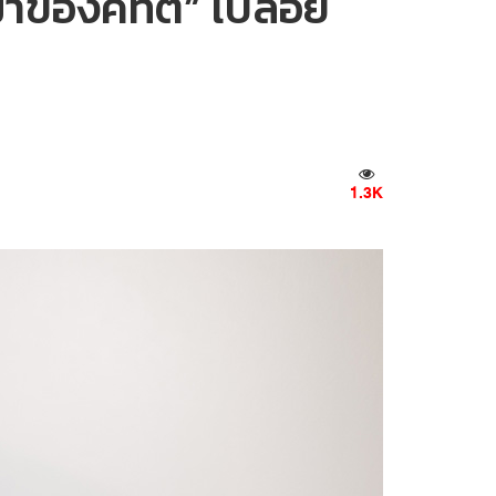
มาของคิทตี้” เปลือย
1.3K