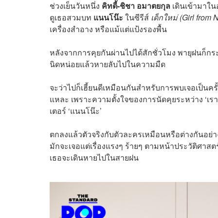
ช่วงเย็นวันหนึ่ง
คิทตี้-ชิชา อมาตยกุล
เดินเข้ามาในอ
ดูเธอสวมบท
แนนโน๊ะ
ในซีรีส์
เด็กใหม่ (Girl fro
เครื่องสำอาง หรือแม้แต่แป้งรองพื้น
หลังจากการคุยกันผ่านไปได้สักชั่วโมง พายุฝนก็กระหน
นิดหน่อยแล้วหายลับไปในความมืด
จะว่าไปก็เฮี้ยนดีเหมือนกันสำหรับการพบเจอเป็นครั
แหละ เพราะความตั้งใจของการนัดคุยระหว่าง ‘เรา’
เตอร์ ‘แนนโน๊ะ’
ตกลงแล้วตัวจริงกับตัวละครเหมือนหรือต่างกันอย่
มักจะเจอแต่เรื่องแรงๆ ร้ายๆ ตามหน้าประวัติศาสตร์
เธอจะเดินหายไปในสายฝน