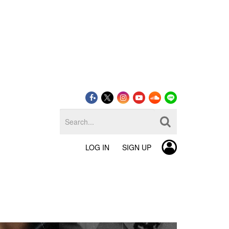
LOG IN
SIGN UP