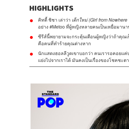
HIGHLIGHTS
คิทตี้ ชิชา เล่าว่า
เด็กใหม่ (Girl from Nowhere
อย่าง #Metoo ที่ผู้หญิงหลายคนเป็นเหยื่อมา
ซีรีส์นี้พยายามจะกระตุ้นเตือนผู้หญิงว่าถ้าคุ
คือคนที่ทำร้ายคุณต่างหาก
นักแสดงฮอลลีวูดเขาบอกว่า คนเรารอคอยแค่บทบาท
แย่งไปจากเราได้ มันคงเป็นเรื่องของโชคชะตาที