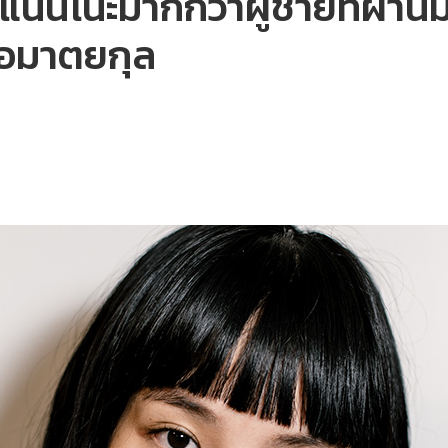
แนนโน๊ะมากกว่าผู้ชายที่ผ่าน
า อมาตยกุล