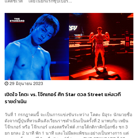
แคตช์เวต โดยในยกแรกซุปเปอร...
29 มิถุนายน 2023
เปิดใจ โคตะ vs. โจ๊กเกอร์ ศึก Star ดวล Street แห่งเวที
ราชดำเนิน
วันที่ 1 กรกฎาคมนี้ จะเป็นการแข่งขันระหว่าง โคตะ มิอุระ นักมวยชื่อ
ดังจากญี่ปุ่นที่หวนคืนสังเวียนราชดำเนินเป็นครั้งที่ 2 มาพบกับ เหยิน
โจ๊กเกอร์ หรือ โจ๊กเกอร์ แห่งสตรีทไฟต์ ภายใต้กติกาคิกบ็อกซิ่ง ชก 3
ยก ยกละ 2 นาที พัก 1 นาที และไม่มีผลแพ้ชนะอย่างเป็นทางการ แต่