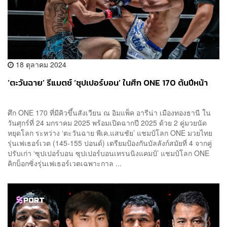
18 ตุลาคม 2024
‘ตะวันฉาย’ รีแมตช์ ‘ซุปเปอร์บอน’ ในศึก ONE 170 ต้นปีหน้า
ศึก ONE 170 ที่มีคิวขึ้นสังเวียน ณ อิมแพ็ค อารีน่า เมืองทองธานี ใน
วันศุกร์ที่ 24 มกราคม 2025 พร้อมเปิดฉากปี 2025 ด้วย 2 คู่มวยนัด
หยุดโลก ระหว่าง ‘ตะวันฉาย พีเค.แสนชัย’ แชมป์โลก ONE มวยไทย
รุ่นเฟเธอร์เวต (145-155 ปอนด์) เตรียมป้องกันบัลลังก์สมัยที่ 4 จากคู่
ปรับเก่า ‘ซุปเปอร์บอน ซุปเปอร์บอนเทรนนิงแคมป์’ แชมป์โลก ONE
คิกบ็อกซิ่งรุ่นเฟเธอร์เวตเฉพาะกาล ...