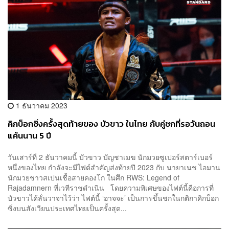
1 ธันวาคม 2023
คิกบ็อกซิ่งครั้งสุดท้ายของ บัวขาว ในไทย กับคู่ชกที่รอวันถอน
แค้นนาน 5 ปี
วันเสาร์ที่ 2 ธันวาคมนี้ บัวขาว บัญชาเมฆ นักมวยซูเปอร์สตาร์เบอร์
หนึ่งของไทย กำลังจะมีไฟต์สำคัญส่งท้ายปี 2023 กับ นายาเนช ไอมาน
นักมวยชาวสเปนเชื้อสายคองโก ในศึก RWS: Legend of
Rajadamnern ที่เวทีราชดำเนิน โดยความพิเศษของไฟต์นี้คือการที่
บัวขาวได้ลั่นวาจาไว้ว่า ไฟต์นี้ ‘อาจจะ’ เป็นการขึ้นชกในกติกาคิกบ็อก
ซิ่งบนสังเวียนประเทศไทยเป็นครั้งสุด...