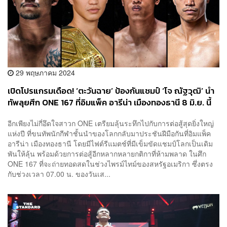
29 พฤษภาคม 2024
เปิดโปรแกรมเดือด! ‘ตะวันฉาย’ ป้องกันแชมป์ ‘โจ ณัฐวุฒิ’ นำ
ทัพลุยศึก ONE 167 ที่อิมแพ็ค อารีน่า เมืองทองธานี 8 มิ.ย. นี้
อีกเพียงไม่กี่อึดใจสาวก ONE เตรียมลุ้นระทึกไปกับการต่อสู้สุดยิ่งใหญ่
แห่งปี ที่ขนทัพนักกีฬาชั้นนำของโลกกลับมาประชันฝีมือกันที่อิมแพ็ค
อารีน่า เมืองทองธานี โดยมีไฟต์รีแมตช์ที่มีเข็มขัดแชมป์โลกเป็นเดิม
พันให้ลุ้น พร้อมด้วยการต่อสู้อีกหลากหลายกติกาที่ห้ามพลาด ในศึก
ONE 167 ที่จะถ่ายทอดสดในช่วงไพรม์ไทม์ของสหรัฐอเมริกา ซึ่งตรง
กับช่วงเวลา 07.00 น. ของวันเส...