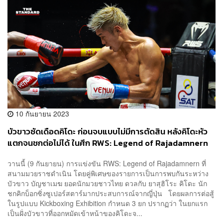
10 กันยายน 2023
บัวขาวซัดเดือดคิโดะ ก่อนจบแบบไม่มีการตัดสิน หลังคิโดะหัว
แตกจนชกต่อไม่ได้ ในศึก RWS: Legend of Rajadamnern
วานนี้ (9 กันยายน) การแข่งขัน RWS: Legend of Rajadamnern ที่
สนามมวยราชดำเนิน โดยคู่พิเศษของรายการเป็นการพบกันระหว่าง
บัวขาว บัญชาเมฆ ยอดนักมวยชาวไทย ดวลกับ ยาสุฮิโระ คิโดะ นัก
ชกคิกบ็อกซิ่งซูเปอร์สตาร์มากประสบการณ์จากญี่ปุ่น โดยผลการต่อสู้
ในรูปแบบ Kickboxing Exhibition กำหนด 3 ยก ปรากฏว่า ในยกแรก
เป็นฝั่งบัวขาวที่ออกหมัดเข้าหน้าของคิโดะจ...