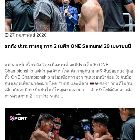
27 กุมภาพันธ์ 2026
รถถัง ปะทะ ทาเครุ ภาค 2 ในศึก ONE Samurai 29 เมษายนนี้
แม้ก่อนหน้านี้ รถถัง จิตรเมืองนนท์ จะมีประเด็นกับ ONE
Championship แต่ล่าสุดเจ้าตัวโพสต์ภาพคู่กับ ชาตรี ศิษย์ยอดธง ผู้ก่อ
ตั้ง ONE Championship พร้อมข้อความว่า “แค่เจอหน้าก็อุ่นใจ จับมือ
กันตลอดเพื่ออนาคตมวยไทย #บอส และพี่ชาย
❤️
🙏🏻
” ก่อนที่ในวัน
เดียวกันจะมีการยืนยันไฟต์ใหญ่ตามออกมา สำหรับไฟต์ดังกล่าวคือ
การดวลภาค 2 ระหว่าง รถถัง...