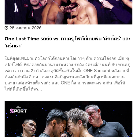
28 เมษายน 2026
One Last Time รถถัง vs. ทาเครุ ไฟต์ที่เดิมพัน ‘ศักดิ์ศรี’ และ
‘ศรัทธา’
ในที่สุดแฟนมวยทั่วโลกก็ได้ถอนหายใจยาวๆ ด้วยความโล่งอก เมื่อ ‘ซู
เปอร์ไฟต์’ ที่รอคอยกันมานานระหว่าง รถถัง จิตรเมืองนนท์ กับ ทาเครุ
เซกาวา (ภาค 2) กำลังจะอุบัติขึ้นจริงในศึก ONE Samurai หลังจากที่
ต้องลุ้นกันถึง 2 ต่อ ต่อแรกคือปัญหานอกสังเวียนที่ดูเหมือนจะบาน
ปลาย แต่สุดท้ายทั้ง รถถัง และ ONE ก็สามารถตกลงร่วมกัน เพื่อให้
ไฟต์นี้เกิดขึ้นได้จร...