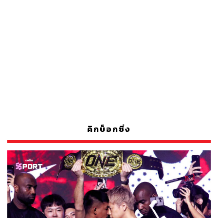
คิกบ็อกซิ่ง