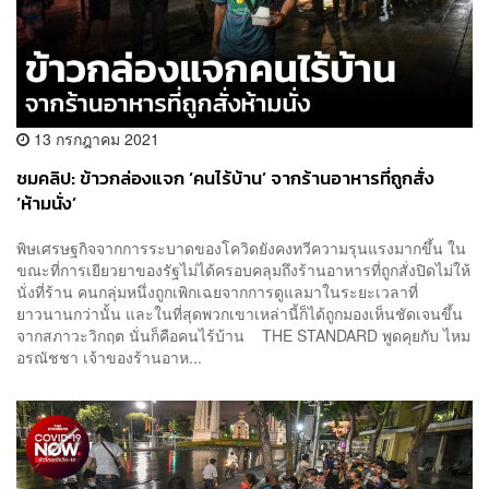
13 กรกฎาคม 2021
ชมคลิป: ข้าวกล่องแจก ‘คนไร้บ้าน’ จากร้านอาหารที่ถูกสั่ง
‘ห้ามนั่ง’
พิษเศรษฐกิจจากการระบาดของโควิดยังคงทวีความรุนแรงมากขึ้น ใน
ขณะที่การเยียวยาของรัฐไม่ได้ครอบคลุมถึงร้านอาหารที่ถูกสั่งปิดไม่ให้
นั่งที่ร้าน คนกลุ่มหนึ่งถูกเพิกเฉยจากการดูแลมาในระยะเวลาที่
ยาวนานกว่านั้น และในที่สุดพวกเขาเหล่านี้ก็ได้ถูกมองเห็นชัดเจนขึ้น
จากสภาวะวิกฤต นั่นก็คือคนไร้บ้าน THE STANDARD พูดคุยกับ ไหม
อรณัชชา เจ้าของร้านอาห...