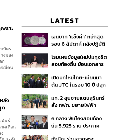
LATEST
ตุเพราะ
เงินบาท ‘แข็งค่า’ หนักสุด
รอบ 6 สัปดาห์ หลังปฏิบัติ
ับบัตร
การแทรกแซงเยนของ
กลางของ
โรมเผยข้อมูลใหม่ปมทุจริต
สหรัฐฯ-ญี่ปุ่น Standard
ออก
สอบท้องถิ่น ย้อนเอกสาร
Chartered เปิดเป้าสิ้นปีนี้
กรณีคน
ประชุมปี 2567 พบชื่อ
จ่อแข็งต่อแตะ 32.50 บาท
.
เปิดบทใหม่ไทย-เมียนมา
อนุทิน จ่อสอบต่อเอี่ยว
ต่อดอลลาร์
ดัน JTC ในรอบ 10 ปี ปลุก
ตัดตอน ม.บูรพา หรือไม่
‘เส้นเลือดใหญ่’ ค้า
มท. 2 ลุยชายแดนสุรินทร์
ชายแดน ท่าเรือน้ำลึก
หลัง
สั่ง กฟภ. ขยายไฟฟ้า
ทวาย
สุด
‘ปราสาทตาควาย–เนิน
ก กลาง ฟันโกงสอบท้อง
350’ เสริมความมั่นคง
มพันธ์
ถิ่น 5,925 ราย ประกาศ
ชายแดน
กาศเตือน
บัญชีใหม่ 7 ส.ค. ส่วน 97
ัง
ทักษิณ ร่วมสวดพระ
ป็นระดับ