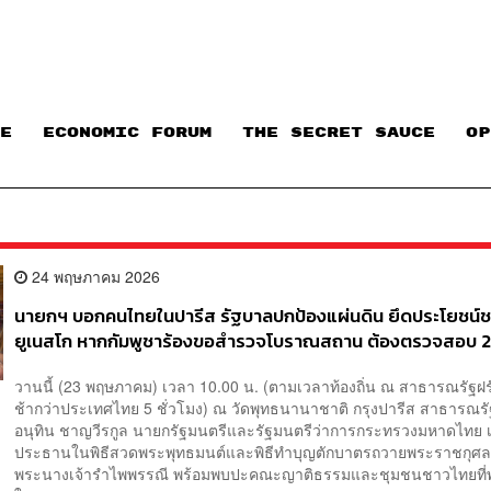
E
ECONOMIC FORUM
THE SECRET SAUCE​
OP
24 พฤษภาคม 2026
นายกฯ บอกคนไทยในปารีส รัฐบาลปกป้องแผ่นดิน ยึดประโยชน์ชา
ยูเนสโก หากกัมพูชาร้องขอสำรวจโบราณสถาน ต้องตรวจสอบ 2 
วานนี้ (23 พฤษภาคม) เวลา 10.00 น. (ตามเวลาท้องถิ่น ณ สาธารณรัฐฝรั่
ช้ากว่าประเทศไทย 5 ชั่วโมง) ณ วัดพุทธนานาชาติ กรุงปารีส สาธารณรัฐ
อนุทิน ชาญวีรกูล นายกรัฐมนตรีและรัฐมนตรีว่าการกระทรวงมหาดไทย เ
ประธานในพิธีสวดพระพุทธมนต์และพิธีทำบุญตักบาตรถวายพระราชกุศล
พระนางเจ้ารำไพพรรณี พร้อมพบปะคณะญาติธรรมและชุมชนชาวไทยที่พำ