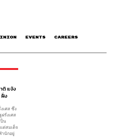
INION
EVENTS
CAREERS
ติ แจ้ง
ฝั่ง
งเศส ซึ่ง
ฝรั่งเศส
ป็น
แด่สมเด็จ
นักอยู่