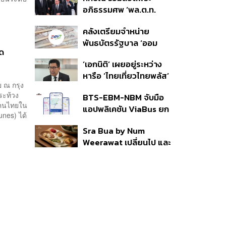
ราย รอ ป.ป.ช. ขีดเส้นแล้ว
อภิธรรมศพ ‘พล.ต.ท.
เสร็จ 31 ส.ค.
ผ่อน’ บิดา ‘พักตร์พิไล ทวี
คลังเตรียมจำหน่าย
สิน’ สิริอายุ 103 ปี แกนนำ
พันธบัตรรัฐบาล ‘ออม
เพื่อไทย-บุคคลหลาก
ัด
พลัส’ รอบถัดไป เร็วสุด 4
วงการร่วมอาลัย
‘เอกนิติ’ เผยอยู่ระหว่าง
ก.ย.นี้ อาจเพิ่มสัดส่วนการ
หารือ ‘ไทยเที่ยวไทยพลัส’
ขายแบบ Small Lot First
 ณ กรุง
มีสิทธิใช้งบจากเงินกู้ 4
มากขึ้น
ระท้วง
BTS-EBM-NBM จับมือ
แสนล้าน มั่นใจงบต่อ ‘ไทย
อนคนไทยใน
แอปพลิเคชัน ViaBus ยก
ช่วยไทย พลัส’ เฟส 2 มี
aunes) ได้
ระดับการติดตามตำแหน่ง
เพียงพอ
Sra Bua by Num
รถไฟฟ้า 3 สายแบบเรียล
Weerawat เปลี่ยนไป และ
ไทม์
นี่คือเหตุผลที่เราควรกลับ
ไปอีกครั้ง