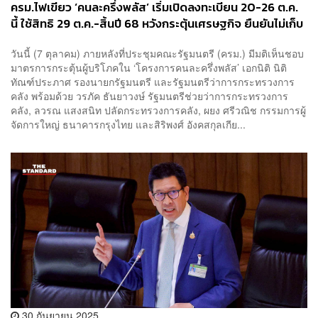
ครม.ไฟเขียว ‘คนละครึ่งพลัส’ เริ่มเปิดลงทะเบียน 20-26 ต.ค.
นี้ ใช้สิทธิ 29 ต.ค.-สิ้นปี 68 หวังกระตุ้นเศรษฐกิจ ยืนยันไม่เก็บ
ภาษีร้านค้าย้อนหลัง
วันนี้ (7 ตุลาคม) ภายหลังที่ประชุมคณะรัฐมนตรี (ครม.) มีมติเห็นชอบ
มาตรการกระตุ้นผู้บริโภคใน ‘โครงการคนละครึ่งพลัส’ เอกนิติ นิติ
ทัณฑ์ประภาศ รองนายกรัฐมนตรี และรัฐมนตรีว่าการกระทรวงการ
คลัง พร้อมด้วย วรภัค ธันยาวงษ์ รัฐมนตรีช่วยว่าการกระทรวงการ
คลัง, ลวรณ แสงสนิท ปลัดกระทรวงการคลัง, ผยง ศรีวณิช กรรมการผู้
จัดการใหญ่ ธนาคารกรุงไทย และสิริพงศ์ อังคสกุลเกีย...
30 กันยายน 2025