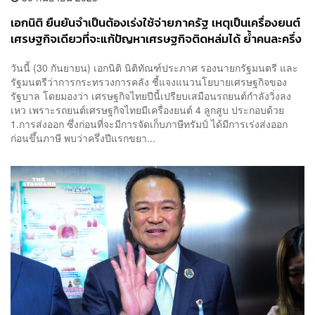
เอกนิติ ยืนยันจำเป็นต้องเร่งใช้จ่ายภาครัฐ เหตุเป็นเครื่องยนต์
เศรษฐกิจเดียวที่จะแก้ปัญหาเศรษฐกิจติดหล่มได้ ย้ำคนละครึ่ง
พลัส เกิดขึ้นแน่ ต.ค. นี้
วันนี้ (30 กันยายน) เอกนิติ นิติทัณฑ์ประภาศ รองนายกรัฐมนตรี และ
รัฐมนตรีว่าการกระทรวงการคลัง ชี้แจงแนวนโยบายเศรษฐกิจของ
รัฐบาล โดยมองว่า เศรษฐกิจไทยปีนี้เปรียบเสมือนรถยนต์กำลังวิ่งลง
เหว เพราะรถยนต์เศรษฐกิจไทยมีเครื่องยนต์ 4 ลูกสูบ ประกอบด้วย
1.การส่งออก ซึ่งก่อนที่จะมีการจัดเก็บภาษีทรัมป์ ได้มีการเร่งส่งออก
ก่อนขึ้นภาษี พบว่าครึ่งปีแรกขยา...