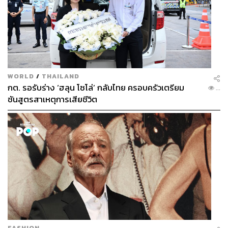
WORLD
/
THAILAND
กต. รอรับร่าง ‘ฮลุน โซโล่’ กลับไทย ครอบครัวเตรียม
...
ชันสูตรสาเหตุการเสียชีวิต
FASHION