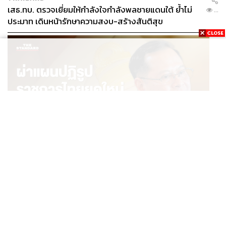
เสธ.ทบ. ตรวจเยี่ยมให้กำลังใจกำลังพลชายแดนใต้ ย้ำไม่
...
ประมาท เดินหน้ารักษาความสงบ-สร้างสันติสุข
POLITICS
ผ่าแผนปฏิรูปราชการไทยยุคใหม่ ‘รัฐจิ๋วแต่แจ๋ว’ ในแบบ
...
ปกรณ์ นิลประพันธ์