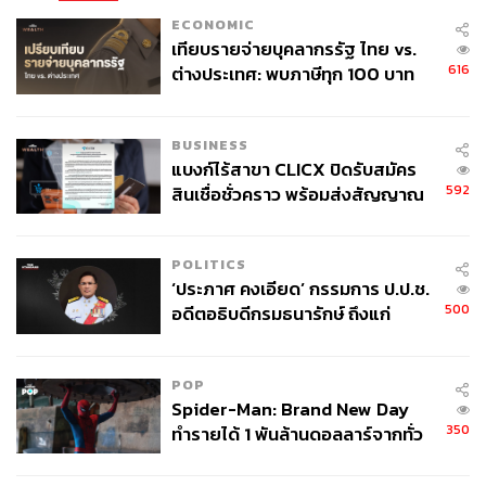
ECONOMIC
เทียบรายจ่ายบุคลากรรัฐ ไทย vs.
616
ต่างประเทศ: พบภาษีทุก 100 บาท
ของคนไทยใช้ไปกับข้าราชการเฉียด
40 บาท
BUSINESS
แบงก์ไร้สาขา CLICX ปิดรับสมัคร
592
สินเชื่อชั่วคราว พร้อมส่งสัญญาณ
เตือนกลุ่มกู้เงินผิดวัตถุประสงค์-ให้
ข้อมูลเท็จ เตรียมดำเนินคดีเด็ดขาด
POLITICS
‘ประภาศ คงเอียด’ กรรมการ ป.ป.ช.
500
อดีตอธิบดีกรมธนารักษ์ ถึงแก่
อนิจกรรม
POP
Spider-Man: Brand New Day
350
ทำรายได้ 1 พันล้านดอลลาร์จากทั่ว
โลกภายใน 6 วัน