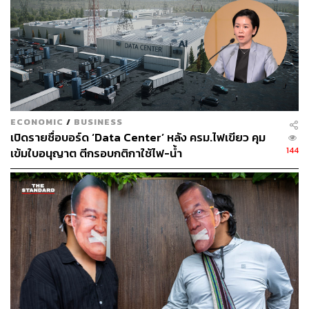
ECONOMIC
/
BUSINESS
เปิดรายชื่อบอร์ด ‘Data Center’ หลัง ครม.ไฟเขียว คุม
144
เข้มใบอนุญาต ตีกรอบกติกาใช้ไฟ-น้ำ