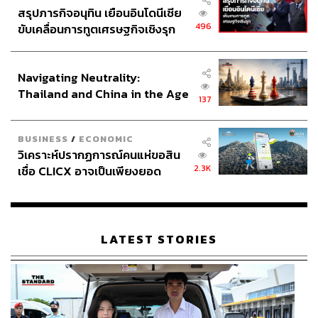
สรุปภารกิจอนุทิน เยือนอินโดนีเซีย
496
ขับเคลื่อนการทูตเศรษฐกิจเชิงรุก
ประกาศหุ้นส่วนยุทธศาสตร์ไทย –
อินโดนีเซีย
Navigating Neutrality:
Thailand and China in the Age
137
of a New Global Order
BUSINESS
/
ECONOMIC
วิเคราะห์ปรากฏการณ์คนแห่ขอสิน
2.3K
เชื่อ CLICX อาจเป็นเพียงยอด
ภูเขาน้ำแข็ง ของปัญหาหนี้ครัว
เรือนไทยที่ถูกซุกไว้
LATEST STORIES