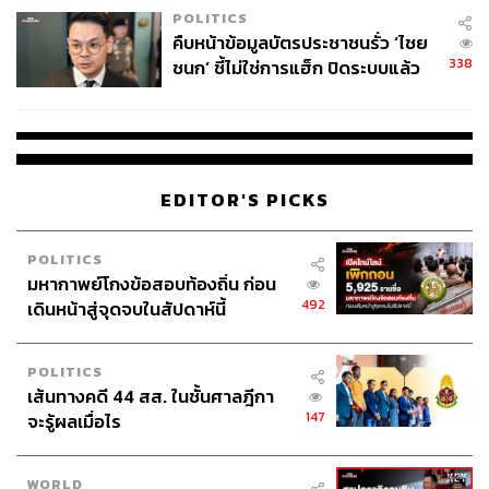
POLITICS
คืบหน้าข้อมูลบัตรประชาชนรั่ว ‘ไชย
338
ชนก’ ชี้ไม่ใช่การแฮ็ก ปิดระบบแล้ว
พบต้นตอจาก IP เดียว
EDITOR'S PICKS
POLITICS
มหากาพย์โกงข้อสอบท้องถิ่น ก่อน
492
เดินหน้าสู่จุดจบในสัปดาห์นี้
POLITICS
เส้นทางคดี 44 สส. ในชั้นศาลฎีกา
147
จะรู้ผลเมื่อไร
WORLD