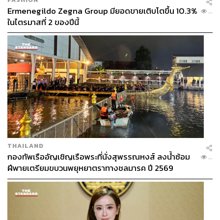
Ermenegildo Zegna Group มียอดขายเติบโตขึ้น 10.3%
...
ในไตรมาสที่ 2 ของปีนี้
THAILAND
กองทัพเรืออัญเชิญเรือพระที่นั่งสุพรรณหงส์ ลงน้ำซ้อม
...
ฝีพายเตรียมขบวนพยุหยาตราทางชลมารค ปี 2569