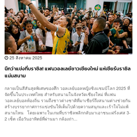
25 สิงหาคม 2025
นึกว่าแข่งที่บราซิล! แฟนวอลเลย์ชาวเชียงใหม่ แห่เชียร์บราซิล
แน่นสนาม
กลายเป็นสีสันสุดพิเศษของศึก วอลเลย์บอลหญิงชิงแชมป์โลก 2025 ที่
จัดขึ้นในประเทศไทย สำหรับสนามในจังหวัดเชียงใหม่ ที่แฟน
วอลเลย์บอลท้องถิ่น รวมถึงชาวต่างชาติที่มาเชียร์ถึงสนามต่างช่วยกัน
สร้างบรรยากาศการแข่งขันให้เต็มไปด้วยความสนุกและเร้าใจไม่แพ้
สนามไหน โดยเฉพาะในเกมที่บราซิลพลิกกลับมาเอาชนะฝรั่งเศส 3-
2 เซ็ต เมื่อวันอาทิตย์ที่ผ่านมา กล้องถ่า...