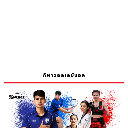
กีฬาวอลเลย์บอล