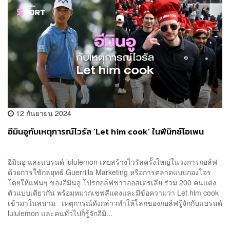
12 กันยายน 2024
อีมินอูกับเหตุการณ์ไวรัล ‘Let him cook’ ในฟีนิกซ์โอเพน
อีมินอู และแบรนด์ lululemon เคยสร้างไวรัลครั้งใหญ่ในวงการกอล์ฟ
ด้วยการใช้กลยุทธ์ Guerrilla Marketing หรือการตลาดแบบกองโจร
โดยให้แฟนๆ ของอีมินอู โปรกอล์ฟชาวออสเตรเลีย ร่วม 200 คนแต่ง
ตัวแบบเดียวกัน พร้อมหมวกเชฟสีแดงและมีข้อความว่า Let him cook
เข้ามาในสนาม เหตุการณ์ดังกล่าวทำให้โลกของกอล์ฟรู้จักกับแบรนด์
lululemon และคนทั่วไปก็รู้จักอีมิ...