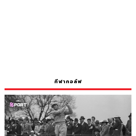
กีฬากอล์ฟ