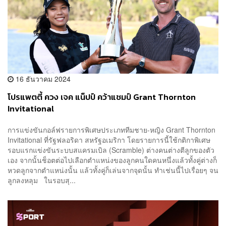
16 ธันวาคม 2024
โปรแพตตี้ ควง เจค แน็ปป์ คว้าแชมป์ Grant Thornton
Invitational
การแข่งขันกอล์ฟรายการพิเศษประเภททีมชาย-หญิง Grant Thornton
Invitational ที่รัฐฟลอริดา สหรัฐอเมริกา โดยรายการนี้ใช้กติกาพิเศษ
รอบแรกแข่งขันระบบสแครมเบิล (Scramble) ต่างคนต่างตีลูกของตัว
เอง จากนั้นช็อตต่อไปเลือกตำแหน่งของลูกคนใดคนหนึ่งแล้วทั้งคู่ต่างก็
หวดลูกจากตำแหน่งนั้น แล้วทั้งคู่ก็เล่นจากจุดนั้น ทำเช่นนี้ไปเรื่อยๆ จน
ลูกลงหลุม ในรอบสุ...