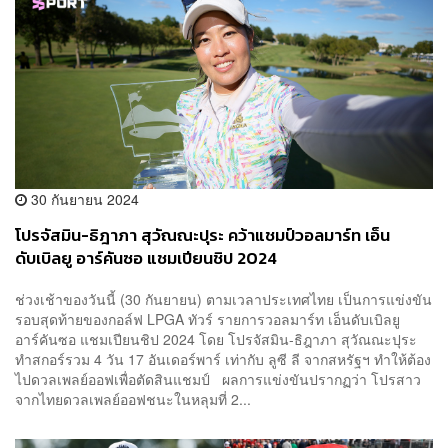
30 กันยายน 2024
โปรจัสมิน-ธิฎาภา สุวัณณะปุระ คว้าแชมป์วอลมาร์ท เอ็น
ดับเบิลยู อาร์คันซอ แชมเปียนชิป 2024
ช่วงเช้าของวันนี้ (30 กันยายน) ตามเวลาประเทศไทย เป็นการแข่งขัน
รอบสุดท้ายของกอล์ฟ LPGA ทัวร์ รายการวอลมาร์ท เอ็นดับเบิลยู
อาร์คันซอ แชมเปียนชิป 2024 โดย โปรจัสมิน-ธิฎาภา สุวัณณะปุระ
ทำสกอร์รวม 4 วัน 17 อันเดอร์พาร์ เท่ากับ ลูซี ลี จากสหรัฐฯ ทำให้ต้อง
ไปดวลเพลย์ออฟเพื่อตัดสินแชมป์ ผลการแข่งขันปรากฏว่า โปรสาว
จากไทยดวลเพลย์ออฟชนะในหลุมที่ 2...