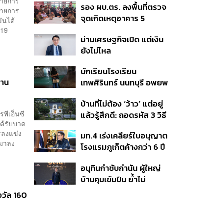
รายการ
รอง ผบ.ตร. ลงพื้นที่ตรวจ
หลากหลายของวง
นรายการ
จุดเกิดเหตุอาคาร 5
ันได้
รร.เทพศิรินทร์ นนทบุรี
-19
ม่านเศรษฐกิจเปิด แต่เงิน
ยังไม่ไหล
นักเรียนโรงเรียน
้าน
เทพศิรินทร์ นนทบุรี อพยพ
เข้ายังพื้นที่ปลอดภัย
บ้านที่ไม่ต้อง ‘ว้าว’ แต่อยู่
ชั่วคราว หลังเหตุใช้อาวุธ
พีเอ็นซี
แล้วรู้สึกดี: ถอดรหัส 3 วิธี
ปืนภายในโรงเรียน
ได้รับบาด
คิด Sansiri WELL เพื่อ
คลี่คลาย
รลงแข่ง
มท.4 เร่งเคลียร์ใบอนุญาต
Well-Being ในทุกวัน
บมาลง
โรงแรมภูเก็ตค้างกว่า 6 ปี
ตั้งเป้าจบ ก.ย. ยกเป็น
อนุทินกำชับกำนัน ผู้ใหญ่
โมเดลแก้ทั้งประเทศ
บ้านคุมเข้มปืน ย้ำไม่
อนุญาตประชาชน-ขรก.ไร้
างวัล 160
หน้าที่พกปืนออกนอก
เคหสถาน หวั่นพฤติกรรม