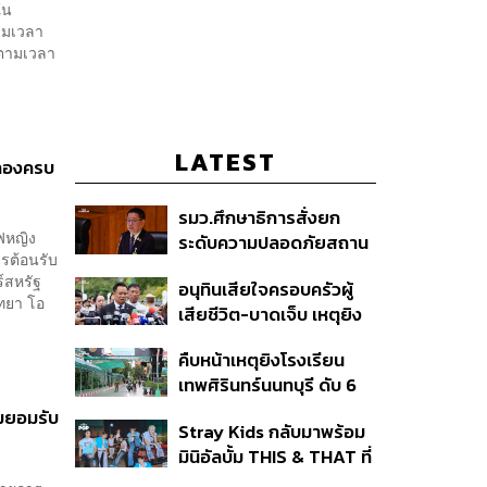
ใน
ตามเวลา
. ตามเวลา
LATEST
ฉลองครบ
รมว.ศึกษาธิการสั่งยก
์ฟหญิง
ระดับความปลอดภัยสถาน
ารต้อนรับ
ศึกษาทั่วประเทศ ขอหยุด
์สหรัฐ
อนุทินเสียใจครอบครัวผู้
แชร์เพื่อระงับพฤติกรรม
ัทยา โอ
เสียชีวิต-บาดเจ็บ เหตุยิง
เลียนแบบ หลังเหตุยิงใน
ใน รร. สั่งเยียวยาจิตใจ
โรงเรียน
คืบหน้าเหตุยิงโรงเรียน
เดินหน้าแก้ กม.คุมอาวุธปืน
เทพศิรินทร์นนทบุรี ดับ 6
ชี้ผู้ปกครองต้องร่วมรับผิด
ศพ โฆษก ตร. เร่งสอบปม
ชอบ
อมยอมรับ
Stray Kids กลับมาพร้อม
ขโมยปืนปู่ก่อเหตุ
มินิอัลบั้ม THIS & THAT ที่
สะท้อนตัวตนดนตรีอัน