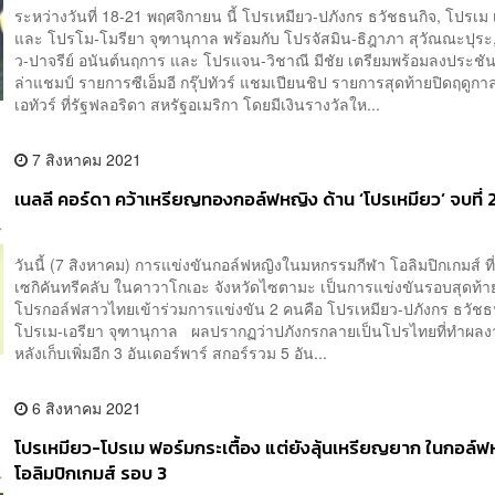
ระหว่างวันที่ 18-21 พฤศจิกายน นี้ โปรเหมียว-ปภังกร ธวัชธนกิจ, โปรเม 
และ โปรโม-โมรียา จุฑานุกาล พร้อมกับ โปรจัสมิน-ธิฎาภา สุวัณณะปุระ,
ว-ปาจรีย์ อนันต์นฤการ และ โปรแจน-วิชาณี มีชัย เตรียมพร้อมลงประชัน
ล่าแชมป์ รายการซีเอ็มอี กรุ๊ปทัวร์ แชมเปียนชิป รายการสุดท้ายปิดฤดูกา
เอทัวร์ ที่รัฐฟลอริดา สหรัฐอเมริกา โดยมีเงินรางวัลให...
7 สิงหาคม 2021
เนลลี คอร์ดา คว้าเหรียญทองกอล์ฟหญิง ด้าน ‘โปรเหมียว’ จบที่ 2
วันนี้ (7 สิงหาคม) การแข่งขันกอล์ฟหญิงในมหกรรมกีฬา โอลิมปิกเกมส์ ที
เซกิคันทรีคลับ ในคาวาโกเอะ จังหวัดไซตามะ เป็นการแข่งขันรอบสุดท้า
โปรกอล์ฟสาวไทยเข้าร่วมการแข่งขัน 2 คนคือ โปรเหมียว-ปภังกร ธวัชธน
โปรเม-เอรียา จุฑานุกาล ผลปรากฏว่าปภังกรกลายเป็นโปรไทยที่ทำผลงาน
หลังเก็บเพิ่มอีก 3 อันเดอร์พาร์ สกอร์รวม 5 อัน...
6 สิงหาคม 2021
โปรเหมียว-โปรเม ฟอร์มกระเตื้อง แต่ยังลุ้นเหรียญยาก ในกอล์
โอลิมปิกเกมส์ รอบ 3