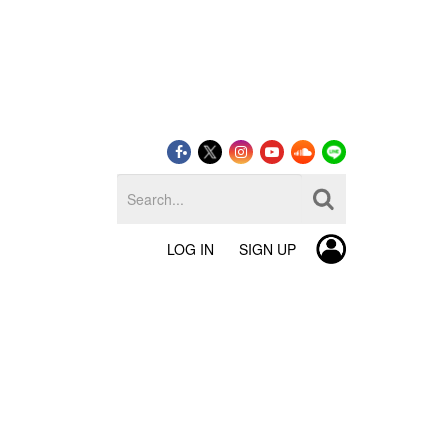
LOG IN
SIGN UP