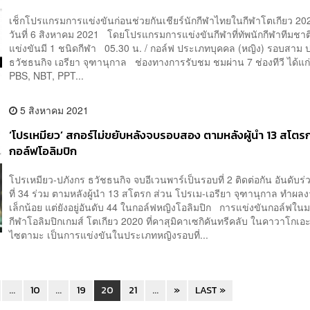
เช็กโปรแกรมการแข่งขันก่อนช่วยกันเชียร์นักกีฬาไทยในกีฬาโตเกียว 2
วันที่ 6 สิงหาคม 2021 โดยโปรแกรมการแข่งขันกีฬาที่ทัพนักกีฬาทีมชา
แข่งขันมี 1 ชนิดกีฬา 05.30 น. / กอล์ฟ ประเภทบุคคล (หญิง) รอบสาม 
ธวัชธนกิจ เอรียา จุฑานุกาล ช่องทางการรับชม ชมผ่าน 7 ช่องทีวี ได้แก่
PBS, NBT, PPT...
5 สิงหาคม 2021
‘โปรเหมียว’ สกอร์ไม่ขยับหลังจบรอบสอง ตามหลังผู้นำ 13 สโตร
กอล์ฟโอลิมปิก
โปรเหมียว-ปภังกร ธวัชธนกิจ จบอีเวนพาร์เป็นรอบที่ 2 ติดต่อกัน อันดับร่
ที่ 34 ร่วม ตามหลังผู้นำ 13 สโตรก ส่วน โปรเม-เอรียา จุฑานุกาล ทำผลง
เล็กน้อย แต่ยังอยู่อันดับ 44 ในกอล์ฟหญิงโอลิมปิก การแข่งขันกอล์ฟใ
กีฬาโอลิมปิกเกมส์ โตเกียว 2020 ที่คาสุมิคาเซกิคันทรีคลับ ในคาวาโกเอะ
ไซตามะ เป็นการแข่งขันในประเภทหญิงรอบที่...
...
10
...
19
20
21
...
»
LAST »