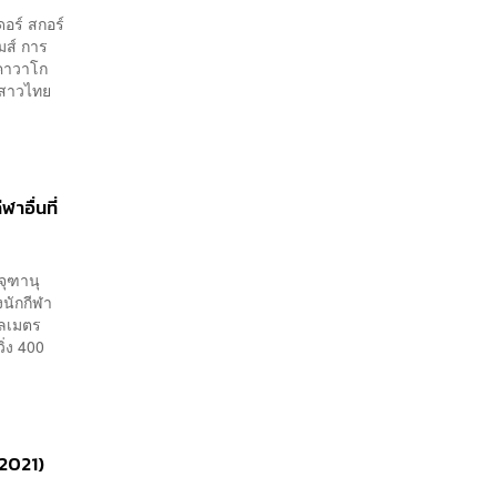
ดอร์ สกอร์
กมส์ การ
นคาวาโก
รสาวไทย
าอื่นที่
จุฑานุ
งนักกีฬา
โลเมตร
ิ่ง 400
 2021)