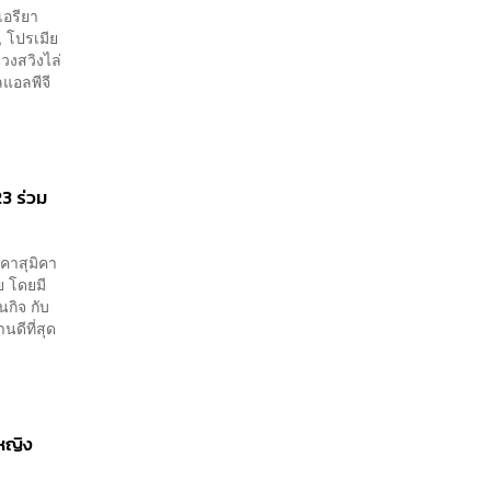
ลอกเลียนแบบ จ่อลงพื้นที่
เอรียา
เกิดเหตุ
 โปรเมีย
วงสวิงไล่
ลแอลพีจี
3 ร่วม
่คาสุมิคา
ย โดยมี
กิจ กับ
ดีที่สุด
ฟหญิง