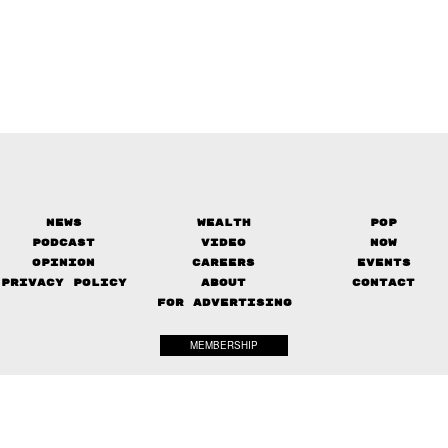
News
Wealth
Pop
Podcast
Video
Now
Opinion
Careers
Events
Privacy Policy
About
Contact
FOR ADVERTISING
MEMBERSHIP