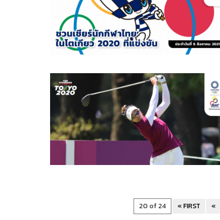
20 of 24
« FIRST
«