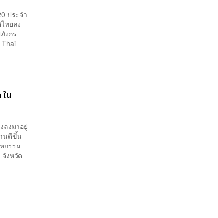
020 ประจำ
ติไทยลง
ปภังกร
 Thai
ก ใน
วงลงมาอยู่
านดีขึ้น
นมหกรรม
 จังหวัด