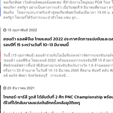
หอเกียรติยศ ‘เวิลด์กอล์ฟฮอลล์ออฟเฟม’ ที่สำนักงานใหญ่ของ PGA Tour 
ฟลอริดา สหรัฐฯ อย่างเป็นทางการแล้ว เมื่อวันพุธที่ 9 มีนาคมที่ผ่านมา 
ท้องถิ่น โดยงานประกาศรับเข้าสู่หอเกียรติยศเริ่มต้นเมื่อเวลา 19.00 น
สหรัฐฯ ไทเกอร์ได้รับการแนะนำตัวโดย แซม ลูก...
15 กุมภาพันธ์ 2022
ฮอนด้า แอลพีจีเอ ไทยแลนด์ 2022 ประกาศจัดการแข่งขันและ
รอบปีที่ 15 ระหว่างวันที่ 10-13 มีนาคมนี้
วันนี้ (15 กุมภาพันธ์) ฮอนด้าร่วมกับไอเอ็มจีแถลงข่าวจัดการแข่งขันกอล
‘ฮอนด้า แอลพีจีเอ ไทยแลนด์ 2022’ พร้อมฉลองการแข่งขันปีที่ 15 ด้วยก
ทัพนักกอล์ฟสาวชั้นนำที่เดินทางมาแข่งขันชิงเงินรางวัล 1.6 ล้านดอลลาร
หรือราว 53 ล้านบาท ในวันที่ 10-13 มีนาคม 2565 ที่สยาม คันทรี คลับ พ
ลด์ คอร์ส พัทยา จังหวัดชลบุรี การแข่งขั...
20 ธันวาคม 2021
ไทเกอร์-ชาร์ลี วูดส์ ได้อันดับที่ 2 ศึก PNC Championship พร้
ดีใจที่ได้กลับมาลงแข่งขันอีกครั้งหลังอุบัติเหตุ