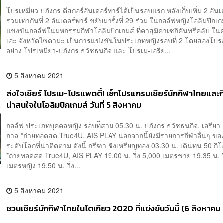
โปรเหมียว ปภังกร ตีสกอร์อันเดอร์พาร์ได้เป็นรอบแรก หลังเก็บเพิ่ม 2 อันเ
รวมเท่ากันที่ 2 อันเดอร์พาร์ ขยับมารั้งที่ 29 ร่วม ในกอล์ฟหญิงโอลิมปิกเ
แข่งขันกอล์ฟในมหกรรมกีฬาโอลิมปิกเกมส์ ที่คาสุมิคาเซกิคันทรีคลับ ใ
เอะ จังหวัดไซตามะ เป็นการแข่งขันในประเภทหญิงรอบที่ 2 โดยสองโป
อย่าง โปรเหมียว-ปภังกร ธวัชธนกิจ และ โปรเม-เอรีย...
5 สิงหาคม 2021
ส่งใจเชียร์ โปรเม-โปรแพตตี้! เช็กโปรแกรมเชียร์นักกีฬาไทยและกีฬ
น่าสนใจในโอลิมปิกเกมส์ วันที่ 5 สิงหาคม
กอล์ฟ ประเภทบุคคลหญิง รอบท่ีสาม 05.30 น. ปภังกร ธวัชธนกิจ, เอรียา 
กาล *ถ่ายทอดสด True4U, AIS PLAY นอกจากนี้ยังมีรายการกีฬาอื่นๆ ขอ
ระดับโลกที่น่าติดตาม ดังนี้ กรีฑา ชิงเหรียญทอง 03.30 น. เดินทน 50 กิ
*ถ่ายทอดสด True4U, AIS PLAY 19.00 น. วิ่ง 5,000 เมตรชาย 19.35 น. ว
เมตรหญิง 19.50 น. วิ่ง...
5 สิงหาคม 2021
ชวนเชียร์นักกีฬาไทยในโตเกียว 2020 ที่แข่งขันวันนี้ (6 สิงหาคม