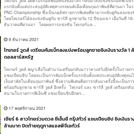
ไทเกอร์ วูดส์ อดีตโปรกอล์ฟมือหนึ่งของโลก กลับมาลงแข่งขันกอล์ฟเป็น
แรกนับตั้งแต่ประสบอุบัติเหตุทางรถยนต์เมื่อเดือนกุมภาพันธ์ที่ผ่านมา ใ
PNC Championship ซึ่งเป็นกอล์ฟรายการพิเศษที่สามารถจับคู่กันลงแข่งข
โดยไทเกอร์ได้ลงแข่งขันคู่กับ ชาร์ลี ลูกชายวัย 12 ปีของเขา เมื่อวันที่ 18
ธันวาคมที่ผ่านมา โดยผลการแข่งขัน ไทเกอร์แล...
9 ธันวาคม 2021
ไทเกอร์ วูดส์ เตรียมคัมแบ็กลงแข่งพร้อมลูกชายชิงเงินรางวัล 1 ล
ดอลลาร์สหรัฐ
ไทเกอร์ วูดส์ พญาเสือในตำนานเตรียมกลับมาวาดวงสวิงอีกครั้งในรายการ
แชมเปียนชิป โดยจะเป็นการคัมแบ็กครั้งแรกนับตั้งแต่ประสบอุบัติเหตุจน
เจ็บสาหัสในเดือนกุมภาพันธ์ ซึ่งความพิเศษคือการกลับมาครั้งนี้จะเป็นกา
พร้อมกับลูกชาย ชาร์ลี วูดส์ อีกครั้ง ไทเกอร์ และ ชาร์ลี วูดส์ เตรียมกลั
สนามในรายการพีเอ็นซี แชมเปียนชิปอีกคร...
17 พฤศจิกายน 2021
เชียร์ 6 สาวไทยร่วมดวล ซีเอ็มอี กรุ๊ปทัวร์ แชมเปียนชิป ชิงเงินร
ล้านบาท ปิดท้ายฤดูกาลแอลพีจีเอทัวร์