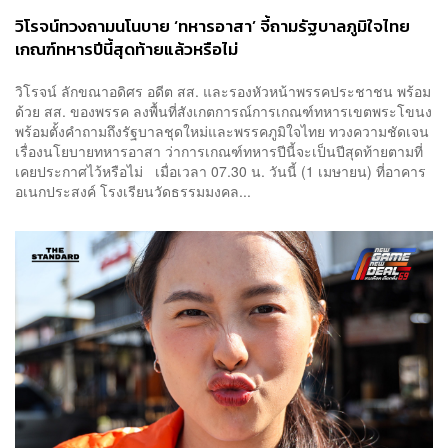
วิโรจน์ทวงถามนโนบาย ‘ทหารอาสา’ จี้ถามรัฐบาลภูมิใจไทย
เกณฑ์ทหารปีนี้สุดท้ายแล้วหรือไม่
วิโรจน์ ลักขณาอดิศร อดีต สส. และรองหัวหน้าพรรคประชาชน พร้อม
ด้วย สส. ของพรรค ลงพื้นที่สังเกตการณ์การเกณฑ์ทหารเขตพระโขนง
พร้อมตั้งคำถามถึงรัฐบาลชุดใหม่และพรรคภูมิใจไทย ทวงความชัดเจน
เรื่องนโยบายทหารอาสา ว่าการเกณฑ์ทหารปีนี้จะเป็นปีสุดท้ายตามที่
เคยประกาศไว้หรือไม่ เมื่อเวลา 07.30 น. วันนี้ (1 เมษายน) ที่อาคาร
อเนกประสงค์ โรงเรียนวัดธรรมมงคล...