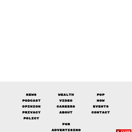
News
Wealth
Pop
Podcast
Video
Now
Opinion
Careers
Events
Privacy
About
Contact
Policy
FOR
ADVERTISING