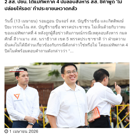
2 สส. ปชน. โต้แม่ทัพภาค 4 ปมลอบสังหาร สส. ชี้คำพูด ‘ไม่
ปล่อยให้รอด’ ทำประชาชนหวาดกลัว
วันนี้ (13 เมษายน) รอมฎอน ปันจอร์ สส. บัญชีรายชื่อ และกิตติพงษ์
ปิยะวรรณโณ สส. บัญชีรายชื่อ พรรคประชาชน ไม่เห็นด้วยกับวาทะ
ของแม่ทัพภาคที่ 4 หลังถูกผู้สื่อข่าวสัมภาษณ์กรณีเหตุลอบสังหาร กมล
ศักดิ์ ลีวาเมาะ สส. นราธิวาส เขต 5 พรรคประชาชาติ ว่า ฝ่ายความ
มั่นคงไม่ได้มีส่วนเกี่ยวข้องกับกรณีดังกล่าวใช่หรือไม่ โดยแม่ทัพภาค 4
ปิดไมค์พร้อมตอบคำถามดังกล่าวว่า “...
1 เมษายน 2026