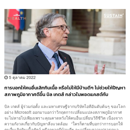
5 ตุลาคม 2022
การบอกให้คนอื่นเลิกกินเนื้อ หรือไม่ให้มีบ้านดีๆ ไม่ช่วยให้ปัญหา
สภาพภูมิอากาศดีขึ้น บิล เกตส์ กล่าวในพอดแคสต์กับ
Bloomberg
บิล เกตส์ ผู้ร่วมก่อตั้ง และมหาเศรษฐีจากบริษัทไอทีอันดับต้นๆ ของโลก
อย่าง Microsoft ออกมาบอกว่าวิกฤตการเปลี่ยนแปลงสภาพภูมิอากาศ
จะไม่หายไปเพียงเพราะคุณคาดหวังให้คนอื่นเปลี่ยนวิถีชีวิต เนื่องจาก
ความกังวลเกี่ยวกับปัญหาสิ่งแวดล้อม “ใครก็ตามที่บอกว่าการบอกให้
คนอื่นเลิกกินเนื้อสัตว์ หรืออยากมีบ้านดีๆ จะเปลี่ยนความปรารถนา