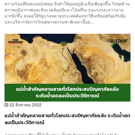
ความร้อนที่ยังคงแผ่ปกคลุม ยิ่งทำให้อุณหภูมิเฉลี่ยเพิ่มสูงขึ้น วิกฤตด้าน
สภาพภูมิอากาศและสิ่งแวดล้อมมีแนวโน้มที่จะรุนแรงและยาวนาน
มากยิ่งขึ้น ส่งผลให้รัฐบาลหลายประเทศต้องหาวิธีเตรียมพร้อมรับมือ
และบริหารจัดการวิกฤตทางธรรมชาติเหล่านี้อย่...
22 สิงหาคม 2022
แม่น้ำสำคัญหลายสายทั่วโลกประสบปัญหาภัยแล้ง ระดับน้ำลด
ลงเป็นประวัติการณ์
ภาพถ่ายดาวเทียมชี้ให้เห็นว่าแม่น้ำสำคัญหลายสายทั่วโลกกำลัง