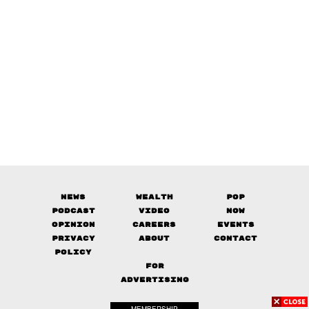
News
Wealth
Pop
Podcast
Video
Now
Opinion
Careers
Events
Privacy
About
Contact
Policy
FOR
ADVERTISING
MEMBERSHIP