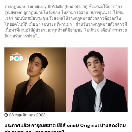
ร่างกฎหมาย Terminally Ill Adults (End of Life) ซึ่งเสนอให้การ “กา
รุณยฆาต” ถูกกฎหมายในอังกฤษ ไม่สามารถผ่าน ‘สภาขุนนาง’ ได้ทัน
เวลา ก่อนปิดสมัยประชุม จึงส่งผลให้ร่างกฎหมายดังกล่าวต้องตกไป
โดยอัตโนมัติ เมื่อ 24 เมษายนที่ผ่านมา สำหรับร่างกฎหมายดังกล่าวมี
เนื้อหาที่เสนอให้ผู้ป่วยระยะสุดท้ายที่มีอายุขัย ‘ไม่เกิน 6 เดือน’ สามารถ
ยื่นขอรับการช่วยใ...
28 พฤศจิกายน 2023
ประกาศแล้ว! การุณยฆาต ซีรีส์ oneD Original นำแสดงโดย