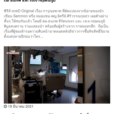
ต่อ ธนภพ และ เจเจ กฤษณภูมิ
ซีรีส์ oneD Original เรื่อง การุณยฆาต ที่ดัดแปลงจากนิยายของนัก
เขียน Sammon หรือ หมอแซม-พญ.อิสรีย์ ศิริวรรณกุลธร เผยตัวอย่าง
สั้นๆ ให้ชมกันแล้ว โดยมี ต่อ-ธนภพ ลีรัตนขจร และ เจเจ-กฤษณภูมิ
พิบูลสงคราม ร่วมแสดงนำ พร้อมทีมผู้สร้างจาก กาหลมหรทึก ถือเป็น
เรื่องที่ผู้ชมเฝ้ารอความคืบหน้ามาตลอดหลังมีข่าวการซื้อลิขสิทธิ์นิยาย
ตั้งแต่ปลายปีก่อนว่าใคร...
19 มีนาคม 2021