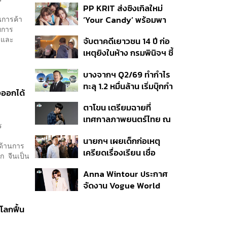
PP KRIT ส่งซิงเกิลใหม่
ปมค้นประวัติคดีกราดยิงที่
นการค้า
‘Your Candy’ พร้อมพา
สหรัฐฯ
ยการ
ต้าเหนิง และ ณิชา ร่วมมิว
k และ
จับตาคดีเยาวชน 14 ปี ก่อ
สิกวิดีโอ
เหตุยิงในห้าง กรมพินิจฯ ชี้
ประพฤติดี-รับการรักษาต่อ
บางจากฯ Q2/69 ทำกำไร
เนื่อง ประเมินปล่อยตัว
ทะลุ 1.2 หมื่นล้าน เริ่มบุ๊กกำ
ออกได้
ไร ‘SAF’ เชิงพาณิชย์ครั้ง
ตาโขน เตรียมฉายที่
แรก หนุนรายได้ครึ่งปีทะลุ
เทศกาลภาพยนตร์ไทย ณ
3.2 แสนล้าน
ร
ประเทศบราซิล
นายกฯ เผยเด็กก่อเหตุ
นด้านการ
เครียดเรื่องเรียน เชื่อ
ก จีนเป็น
เตรียมการเป็นขั้นตอน ชี้มี
Anna Wintour ประกาศ
กระสุนอีกกว่า 30 นัด หาก
จัดงาน Vogue World
ไม่จบชีวิตตัวเองอาจสูญ
2027 ที่ซานฟรานซิสโก
เสียเพิ่ม
โลกฟื้น