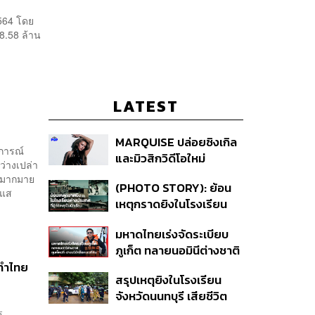
2564 โดย
8.58 ล้าน
LATEST
MARQUISE ปล่อยซิงเกิล
นการณ์
และมิวสิกวิดีโอใหม่
ว่างเปล่า
IRONIC ที่เสียดสีความ
้นมากมาย
(PHOTO STORY): ย้อน
สัมพันธ์สุด Toxic
ะแส
เหตุกราดยิงในโรงเรียน
ต่างประเทศ ที่ผู้ก่อเหตุเป็น
มหาดไทยเร่งจัดระเบียบ
นักเรียน
ภูเก็ต ทลายนอมินีต่างชาติ
คุมเจ็ตสกี สางบริษัทฮุบ
ทำไทย
สรุปเหตุยิงในโรงเรียน
ที่ดิน เคลียร์ใบอนุญาต
จังหวัดนนทบุรี เสียชีวิต
โรงแรมค้าง 7 ปี
รวม 8 ราย โฆษก ตร. เผย
ร