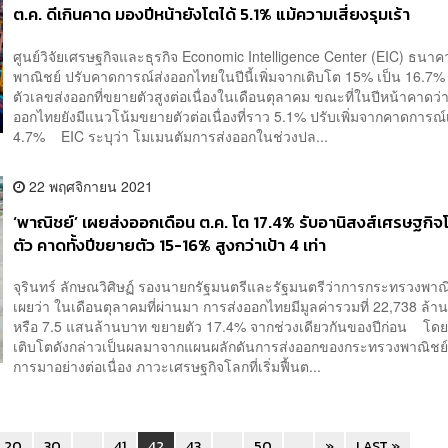
ต.ค. ดีเกินคาด มองปีหน้ายังโตได้ 5.1% แม้ความเสี่ยงรุมเร้า
ศูนย์วิจัยเศรษฐกิจและธุรกิจ Economic Intelligence Center (EIC) ธนา
พาณิชย์ ปรับคาดการณ์ส่งออกไทยในปีนี้เพิ่มจากเติบโต 15% เป็น 16.7
ตัวเลขส่งออกที่ขยายตัวสูงต่อเนื่องในเดือนตุลาคม ขณะที่ในปีหน้าคาดว่
ออกไทยยังมีแนวโน้มขยายตัวต่อเนื่องที่ราว 5.1% ปรับเพิ่มจากคาดการณ์เด
4.7% EIC ระบุว่า โมเมนตัมการส่งออกในช่วงปล...
22 พฤศจิกายน 2021
‘พาณิชย์’ เผยส่งออกเดือน ต.ค. โต 17.4% รับอานิสงส์เศรษฐกิจโ
ตัว คาดทั้งปีขยายตัว 15-16% สูงกว่าเป้า 4 เท่า
จุรินทร์ ลักษณวิศิษฏ์ รองนายกรัฐมนตรีและรัฐมนตรีว่าการกระทรวงพาณิ
เผยว่า ในเดือนตุลาคมที่ผ่านมา การส่งออกไทยมีมูลค่ารวมที่ 22,738 ล้า
หรือ 7.5 แสนล้านบาท ขยายตัว 17.4% จากช่วงเดียวกันของปีก่อน โด
เติบโตดังกล่าวเป็นผลมาจากแผนผลักดันการส่งออกของกระทรวงพาณิชย์ท
การมาอย่างต่อเนื่อง ภาวะเศรษฐกิจโลกที่เริ่มฟื้นต...
20
30
...
41
42
43
...
50
...
»
LAST »