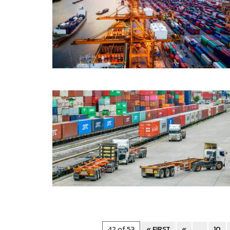
42 of 53
« FIRST
«
...
10