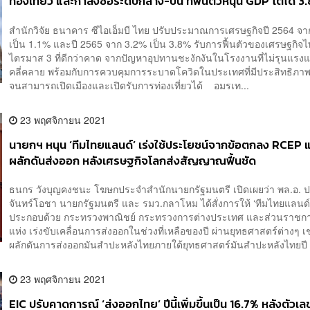
ท่องเที่ยว และกำลังซื้อระดับกลาง-บน ที่ฟื้นตัวหนุน GDP โตได้ 3
สำนักวิจัย ธนาคาร ซีไอเอ็มบี ไทย ปรับประมาณการเศรษฐกิจปี 2564 จ
เป็น 1.1% และปี 2565 จาก 3.2% เป็น 3.8% รับการฟื้นตัวของเศรษฐกิจ
ไตรมาส 3 ที่ดีกว่าคาด จากปัญหาอุปทานชะงักงันในโรงงานที่ไม่รุนแรง
คลี่คลาย พร้อมกับการควบคุมการระบาดโควิดในประเทศที่มีประสิทธิภาพ
จนสามารถเปิดเมืองและเปิดรับการท่องเที่ยวได้ อมรเท...
23 พฤศจิกายน 2021
นายกฯ หนุน ‘ทีมไทยแลนด์’ เร่งใช้ประโยชน์จากข้อตกลง RCEP 
ผลักดันส่งออก หลังเศรษฐกิจโลกส่งสัญญาณฟื้นชัด
ธนกร วังบุญคงชนะ โฆษกประจำสำนักนายกรัฐมนตรี เปิดเผยว่า พล.อ. ป
จันทร์โอชา นายกรัฐมนตรี และ รมว.กลาโหม ได้สั่งการให้ ‘ทีมไทยแลนด์’ 
ประกอบด้วย กระทรวงพาณิชย์ กระทรวงการต่างประเทศ และส่วนราชก
แห่ง เร่งขับเคลื่อนการส่งออกในช่วงที่เหลือของปี ผ่านยุทธศาสตร์ต่างๆ เ
ผลักดันการส่งออกมันสำปะหลังไทยภายใต้ยุทธศาสตร์มันสำปะหลังไทยปี 
23 พฤศจิกายน 2021
EIC ปรับคาดการณ์ ‘ส่งออกไทย’ ปีนี้เพิ่มขึ้นเป็น 16.7% หลังตัวเล