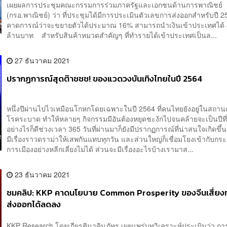
เผยผลการประชุมคณะกรรมการร่วมภาครัฐและเอกชนด้านการพาณิชย์
(กรอ.พาณิชย์) ว่า ที่ประชุมได้มีการประเมินตัวเลขการส่งออกสำหรับปี 
คาดการณ์ว่าจะขยายตัวได้ประมาณ 16% สามารถนำเงินเข้าประเทศได้ 
ล้านบาท สำหรับสินค้าหมวดสำคัญๆ ที่ทำรายได้เข้าประเทศเป็นล...
27 ธันวาคม 2021
ปรากฏการณ์สุดต๊าชชช! ของแวดวงบันเทิงไทยในปี 2564
หนึ่งปีผ่านไปไวเหมือนโกหกโดยเฉพาะในปี 2564 ที่คนไทยยังอยู่ในสถา
โรคระบาด ทำให้หลายๆ กิจกรรมมีอันต้องหยุดชะงักไปจนคล้ายจะเป็นปีที่
อย่างไรก็ดีช่วงเวลา 365 วันที่ผ่านมาก็ยังมีปรากฏการณ์ที่น่าสนใจเกิดขึ
มีเรื่องราวดราม่าให้เสพกันแทบทุกวัน และส่วนใหญ่ก็เชื่อมโยงเข้ากับกร
การเมืองอย่างหลีกเลี่ยงไม่ได้ ส่วนจะมีเรื่องอะไรบ้างเรามาส...
23 ธันวาคม 2021
ชมคลิป: KKP คาดนโยบาย Common Prosperity ของจีนเสี่ยง
ส่งออกได้ลดลง
KKP Research โดยเกียรตินาคินภัทร เผยแพร่บทวิเคราะห์ประเมินว่า กา