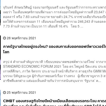
จุรินทร์ ลักษณวิศิษฏ์ รองนายกรัฐมนตรี และรัฐมนตรีว่าการกระทรวงพาณิ
เผยว่า ในเดือนพฤศจิกายนที่ผ่านมา การส่งออกไทยมีมูลค่ารวมที่ 23,647 
ดอลลาร์ หรือ 7.83 แสนล้านบาท ขยายตัว 24.7% จากช่วงเดียวกันของปีก
ผลให้ตัวเลขการส่งออก 11 เดือนของไทยมีมูลค่ารวม 246,243 ล้านดอลลา
7.73 ล้านล้านบาท เป็นบวก 11 เดือนที่ 16.4% โดย 5 ...
28 พฤศจิกายน 2021
ภาครัฐบาลไทยอยู่ตรงไหน? ของสมการส่งออกซอฟต์พาวเวอร์ไ
โลก
สรุป 4 คำถามสำคัญจากเวที ‘เขียนบทอนาคตซอฟต์พาวเวอร์ไทย’ จากง
STANDARD ECONOMIC FORUM 2021 โดย ดร.ไพบูลย์ ปีตะเสน ประธา
เกาหลีศึกษา, ภาวิต จิตรกร ประธานเจ้าหน้าที่บริหาร สายธุรกิจ GMM M
บรรจง ปิสัญธนะกูล ผู้กำกับภาพยนตร์เรื่อง ร่างทรง ผู้เชี่ยวชาญจาก 3 
อาชีพที่แตกต่าง แต่มองเห็นคล้ายกันว่าการสนับสนุนจาก ‘รัฐบาล’ ค...
25 พฤศจิกายน 2021
CIMBT มองเศรษฐกิจไทยปีหน้าเหมือนเสือหมอบรอกระโจน คาด