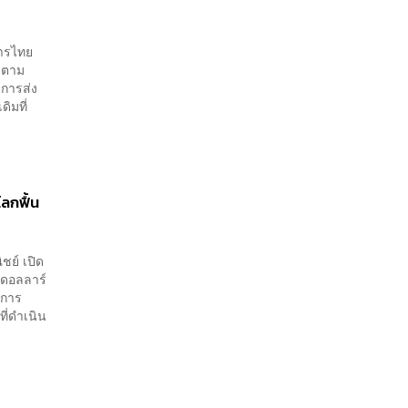
คารไทย
% ตาม
าการส่ง
ิมที่
ลกฟื้น
ชย์ เปิด
นดอลลาร์
ยการ
ี่ดำเนิน