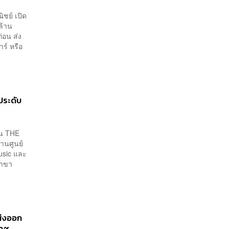
ชย์ เปิด
ล้าน
่อน ส่ง
ร์ หรือ
ประดับ
าน THE
นศูนย์
usic และ
สาขา
ส่งออก