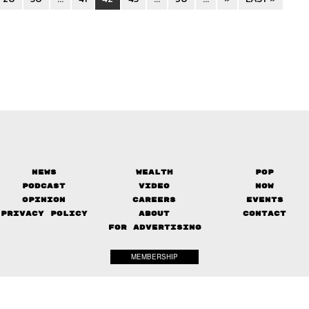
News
Wealth
Pop
Podcast
Video
Now
Opinion
Careers
Events
Privacy Policy
About
Contact
FOR ADVERTISING
MEMBERSHIP