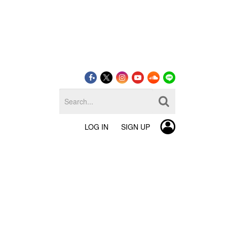
LOG IN
SIGN UP