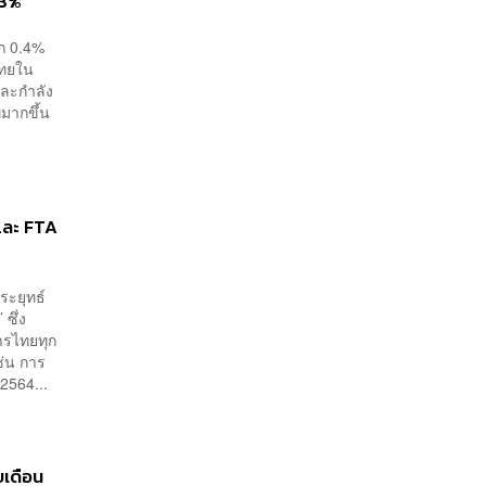
.8%
าก 0.4%
ไทยใน
และกำลัง
มากขึ้น
และ FTA
ระยุทธ์
ซึ่ง
ารไทยทุก
ช่น การ
2564...
ขเดือน