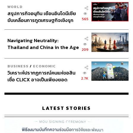
WORLD
สรุปภารกิจอนุทิน เยือนอินโดนีเซีย
565
ขับเคลื่อนการทูตเศรษฐกิจเชิงรุก
ประกาศหุ้นส่วนยุทธศาสตร์ไทย –
อินโดนีเซีย
Navigating Neutrality:
Thailand and China in the Age
209
of a New Global Order
BUSINESS
/
ECONOMIC
วิเคราะห์ปรากฏการณ์คนแห่ขอสิน
2.7K
เชื่อ CLICX อาจเป็นเพียงยอด
ภูเขาน้ำแข็ง ของปัญหาหนี้ครัว
เรือนไทยที่ถูกซุกไว้
LATEST STORIES