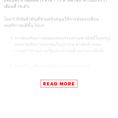
เดือนที่ 16.4%
โดย 5 ปัจจัยสำคัญที่ช่วยสนับสนุนให้การส่งออกเดือน
พฤศจิกายนดีขึ้น ได้แก่
การส่งเสริมการส่งออกของกระทรวงพาณิชย์ในทุกรูป
แบบร่วมกับภาคเอกชนในรูป กรอ.พาณิชย์ (คณะ
กรรมการร่วมภาครัฐและเอกชนด้านการพาณิชย์)
การบริโภคฟื้นตัวต่อเนื่องในหลายประเทศ
การขยายตัวของภาคการผลิตทั่วโลก ดัชนี PMI (ดัชนีผู้
READ MORE
จัดการฝ่ายจัดซื้อ) ภาคการผลิตโลก เหนือระดับ 50 ต่อ
เนื่องเป็นเดือนที่ 11 ส่งผลให้ขายสินค้าได้ดีขึ้น
ค่าเงินบาทยังอ่อนค่าอยู่ ซึ่งช่วยเพิ่มขีดความสามารถ
ในการแข่งขันด้านราคาของไทยในตลาดโลก