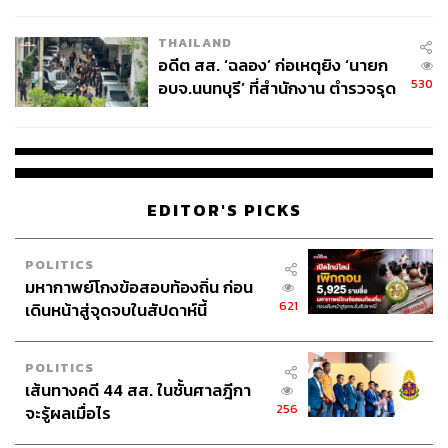
ผู้ใช้ถอดเปลี่ยนแบตเองได้ ก่อนกฎ
EU บังคับปีหน้า
THAILAND
อดีต สส. ‘ฉลอง’ ก่อเหตุยิง ‘นายก
530
อบจ.นนทบุรี’ ที่สำนักงาน ตำรวจรุด
ลงพื้นที่
EDITOR'S PICKS
POLITICS
มหากาพย์โกงข้อสอบท้องถิ่น ก่อน
621
เดินหน้าสู่จุดจบในสัปดาห์นี้
POLITICS
เส้นทางคดี 44 สส. ในชั้นศาลฎีกา
256
จะรู้ผลเมื่อไร