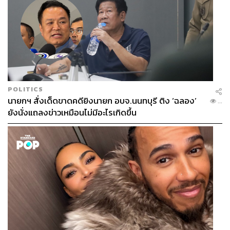
POLITICS
นายกฯ สั่งเด็ดขาดคดียิงนายก อบจ.นนทบุรี ติง ‘ฉลอง’
...
ยังนั่งแถลงข่าวเหมือนไม่มีอะไรเกิดขึ้น