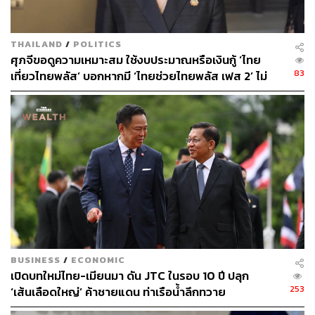
การส่งออก
เงินบาทอ่อนค่า
THAILAND
/
POLITICS
ศุภจีขอดูความเหมาะสม ใช้งบประมาณหรือเงินกู้ ‘ไทย
83
เที่ยวไทยพลัส’ บอกหากมี ‘ไทยช่วยไทยพลัส เฟส 2’ ไม่
จำเป็นต้องออกพร้อมกัน
42
ABOUT THE AUTHOR
ดำรงเกียรติ มาลา
Content Creator THE STANDARD WEALTH
BUSINESS
/
ECONOMIC
เปิดบทใหม่ไทย-เมียนมา ดัน JTC ในรอบ 10 ปี ปลุก
253
‘เส้นเลือดใหญ่’ ค้าชายแดน ท่าเรือน้ำลึกทวาย