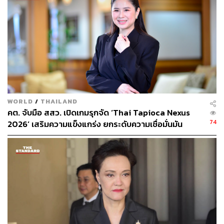
ส่งออกปีนี้คาดว่าจะไม่ต่ำกว่า 268,000 ล้านดอลลาร์ หรือ 8
ล้านล้านบาท
ช่องทางติดตาม
THE STANDARD WEALTH
Twitter:
twitter.com/standard_wealth
Instagram:
instagram.com/thestandardwealth
WORLD
/
THAILAND
Official Line
คลิก
https://lin.ee/xfPbXUP
คต. จับมือ สสว. เปิดเกมรุกจัด ‘Thai Tapioca Nexus
74
2026’ เสริมความแข็งแกร่ง ยกระดับความเชื่อมั่นมัน
สำปะหลังไทยในตลาดโลก
สามารถติดตาม THE STANDARD WEALTH
ผ่านแอปพลิเคชันต่างๆ ที่คุณสะดวกหรือใช้งานอยู่แล้วได้เลย
TAGS:
เศรษฐกิจ
กระทรวงพาณิชย์
จุรินทร์ ลักษณวิศิษฏ์