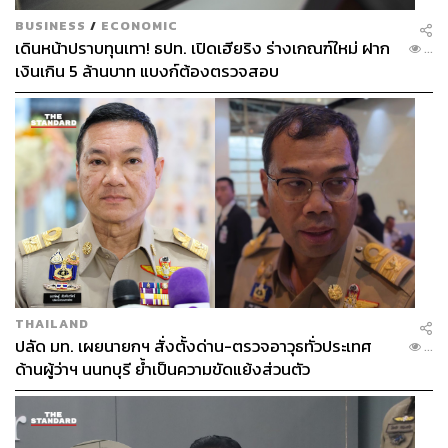
BUSINESS
/
ECONOMIC
เดินหน้าปราบทุนเทา! ธปท. เปิดเฮียริง ร่างเกณฑ์ใหม่ ฝาก
...
เงินเกิน 5 ล้านบาท แบงก์ต้องตรวจสอบ
THAILAND
ปลัด มท. เผยนายกฯ สั่งตั้งด่าน-ตรวจอาวุธทั่วประเทศ
...
ด้านผู้ว่าฯ นนทบุรี ย้ำเป็นความขัดแย้งส่วนตัว