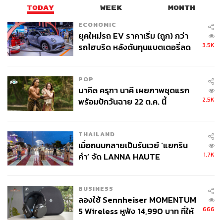
TODAY
WEEK
MONTH
ECONOMIC
ยุคใหม่รถ EV ราคาเริ่ม (ถูก) กว่า
3.5K
รถไฮบริด หลังต้นทุนแบตเตอรี่ลด
ลง - จีนแห่บุกตลาดเกิดใหม่
POP
นาคี๓ ครุฑา นาคี เผยภาพชุดแรก
2.5K
พร้อมปักวันฉาย 22 ต.ค. นี้
THAILAND
เมื่อถนนกลายเป็นรันเวย์ ‘แยกริน
1.7K
คำ’ จัด LANNA HAUTE
COUTURE กลางสายฝน
BUSINESS
ลองใช้ Sennheiser MOMENTUM
666
5 Wireless หูฟัง 14,990 บาท ที่ให้