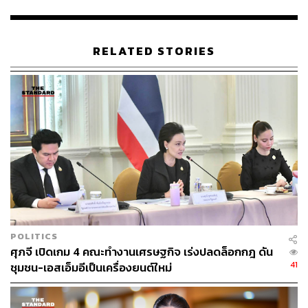
ขณะที่หมวดสินค้าอุตสาหกรรมขยายตัวได้ 23.1% โดย
เติบโตต่อเนื่อง 9 เดือนติดต่อกัน มีสินค้าสำคัญ ได้แก่ สินค้าที่
RELATED STORIES
เกี่ยวเนื่องกับน้ำมัน เม็ดพลาสติก เคมีภัณฑ์ ปิโตรเลียมเหลว
เหล็ก เหล็กกล้า และผลิตภัณฑ์ อัญมณีและเครื่องประดับ แผง
วงจรไฟฟ้าคอมพิวเตอร์อุปกรณ์และส่วนประกอบ
ทั้งนี้ ตลาดส่งออกของไทยที่ขยายตัวดีในเดือนที่ผ่านมา
ประกอบด้วย เอเชียใต้ขยายตัว 66% อาเซียนขยายตัว 55.1%
ตะวันออกกลางขยายตัว 40.7% เกาหลีใต้ขยายตัว 30.6%
สหภาพยุโรปขยายตัว 30.2% รัสเซียและกลุ่มประเทศ CSI
ขยายตัว 27.3% จีนขยายตัว 24.3% สหรัฐอเมริกาขยายตัว
20.5% และแอฟริกาขยายตัว 18.4%
POLITICS
รณรงค์ พูลพิพัฒน์ ผู้อำนวยการสำนักงานนโยบายและ
ศุภจี เปิดเกม 4 คณะทำงานเศรษฐกิจ เร่งปลดล็อกกฎ ดัน
ยุทธศาสตร์การค้า กล่าวว่า กระทรวงพาณิชย์ประเมินว่าแนว
41
ชุมชน-เอสเอ็มอีเป็นเครื่องยนต์ใหม่
โน้มมูลค่าการส่งออกปี 2565 จะไม่ต่ำกว่าปีนี้ ซึ่งทั้งปี 2564
คาดว่าจะขยายตัว 15-16% สูงสุดในรอบ 12 ปี โดยมูลค่าการ