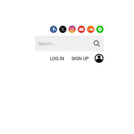
LOG IN
SIGN UP