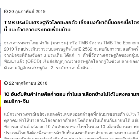
20 กุมภาพันธ์ 2019
TMB ประเมินเศรษฐกิจโลกชะลอตัว เชื่อแบงก์ชาติขึ้นดอกเบี้ยไตร
นี้ แนะทำตลาดประเทศเพื่อนบ้าน
ธนาคารทหารไทย จำกัด (มหาชน) หรือ TMB จัดงาน TMB The Economic
2019 โดยประเมินว่าระบบเศรษฐกิจโลกปี 2562 จะพบกับการชะลอตัวครั
จากปัจจัยที่ต้องจับตา 3 ประเด็น ได้แก่ 1. ตัวชี้วัดทางเศรษฐกิจของกลุ่
พัฒนาแล้ว (OECD) เริ่มส่งสัญญาณว่าเศรษฐกิจโลกอยู่ในช่วงปลายขอ
ตัวตามวัฏจักรเศรษฐกิจ 2. ระดับราคาน้ำมัน...
22 พฤศจิกายน 2018
10 อันดับสินค้าไทยคือคำตอบ ทำไมเราเลือกข้างไม่ได้ในสงครามก
อเมริกา-จีน
แม้กระทรวงพาณิชย์จะแถลงตัวเลขส่งออกล่าสุดที่กลับมาขยายตัว 8.7% 
ตุลาคม ทำให้บางส่วนโล่งอกจากตัวเลขโตติดลบในเดือนกันยายนได้ แต่เม
พิจารณาสินค้าส่งออก 10 อันดับแรกของไทยในช่วง 10 เดือนที่ผ่านมา พบ
ประเทศไทยยังต้องพึ่งพาการค้ากับทั้งสองชาติมหาอำนาจอย่างมาก และเมื
พิจารณาสัดส่วนการนำเข้าสินค้าแต่ละประเภทจากไทยประกอบกับท่าทีล่