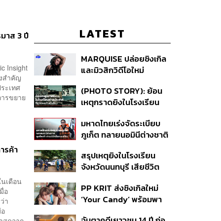
LATEST
มาส 3 ปี
MARQUISE ปล่อยซิงเกิล
 Insight
และมิวสิกวิดีโอใหม่
้งสำคัญ
IRONIC ที่เสียดสีความ
มประเทศ
(PHOTO STORY): ย้อน
สัมพันธ์สุด Toxic
งการขยาย
เหตุกราดยิงในโรงเรียน
ต่างประเทศ ที่ผู้ก่อเหตุเป็น
มหาดไทยเร่งจัดระเบียบ
นักเรียน
ภูเก็ต ทลายนอมินีต่างชาติ
คุมเจ็ตสกี สางบริษัทฮุบ
ารค้า
สรุปเหตุยิงในโรงเรียน
ที่ดิน เคลียร์ใบอนุญาต
จังหวัดนนทบุรี เสียชีวิต
โรงแรมค้าง 7 ปี
รวม 8 ราย โฆษก ตร. เผย
ในเดือน
PP KRIT ส่งซิงเกิลใหม่
ปมค้นประวัติคดีกราดยิงที่
ื่อ
‘Your Candy’ พร้อมพา
สหรัฐฯ
ว่า
ต้าเหนิง และ ณิชา ร่วมมิว
่อ
จับตาคดีเยาวชน 14 ปี ก่อ
าสุดจาก