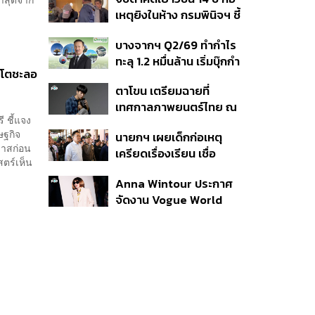
สิกวิดีโอ
เหตุยิงในห้าง กรมพินิจฯ ชี้
ประพฤติดี-รับการรักษาต่อ
บางจากฯ Q2/69 ทำกำไร
เนื่อง ประเมินปล่อยตัว
ทะลุ 1.2 หมื่นล้าน เริ่มบุ๊กกำ
 โตชะลอ
ไร ‘SAF’ เชิงพาณิชย์ครั้ง
ตาโขน เตรียมฉายที่
แรก หนุนรายได้ครึ่งปีทะลุ
เทศกาลภาพยนตร์ไทย ณ
3.2 แสนล้าน
ี ชี้แจง
ประเทศบราซิล
ษฐกิจ
นายกฯ เผยเด็กก่อเหตุ
มาสก่อน
เครียดเรื่องเรียน เชื่อ
ตร์เห็น
เตรียมการเป็นขั้นตอน ชี้มี
Anna Wintour ประกาศ
กระสุนอีกกว่า 30 นัด หาก
จัดงาน Vogue World
ไม่จบชีวิตตัวเองอาจสูญ
2027 ที่ซานฟรานซิสโก
เสียเพิ่ม