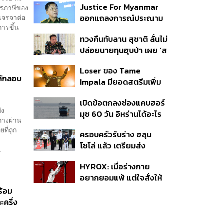
Justice For Myanmar
ารภาษีของ
อยู่ในอันตราย
รเจรจาต่อ
ออกแถลงการณ์ประณาม
การขึ้น
รัฐบาลไทย เชิญมินอ่อง
ทวงคืนทับลาน สุชาติ ลั่นไม่
หล่ายเยือน เรียกร้องหยุด
ปล่อยนายทุนฮุบป่า เผย ‘ส
ให้ความชอบธรรมรัฐบาล
ตาร์เวลล์’ รื้อถอนเองคืบ
ทหาร
Loser ของ Tame
40% เตือนผู้ฝ่าฝืนเจอขั้น
มลักลอบ
Impala มียอดสตรีมเพิ่ม
เด็ดขาด
ขึ้น 456% หลังถูกใช้
เปิดข้อตกลงช่องแคบฮอร์
ประกอบ Spider-Man
ัง
มุซ 60 วัน อิหร่านได้อะไร
ทางผ่าน
ทำไมสหรัฐฯ ถึงยอม
ที่ถูก
ครอบครัวรับร่าง ฮลุน
โซโล่ แล้ว เตรียมส่ง
.
ชันสูตรหาสาเหตุการเสีย
HYROX: เมื่อร่างกาย
ชีวิต
อยากยอมแพ้ แต่ใจสั่งให้
ไปต่อ นี่คือบททดสอบ
ร้อม
Self-Commitment ที่น่า
ครึ่ง
ลอง