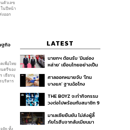
วนตัวเลข
 ในปีหน้า
ส่งออก
LATEST
ษฐกิจ
นายกฯ ต้อนรับ ‘มินอ่อง
คเพื่อไทย
หล่าย’ เยือนไทยอย่างเป็น
ฐมนตรีของ
ทางการ ก่อนหารือเต็ม
ร เธียรนุ
ศาลออกหมายจับ ‘โทน
คณะ-สักขีพยานลงนาม
รบริหาร
บางแค’ ฐานฉ้อโกง
MOU
ประชาชน ปมแอบอ้าง
THE BOYZ จะทำกิจกรรม
แบรนด์ Zeiss ลวงขาย
วงต่อไปพร้อมกับสมาชิก 9
กล้องส่องพระลิมิเต็ด
คน ภายใต้สังกัดใหม่
มาเลเซียยืนยัน ไม่ส่งผู้ลี้
ภัยโรฮีนจากลับเมียนมา
หากต้องเสี่ยงชีวิตหรือตก
ัย ทั้ง