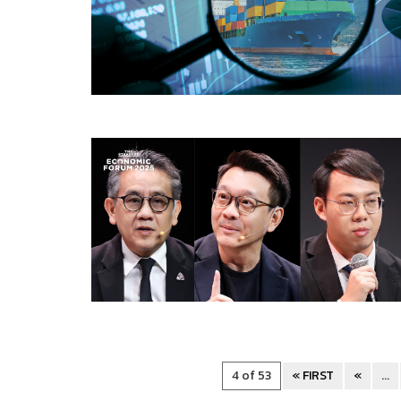
4 of 53
« FIRST
«
...