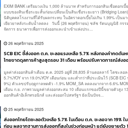
EXIM BANK เตรียมวงเงิน 1,000 ล้านบาท สำหรับการออกสินเชื่อดอกเบี้ย
แบบของสินเชื่อระยะสั้นก่อนเปลี่ยนเป็นสินเชื่อระยะยาว (Bridging Loan)
นิติบุคคลโรงงานที่ได้รับผลกระทบ ในอัตราดอกเบี้ยไม่เกิน 1.99% เป็นม
เยียวยาหลังระดับน้ำลดลง วันนี้ (26 พฤศจิกายน) ชลัช รัตนบุญนิธิ กรรม
จัดการ ธนาคารเพื่อการส่งออกและนำเข้าแห่งประ...
26 พฤศจิกายน 2025
SCB EIC ชี้ส่งออก ต.ค. ชะลอแรงเหลือ 5.7% หลังทองคำกดดันห
ไทยขาดดุลการค้าสูงสุดรอบ 31 เดือน พร้อมปรับคาดการณ์ส่งอ
พลิกกลับมาหดตัว -1.5% รับผลกระทบภาษีสหรัฐฯ เต็มรูปแบบ
​​มูลค่าส่งออกสินค้าเดือน ต.ค. 2025 อยู่ที่ 28,835 ล้านดอลลาร์ โตชะลอล
5.7%YOY จาก 19.0%YOY เดือนก่อน และต่ำกว่าที่ประเมินไว้ (SCB EIC 
9%) ตัวเลขปรับฤดูกาลหดตัว -1.9% MOM_SA ลดลงมากจาก 6.6% M
เดือน ก.ย. ภาพรวมมูลค่าส่งออกสะสม 10 เดือนแรกของปีนี้ขยายตัวสูง 
ออกสินค้าอิเล็กทรอนิกส์ และส่งออกไปสหรัฐฯ ยังเป็นปัจจ...
25 พฤศจิกายน 2025
ส่งออกไทยโตชะลอตัวเหลือ 5.7% ในเดือน ต.ค. ชะลอจาก 19% ใน
ก่อน ผลจากฐานการส่งออกที่สูงในช่วงก่อนหน้า แต่ยังขยายตัว 1