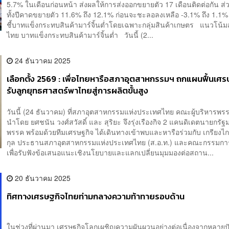
5.7% ในเดือนก่อนหน้า ส่งผลให้การส่งออกขยายตัว 17 เดือนติดต่อกัน ส่
ทั้งปีคาดขยายตัว 11.6% ถึง 12.1% ก่อนจะชะลอลงเหลือ -3.1% ถึง 1.1%
ชี้บาทแข็งกระทบสินค้ามาร์จิ้นต่ำโดยเฉพาะกลุ่มสินค้าเกษตร แนวโน้ม
ไทย บาทแข็งกระทบสินค้ามาร์จิ้นต่ำ วันนี้ (2...
24 ธันวาคม 2025
เลือกตั้ง 2569 : เพื่อไทยหารือสภาอุตสาหกรรมฯ ถกแผนฟื้นเศร
รับลูกยุทธศาสตร์พาไทยสู่การผลิตขั้นสูง
วันนี้ (24 ธันวาคม) ที่สภาอุตสาหกรรมแห่งประเทศไทย คณะผู้บริหารพรร
นำโดย ยศชนัน วงศ์สวัสดิ์ และ สุริยะ จึงรุ่งเรืองกิจ 2 แคนดิเดตนายกรั
พรรค พร้อมด้วยทีมเศรษฐกิจ ได้เดินทางเข้าพบและหารือร่วมกับ เกรียงไก
กุล ประธานสภาอุตสาหกรรมแห่งประเทศไทย (ส.อ.ท.) และคณะกรรมกา
เพื่อรับฟังข้อเสนอแนะเชิงนโยบายและแลกเปลี่ยนมุมมองต่อสถาน...
20 ธันวาคม 2025
ทิศทางเศรษฐกิจไทยท่ามกลางความท้าทายรอบด้าน
ในช่วงที่ผ่านมา เศรษฐกิจโลกเผชิญความผันผวนอย่างต่อเนื่องจากหลายปัจจ