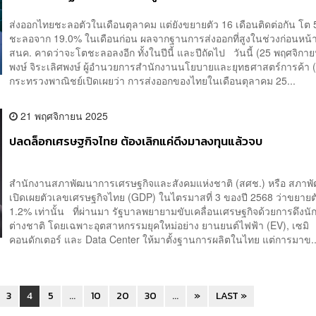
ติดต่อกัน
ส่งออกไทยชะลอตัวในเดือนตุลาคม แต่ยังขยายตัว 16 เดือนติดต่อกัน โต
ชะลอจาก 19.0% ในเดือนก่อน ผลจากฐานการส่งออกที่สูงในช่วงก่อนหน้
สนค. คาดว่าจะโตชะลอลงอีก ทั้งในปีนี้ และปีถัดไป วันนี้ (25 พฤศจิกา
พงษ์ จิระเลิศพงษ์ ผู้อำนวยการสำนักงานนโยบายและยุทธศาสตร์การค้า 
กระทรวงพาณิชย์เปิดเผยว่า การส่งออกของไทยในเดือนตุลาคม 25...
21 พฤศจิกายน 2025
ปลดล็อกเศรษฐกิจไทย ต้องเลิกแค่ดึงมาลงทุนแล้วจบ
สำนักงานสภาพัฒนาการเศรษฐกิจและสังคมแห่งชาติ (สศช.) หรือ สภาพัฒน
เปิดเผยตัวเลขเศรษฐกิจไทย (GDP) ในไตรมาสที่ 3 ของปี 2568 ว่าขยายต
1.2% เท่านั้น ที่ผ่านมา รัฐบาลพยายามขับเคลื่อนเศรษฐกิจด้วยการดึงนั
ต่างชาติ โดยเฉพาะอุตสาหกรรมยุคใหม่อย่าง ยานยนต์ไฟฟ้า (EV), เซมิ
คอนดักเตอร์ และ Data Center ให้มาตั้งฐานการผลิตในไทย แต่การมาข..
3
4
5
...
10
20
30
...
»
LAST »