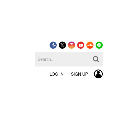
LOG IN
SIGN UP