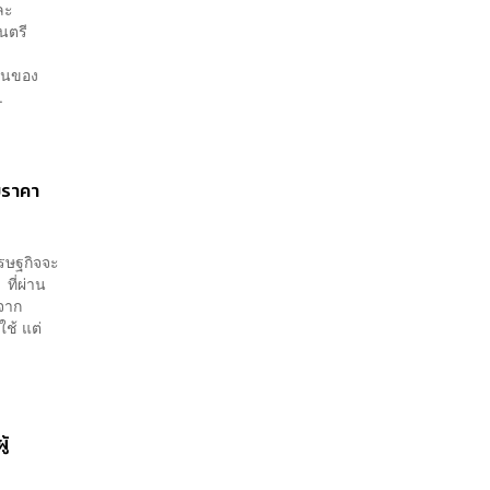
ละ
นตรี
ห็นของ
.
มราคา
ศรษฐกิจจะ
ที่ผ่าน
จาก
ช้ แต่
ู้