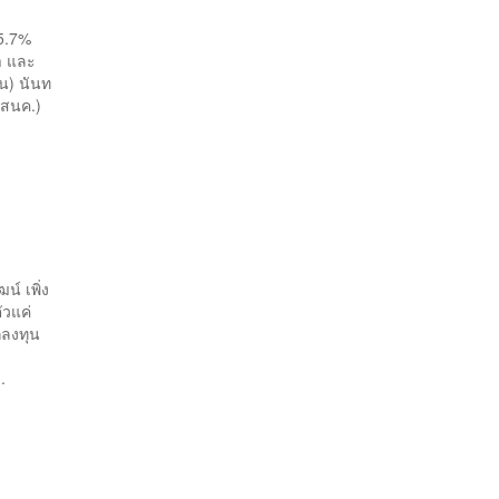
 5.7%
า และ
ยน) นันท
(สนค.)
์ เพิ่ง
ัวแค่
กลงทุน
.