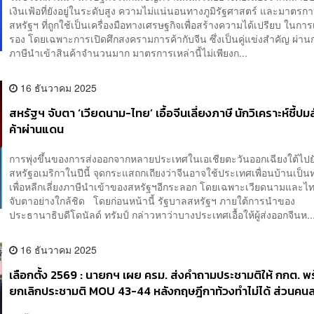
เงินเฟ้อที่ยังอยู่ในระดับสูง ความไม่แน่นอนทางภูมิรัฐศาสตร์ และมาตรก
สหรัฐฯ ที่ถูกใช้เป็นเครื่องมือทางเศรษฐกิจเพื่อสร้างความได้เปรียบ ในกา
รอง โดยเฉพาะการเปิดศึกสงครามการค้ากับจีน ซึ่งเป็นคู่แข่งสำคัญ ผ่าน
ภาษีนำเข้าสินค้าจำนวนมาก มาตรการเหล่านี้ไม่เพียงก...
16 ธันวาคม 2025
สหรัฐฯ จับตา ‘เวียดนาม-ไทย’ เอื้อจีนเลี่ยงภาษี นักวิเคราะห์ชี้ป
ค้าผ่านแดน
การพุ่งขึ้นของการส่งออกจากหลายประเทศในเอเชียตะวันออกเฉียงใต้ไปย
สหรัฐอเมริกาในปีนี้ จุดกระแสถกเถียงว่าจีนอาจใช้ประเทศเพื่อนบ้านเป็น
เพื่อหลีกเลี่ยงภาษีนำเข้าของสหรัฐฯอีกระลอก โดยเฉพาะเวียดนามและไทย
จับตาอย่างใกล้ชิด โดยก่อนหน้านี้ รัฐบาลสหรัฐฯ ภายใต้การนำของ
ประธานาธิบดีโดนัลด์ ทรัมป์ กล่าวหาว่าบางประเทศเอื้อให้ผู้ส่งออกจีนห..
16 ธันวาคม 2025
เลือกตั้ง 2569 : นายกฯ เผย ครม. ส่งคำถามประชามติให้ กกต. พ
ยกเลิกประชามติ MOU 43-44 หลังกฤษฎีกาท้วงทำไม่ได้ ส่วนคนละ
เฟส 2 ต้องรอรัฐบาลหน้า เหตุยุบสภาแล้วใช้งบกลางไม่ได้