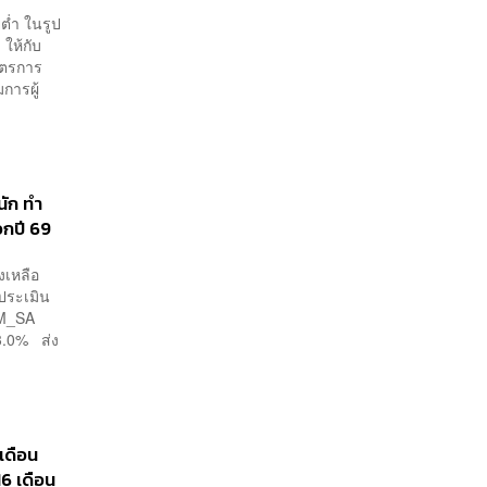
ต่ำ ในรูป
 ให้กับ
าตรการ
การผู้
นัก ทำ
อกปี 69
งเหลือ
ประเมิน
OM_SA
13.0% ส่ง
เดือน
6 เดือน