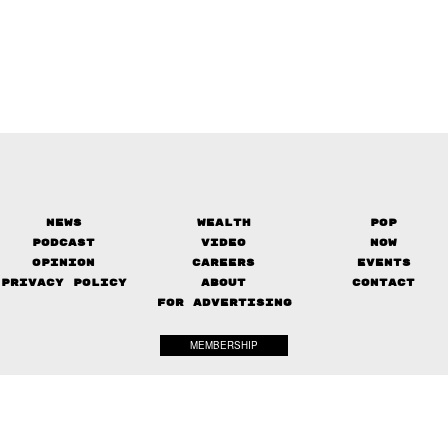
News
Wealth
Pop
Podcast
Video
Now
Opinion
Careers
Events
Privacy Policy
About
Contact
FOR ADVERTISING
MEMBERSHIP