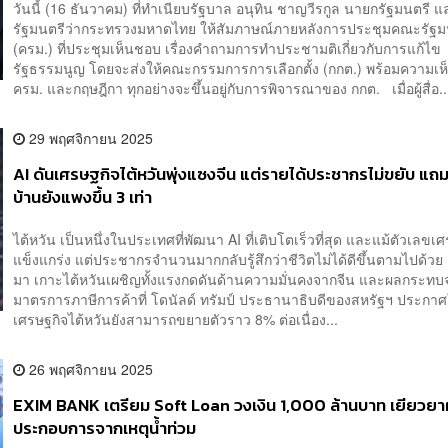
วันนี้ (16 ธันวาคม) ที่ทำเนียบรัฐบาล อนุทิน ชาญวีรกูล นายกรัฐมนตรี แ
รัฐมนตรีว่ากระทรวงมหาดไทย ให้สัมภาษณ์ภายหลังการประชุมคณะรัฐม
(ครม.) ที่ประชุมเห็นชอบ เรื่องคำถามการทำประชามติเกี่ยวกับการแก้ไข
รัฐธรรมนูญ โดยจะส่งให้คณะกรรมการการเลือกตั้ง (กกต.) พร้อมความเ
ครม. และกฤษฎีกา ทุกอย่างจะขึ้นอยู่กับการพิจารณาของ กกต. เมื่อผู้สื่อ..
29 พฤศจิกายน 2025
AI ดันเศรษฐกิจไต้หวันพุ่งแซงจีน แต่รายได้ประชากรไม่ขยับ แถ
บ้านยังแพงขึ้น 3 เท่า
ไต้หวัน เป็นหนึ่งในประเทศที่พัฒนา AI ที่เติบโตเร็วที่สุด และแม้ตัวเลขเ
แข็งแกร่ง แต่ประชากรจำนวนมากกลับรู้สึกว่าชีวิตไม่ได้ดีขึ้นตามไปด้วย 
มา เกาะไต้หวันเผชิญทั้งแรงกดดันด้านความมั่นคงจากจีน และผลกระทบ
มาตรการภาษีการค้าที่ โดนัลด์ ทรัมป์ ประธานาธิบดีของสหรัฐฯ ประกาศใ
เศรษฐกิจไต้หวันยังสามารถขยายตัวราว 8% ต่อเนื่อง...
26 พฤศจิกายน 2025
EXIM BANK เตรียม Soft Loan วงเงิน 1,000 ล้านบาท เยียวยาผ
ประกอบการจากเหตุน้ำท่วม