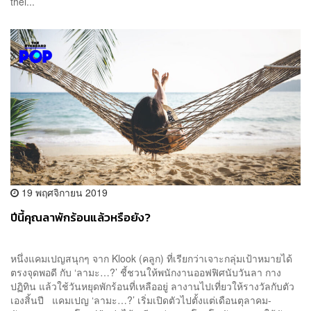
thei...
19 พฤศจิกายน 2019
ปีนี้คุณลาพักร้อนแล้วหรือยัง?
หนึ่งแคมเปญสนุกๆ จาก Klook (คลูก) ที่เรียกว่าเจาะกลุ่มเป้าหมายได้
ตรงจุดพอดี กับ ‘ลามะ…?’ ชี้ชวนให้พนักงานออฟฟิศนับวันลา กาง
ปฏิทิน แล้วใช้วันหยุดพักร้อนที่เหลืออยู่ ลางานไปเที่ยวให้รางวัลกับตัว
เองสิ้นปี แคมเปญ ‘ลามะ…?’ เริ่มเปิดตัวไปตั้งแต่เดือนตุลาคม-