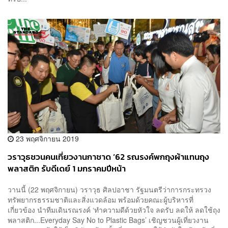
23 พฤศจิกายน 2019
วราวุธชวนคนเที่ยวงานกาชาด ‘62 รณรงค์พกถุงผ้าแทนถุง
พลาสติก รับดีเดย์ 1 มกราคมปีหน้า
วานนี้ (22 พฤศจิกายน) วราวุธ ศิลปอาชา รัฐมนตรีว่าการกระทรวง
ทรัพยากรธรรมชาติและสิ่งแวดล้อม พร้อมด้วยคณะผู้บริหารที่
เกี่ยวข้อง นำทีมเดินรณรงค์ ‘ทำความดีด้วยหัวใจ ลดรับ ลดให้ ลดใช้ถุง
พลาสติก...Everyday Say No to Plastic Bags’ เชิญชวนผู้เที่ยวงาน