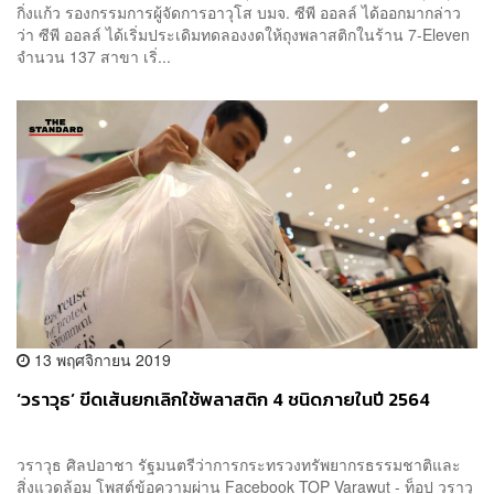
กิ่งแก้ว รองกรรมการผู้จัดการอาวุโส บมจ. ซีพี ออลล์ ได้ออกมากล่าว
ว่า ซีพี ออลล์ ได้เริ่มประเดิมทดลองงดให้ถุงพลาสติกในร้าน 7-Eleven
จำนวน 137 สาขา เริ่...
13 พฤศจิกายน 2019
‘วราวุธ’ ขีดเส้นยกเลิกใช้พลาสติก 4 ชนิดภายในปี 2564
วราวุธ ศิลปอาชา รัฐมนตรีว่าการกระทรวงทรัพยากรธรรมชาติและ
สิ่งแวดล้อม โพสต์ข้อความผ่าน Facebook TOP Varawut - ท็อป วราวุ