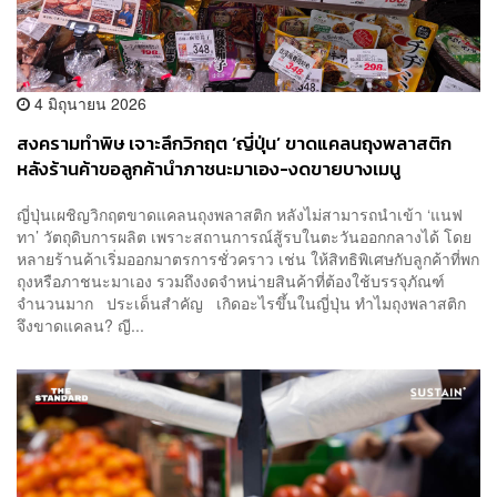
4 มิถุนายน 2026
สงครามทำพิษ เจาะลึกวิกฤต ‘ญี่ปุ่น’ ขาดแคลนถุงพลาสติก
หลังร้านค้าขอลูกค้านำภาชนะมาเอง-งดขายบางเมนู
ญี่ปุ่นเผชิญวิกฤตขาดแคลนถุงพลาสติก หลังไม่สามารถนำเข้า ‘แนฟ
ทา’ วัตถุดิบการผลิต เพราะสถานการณ์สู้รบในตะวันออกกลางได้ โดย
หลายร้านค้าเริ่มออกมาตรการชั่วคราว เช่น ให้สิทธิพิเศษกับลูกค้าที่พก
ถุงหรือภาชนะมาเอง รวมถึงงดจำหน่ายสินค้าที่ต้องใช้บรรจุภัณฑ์
จำนวนมาก ประเด็นสำคัญ เกิดอะไรขึ้นในญี่ปุ่น ทำไมถุงพลาสติก
จึงขาดแคลน? ญี...