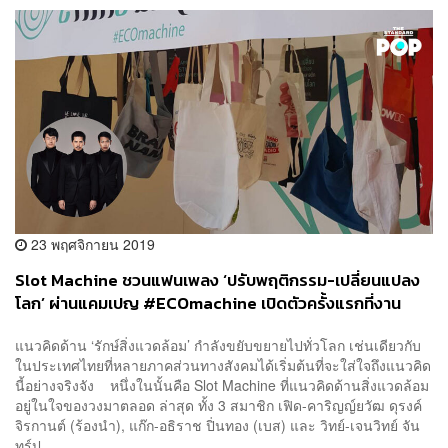
23 พฤศจิกายน 2019
Slot Machine ชวนแฟนเพลง ‘ปรับพฤติกรรม-เปลี่ยนแปลง
โลก’ ผ่านแคมเปญ #ECOmachine เปิดตัวครั้งแรกที่งาน
CAT EXPO 6
แนวคิดด้าน ‘รักษ์สิ่งแวดล้อม’ กำลังขยับขยายไปทั่วโลก เช่นเดียวกับ
ในประเทศไทยที่หลายภาคส่วนทางสังคมได้เริ่มต้นที่จะใส่ใจถึงแนวคิด
นี้อย่างจริงจัง หนึ่งในนั้นคือ Slot Machine ที่แนวคิดด้านสิ่งแวดล้อม
อยู่ในใจของวงมาตลอด ล่าสุด ทั้ง 3 สมาชิก เฟิด-คาริญญ์ยวัฒ ดุรงค์
จิรกานต์ (ร้องนำ), แก๊ก-อธิราช ปิ่นทอง (เบส) และ วิทย์-เจนวิทย์ จัน
ทร์ป...