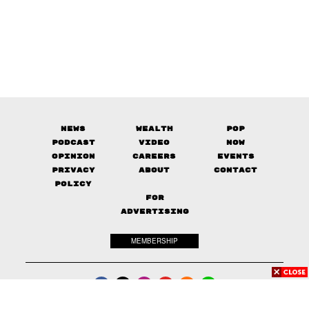
News
Wealth
Pop
Podcast
Video
Now
Opinion
Careers
Events
Privacy
About
Contact
Policy
FOR
ADVERTISING
MEMBERSHIP