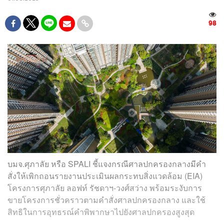
98
บมจ.ศุภาลัย หรือ SPALI ชี้แจงกรณีศาลปกครองกลางมีคำ
สั่งให้เพิกถอนรายงานประเมินผลกระทบสิ่งแวดล้อม (EIA)
โครงการศุภาลัย ลอฟท์ รัชดาฯ-วงศ์สว่าง พร้อมระงับการ
ขายโครงการชั่วคราวตามคำสั่งศาลปกครองกลาง และใช้
สิทธิในการอุทธรณ์คำพิพากษาไปยังศาลปกครองสูงสุด