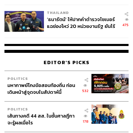
ชีวิต
THAILAND
‘ธนารัตน์’ ให้ปากคำตำรวจไซเบอร์
475
แฉช่องโหว่ 20 หน่วยงานรัฐ ยันไร้
นัยทางการเมือง
EDITOR'S PICKS
POLITICS
มหากาพย์โกงข้อสอบท้องถิ่น ก่อน
532
เดินหน้าสู่จุดจบในสัปดาห์นี้
POLITICS
เส้นทางคดี 44 สส. ในชั้นศาลฎีกา
178
จะรู้ผลเมื่อไร