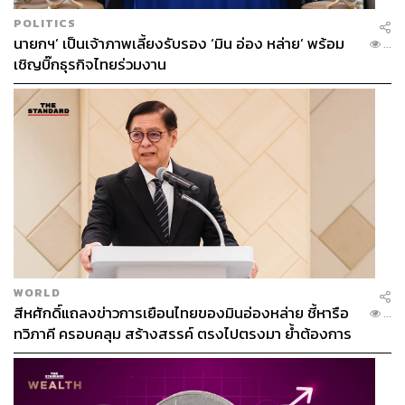
POLITICS
นายกฯ’ เป็นเจ้าภาพเลี้ยงรับรอง ‘มิน อ่อง หล่าย’ พร้อม
...
เชิญบิ๊กธุรกิจไทยร่วมงาน
WORLD
สีหศักดิ์แถลงข่าวการเยือนไทยของมินอ่องหล่าย ชี้หารือ
...
ทวิภาคี ครอบคลุม สร้างสรรค์ ตรงไปตรงมา ย้ำต้องการ
ให้เมียนมากลับสู่อาเซียน