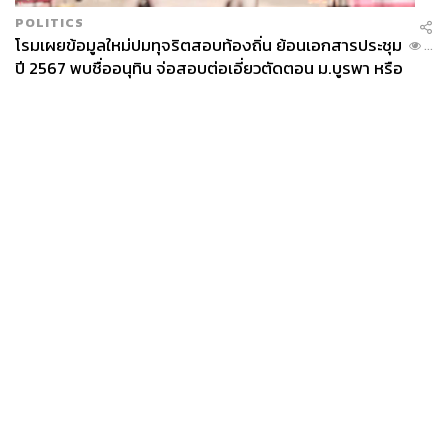
POLITICS
โรมเผยข้อมูลใหม่ปมทุจริตสอบท้องถิ่น ย้อนเอกสารประชุม
...
ปี 2567 พบชื่ออนุทิน จ่อสอบต่อเอี่ยวตัดตอน ม.บูรพา หรือ
ไม่
News
Wealth
Pop
Podcast
Video
Now
Opinion
Careers
Events
Privacy
About
Contact
Policy
FOR
ADVERTISING
MEMBERSHIP