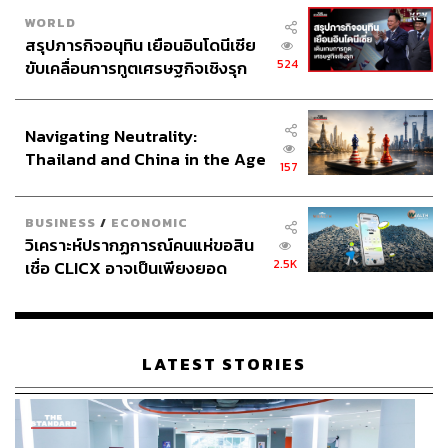
WORLD
สรุปภารกิจอนุทิน เยือนอินโดนีเซีย
524
ขับเคลื่อนการทูตเศรษฐกิจเชิงรุก
ประกาศหุ้นส่วนยุทธศาสตร์ไทย –
อินโดนีเซีย
Navigating Neutrality:
Thailand and China in the Age
157
of a New Global Order
BUSINESS
/
ECONOMIC
วิเคราะห์ปรากฏการณ์คนแห่ขอสิน
2.5K
เชื่อ CLICX อาจเป็นเพียงยอด
ภูเขาน้ำแข็ง ของปัญหาหนี้ครัว
เรือนไทยที่ถูกซุกไว้
LATEST STORIES