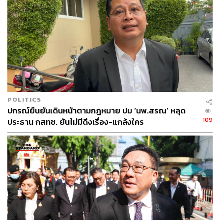
98
POLITICS
ABOUT THE AUTHOR
ปกรณ์ยืนยันเดินหน้าตามกฎหมาย ปม ‘นพ.สรณ’ หลุด
109
ประธาน กสทช. ยันไม่มีดึงเรื่อง-แกล้งใคร
THE STANDARD WEALTH
สำนักข่าวเศรษฐกิจ ธุรกิจ และการลงทุน โดย
ทีมข่าว THE STANDARD