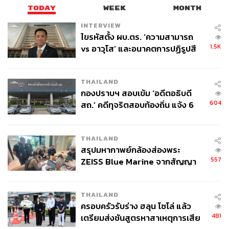
TODAY
WEEK
MONTH
INTERVIEW
ไขรหัสตั้ง ผบ.ตร. ‘ความสามารถ
1.5K
vs อาวุโส’ และอนาคตการปฏิรูปสี
กากี กับ พล.ต.อ. เอก อังสนานนท์
THAILAND
กองปราบฯ สอบเข้ม ‘อดีตอธิบดี
604
สถ.’ คดีทุจริตสอบท้องถิ่น แจ้ง 6
ข้อหาหนัก จ่อชง ป.ป.ช. 12 ส.ค. นี้
THAILAND
สรุปมหากาพย์กล้องส่องพระ
557
ZEISS Blue Marine จากสัญญา
ผลิต 8.3 ล้าน สู่ข้อพิพาท ‘มา
เวลล์ฯ’ ฟ้อง ‘โทน บางแค’ ผิดนัด
THAILAND
จ่ายหนี้-แอบระบุแบรนด์
ครอบครัวรับร่าง ฮลุน โซโล่ แล้ว
481
เตรียมส่งชันสูตรหาสาเหตุการเสีย