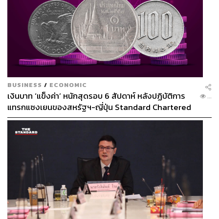
BUSINESS
/
ECONOMIC
เงินบาท ‘แข็งค่า’ หนักสุดรอบ 6 สัปดาห์ หลังปฏิบัติการ
...
แทรกแซงเยนของสหรัฐฯ-ญี่ปุ่น Standard Chartered
เปิดเป้าสิ้นปีนี้จ่อแข็งต่อแตะ 32.50 บาทต่อดอลลาร์