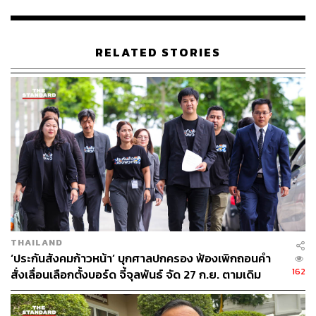
โครงการได้ บริษัทจะเร่งดำเนินการก่อสร้างโครงการศุภาลัย
ลอฟท์ รัชดาฯ-วงศ์สว่าง โดยเร็วที่สุด
RELATED STORIES
โดยในส่วนของลูกค้า บริษัทได้เริ่มจัดส่งหนังสือถึงลูกค้า
โครงการศุภาลัย ลอฟท์ รัชดาฯ-วงศ์สว่าง ทุกราย ในวันที่ 1
มิถุนายน 2566 เพื่อแจ้งแนวทางและข้อเสนอในการแก้ไข
ปัญหาให้ลูกค้าโครงการดังกล่าว
สามารถติดตาม THE STANDARD WEALTH
ผ่านแอปพลิเคชันต่างๆ ที่คุณสะดวกหรือใช้งานอยู่แล้วได้เลย
THAILAND
‘ประกันสังคมก้าวหน้า’ บุกศาลปกครอง ฟ้องเพิกถอนคำ
TAGS:
EIA
การประเมินผลกระทบทางสิ่งแวดล้อม
162
สั่งเลื่อนเลือกตั้งบอร์ด จี้จุลพันธ์ จัด 27 ก.ย. ตามเดิม
บริษัท ศุภาลัย จำกัด (มหาชน) (SPALI)
ศาลปกครองกลาง
SPALI