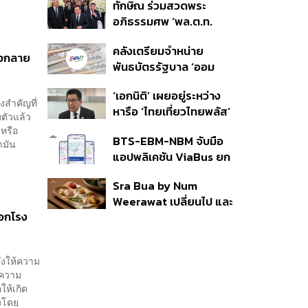
ทักษิณ ร่วมสวดพระ
ราย รอ ป.ป.ช. ขีดเส้นแล้ว
อภิธรรมศพ ‘พล.ต.ท.
เสร็จ 31 ส.ค.
ผ่อน’ บิดา ‘พักตร์พิไล ทวี
คลังเตรียมจำหน่าย
สิน’ สิริอายุ 103 ปี แกนนำ
่างกลาย
พันธบัตรรัฐบาล ‘ออม
เพื่อไทย-บุคคลหลาก
พลัส’ รอบถัดไป เร็วสุด 4
วงการร่วมอาลัย
‘เอกนิติ’ เผยอยู่ระหว่าง
ก.ย.นี้ อาจเพิ่มสัดส่วนการ
งสำคัญที่
หารือ ‘ไทยเที่ยวไทยพลัส’
ขายแบบ Small Lot First
ตัวแล้ว
มีสิทธิใช้งบจากเงินกู้ 4
มากขึ้น
 หรือ
BTS-EBM-NBM จับมือ
แสนล้าน มั่นใจงบต่อ ‘ไทย
ำมัน
แอปพลิเคชัน ViaBus ยก
ช่วยไทย พลัส’ เฟส 2 มี
ระดับการติดตามตำแหน่ง
เพียงพอ
Sra Bua by Num
รถไฟฟ้า 3 สายแบบเรียล
Weerawat เปลี่ยนไป และ
ไทม์
ือกโรง
นี่คือเหตุผลที่เราควรกลับ
ไปอีกครั้ง
จึงให้ความ
าความ
ให้เกิด
่งโดย