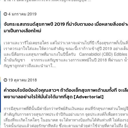
4 มกราคม 2019
จับกระแสเทรนด์สุขภาพปี 2019 ที่น่าจับตามอง เมื่อหลายสิ่งอย
มาเป็นทางเลือกใหม่
เวลาและวารีไม่เคยรอใคร แต่ไม่ว่าเวลาจะผ่านไปกี่ปี เรื่องสุขภาพก็เป็นสิ่
เราควรเอาใจใส่และให้ความสำคัญ ขณะนี้เราก้าวเข้าสู่ปี 2019 อย่างเต็ม
และนี่คือกระแสสุขภาพที่มาแรงในปีนี้ครับ Cannabidiol (CBD) Edibles
น้ำมันกัญชา จากกระแสกัญชาและวงการแพทย์ในปี 2018 ที่ผ่านมา น้
กัญชาถูกกล่าวถึงและนำมาใ...
19 ตุลาคม 2018
คำตอบไขข้อข้องใจคุณสาวๆ ถ้าต้องเช็กสุขภาพเต้านมทั้งที จะเล
พยาบาลอย่างไรให้มั่นใจได้มากที่สุด [Advertorial]
การมีสุขภาพที่ดีนั้นมีค่ายิ่งกว่าทรัพย์สินเงินทอง คนที่รักสุขภาพส่วนใหญ่
สำคัญกับการตรวจสุขภาพประจำปีกันอย่างมาก จุดประสงค์ก็เพื่อตรวจห
เสี่ยงที่จะเกิดโรคใดๆ ในอนาคต จะได้หาทางป้องกันได้ทันท่วงที ไม่ต้องรอ
โรคนั้นก่อนแล้วค่อยรักษาทีหลัง ซึ่งจะตามมาด้วยค่าใช้จ่ายที่คาดไม่ถึง ยิ