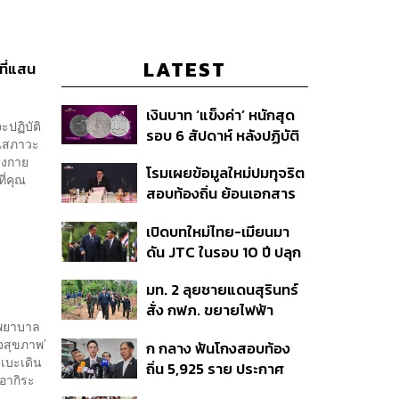
LATEST
ที่แสน
เงินบาท ‘แข็งค่า’ หนักสุด
ะปฏิบัติ
รอบ 6 สัปดาห์ หลังปฏิบัติ
็นสภาวะ
การแทรกแซงเยนของ
างกาย
โรมเผยข้อมูลใหม่ปมทุจริต
สหรัฐฯ-ญี่ปุ่น Standard
ี่คุณ
สอบท้องถิ่น ย้อนเอกสาร
Chartered เปิดเป้าสิ้นปีนี้
ประชุมปี 2567 พบชื่อ
จ่อแข็งต่อแตะ 32.50 บาท
เปิดบทใหม่ไทย-เมียนมา
อนุทิน จ่อสอบต่อเอี่ยว
ต่อดอลลาร์
ดัน JTC ในรอบ 10 ปี ปลุก
ตัดตอน ม.บูรพา หรือไม่
‘เส้นเลือดใหญ่’ ค้า
มท. 2 ลุยชายแดนสุรินทร์
ชายแดน ท่าเรือน้ำลึก
สั่ง กฟภ. ขยายไฟฟ้า
ทวาย
รงพยาบาล
‘ปราสาทตาควาย–เนิน
วจสุขภาพ’
ก กลาง ฟันโกงสอบท้อง
350’ เสริมความมั่นคง
เบะเดิน
ถิ่น 5,925 ราย ประกาศ
ชายแดน
อากิระ
บัญชีใหม่ 7 ส.ค. ส่วน 97