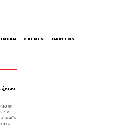
INION
EVENTS
CAREERS
ผู้หญิง
่นสังเกต
อกโรค
ังและหมั่น
พยาบาล