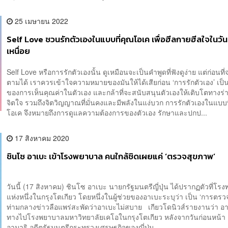
25 เมษายน 2022
Self Love ชวนรักตัวเองในแบบที่คุณโอเค เพื่อฮีลกายฮีลใจในวัน
เหนื่อย
Self Love หรือการรักตัวเองนั้น ดูเหมือนจะเป็นคำพูดที่ฟังดูง่าย แต่ก่อนที่จ
ตามได้ เราควรเข้าใจความหมายของมันให้ได้เสียก่อน ‘การรักตัวเอง’ เป
ของการเห็นคุณค่าในตัวเอง และกล้าที่จะสนับสนุนตัวเองให้เติบโตทางร่
จิตใจ รวมถึงจิตวิญญาณที่มั่นคงและมีพลังในแง่บวก การรักตัวเองในแบบท
โอเค จึงหมายถึงการดูแลความต้องการของตัวเอง รักษาและปกป...
17 สิงหาคม 2020
ชินโซ อาเบะ เข้าโรงพยาบาล คนใกล้ชิดเผยแค่ ‘ตรวจสุขภาพ’
วันนี้ (17 สิงหาคม) ชินโซ อาเบะ นายกรัฐมนตรีญี่ปุ่น ได้ปรากฏตัวที่โ
แห่งหนึ่งในกรุงโตเกียว โดยหนึ่งในผู้ช่วยของอาเบะระบุว่า เป็น ‘การตร
ท่ามกลางข่าวลือแพร่สะพัดว่าอาเบะไม่สบาย เกียวโดนิวส์รายงานว่า อา
ทางไปโรงพยาบาลมหาวิทยาลัยเคโอในกรุงโตเกียว หลังจากวันก่อนหน้า 
อามาริ อดีตรัฐมนตรีกระทรวงเศรษฐกิจของญี่ปุ่น ...