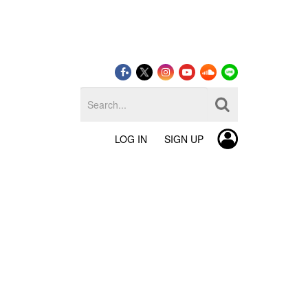
LOG IN
SIGN UP