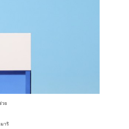
ช่วย
มาริ