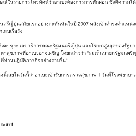
าษณ์ในรายการโทรทัศน์ว่าอาเบะต้องการการพักผ่อน ซึ่งตีความได้
รีญี่ปุ่นสมัยแรกอย่างกะทันหันในปี 2007 หลังเข้าดำรงตำแหน่งเ
เสบเรื้อรัง
ยชิฮิเดะ ซูงะ เลขาธิการคณะรัฐมนตรีญี่ปุ่น และโฆษกสูงสุดของรัฐบ
หาสุขภาพที่อาเบะอาจเผชิญ โดยกล่าวว่า “ผมเห็นนายกรัฐมนตรีทุ
่ท่านปฏิบัติภารกิจอย่างราบรื่น”
รื่องนี้เลยในวันนี้ว่าอาเบะเข้ารับการตรวจสุขภาพ 1 วันที่โรงพยาบา
ระจำปี