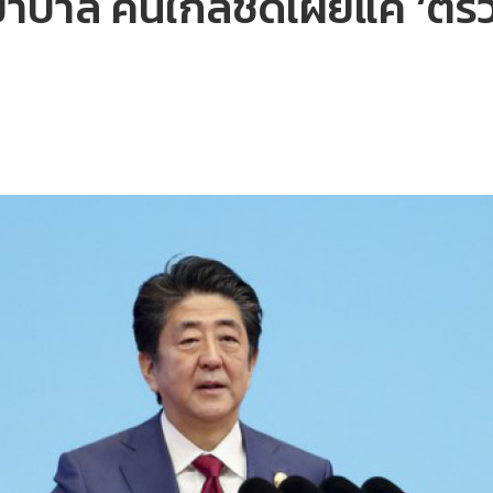
พยาบาล คนใกล้ชิดเผยแค่ ‘ต