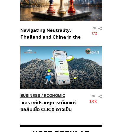
Navigating Neutrality:
172
Thailand and China in the
Age of a New Global
Order
BUSINESS
/
ECONOMIC
2.6K
วิเคราะห์ปรากฏการณ์คนแห่
ขอสินเชื่อ CLICX อาจเป็น
เพียงยอดภูเขาน้ำแข็ง ของ
ปัญหาหนี้ครัวเรือนไทยที่ถูกซุก
ไว้