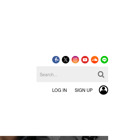
LOG IN
SIGN UP