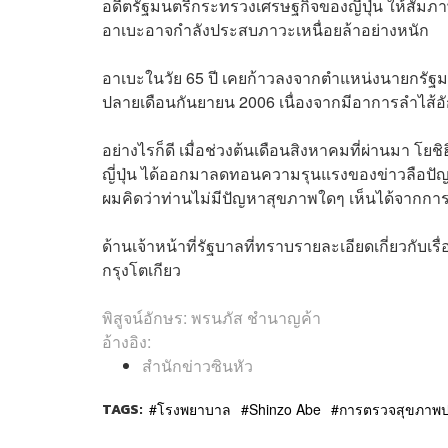
อดีตรัฐมนตรีกระทรวงเศรษฐกิจของญี่ปุ่น ให้สัมภ
อาเบะอาจกำลังประสบภาวะเหนื่อยล้าอย่างหนัก
อาเบะในวัย 65 ปี เคยก้าวลงจากตำแหน่งนายกรัฐมนต
ปลายเดือนกันยายน 2006 เนื่องจากมีอาการลำไส้อัก
อย่างไรก็ดี เมื่อช่วงต้นเดือนสิงหาคมที่ผ่านมา โ
ญี่ปุ่น ได้ออกมาลดทอนความรุนแรงของข่าวลือปัญ
ผมคิดว่าท่านไม่มีปัญหาสุขภาพใดๆ เห็นได้จากการที
ด้านเจ้าหน้าที่รัฐบาลที่ทราบรายละเอียดเกี่ยวกับเ
กรุงโตเกียว
พิสูจน์อักษร: พรนภัส ชำนาญค้า
อ้างอิง:
สำนักข่าวซินหัว
TAGS:
โรงพยาบาล
Shinzo Abe
การตรวจสุขภาพป