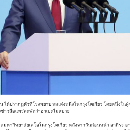
ุ่น ได้ปรากฏตัวที่โรงพยาบาลแห่งหนึ่งในกรุงโตเกียว โดยหนึ่งในผู้
งข่าวลือแพร่สะพัดว่าอาเบะไม่สบาย
ลมหาวิทยาลัยเคโอในกรุงโตเกียว หลังจากวันก่อนหน้า อากิระ อา