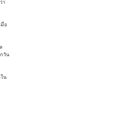
ว่า
มื่อ
าล
กวัน
ลใน