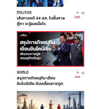
POLITICS
205
เส้นทางคดี 44 สส. ในชั้นศาล
ฎีกา จะรู้ผลเมื่อไร
WORLD
542
สรุปภารกิจอนุทิน เยือน
อินโดนีเซีย ขับเคลื่อนการทูต
เศรษฐกิจเชิงรุก ประกาศหุ้น
ส่วนยุทธศาสตร์ไทย –
อินโดนีเซีย