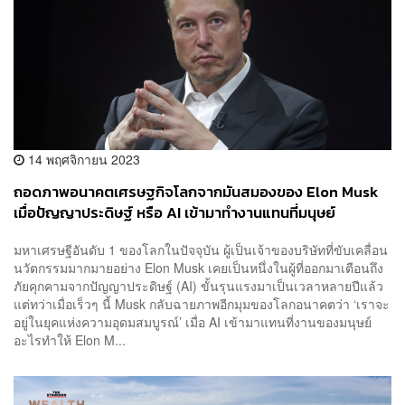
14 พฤศจิกายน 2023
ถอดภาพอนาคตเศรษฐกิจโลกจากมันสมองของ Elon Musk
เมื่อปัญญาประดิษฐ์ หรือ AI เข้ามาทำงานแทนที่มนุษย์
มหาเศรษฐีอันดับ 1 ของโลกในปัจจุบัน ผู้เป็นเจ้าของบริษัทที่ขับเคลื่อน
นวัตกรรมมากมายอย่าง Elon Musk เคยเป็นหนึ่งในผู้ที่ออกมาเตือนถึง
ภัยคุกคามจากปัญญาประดิษฐ์ (AI) ขั้นรุนแรงมาเป็นเวลาหลายปีแล้ว
แต่ทว่าเมื่อเร็วๆ นี้ Musk กลับฉายภาพอีกมุมของโลกอนาคตว่า ‘เราจะ
อยู่ในยุคแห่งความอุดมสมบูรณ์’ เมื่อ AI เข้ามาแทนที่งานของมนุษย์
อะไรทำให้ Elon M...