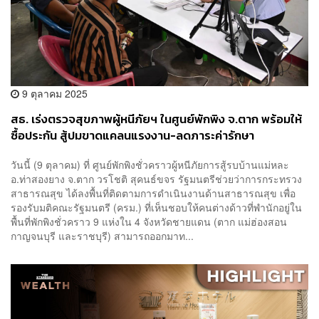
9 ตุลาคม 2025
สธ. เร่งตรวจสุขภาพผู้หนีภัยฯ ในศูนย์พักพิง จ.ตาก พร้อมให้
ซื้อประกัน สู้ปมขาดแคลนแรงงาน-ลดภาระค่ารักษา
วันนี้ (9 ตุลาคม) ที่ ศูนย์พักพิงชั่วคราวผู้หนีภัยการสู้รบบ้านแม่หละ
อ.ท่าสองยาง จ.ตาก วรโชติ สุคนธ์ขจร รัฐมนตรีช่วยว่าการกระทรวง
สาธารณสุข ได้ลงพื้นที่ติดตามการดำเนินงานด้านสาธารณสุข เพื่อ
รองรับมติคณะรัฐมนตรี (ครม.) ที่เห็นชอบให้คนต่างด้าวที่พำนักอยู่ใน
พื้นที่พักพิงชั่วคราว 9 แห่งใน 4 จังหวัดชายแดน (ตาก แม่ฮ่องสอน
กาญจนบุรี และราชบุรี) สามารถออกมาท...