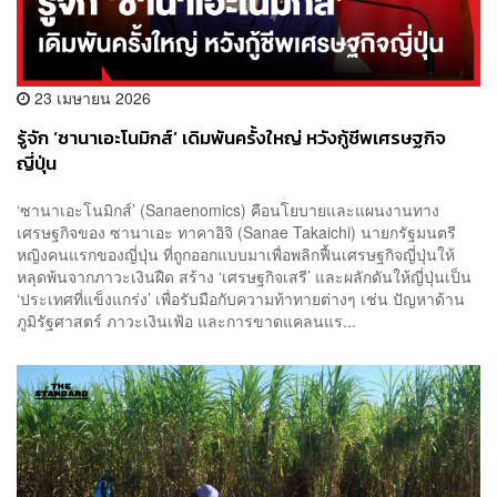
23 เมษายน 2026
รู้จัก ‘ซานาเอะโนมิกส์’ เดิมพันครั้งใหญ่ หวังกู้ชีพเศรษฐกิจ
ญี่ปุ่น
‘ซานาเอะโนมิกส์’ (Sanaenomics) คือนโยบายและแผนงานทาง
เศรษฐกิจของ ซานาเอะ ทาคาอิจิ (Sanae Takaichi) นายกรัฐมนตรี
หญิงคนแรกของญี่ปุ่น ที่ถูกออกแบบมาเพื่อพลิกฟื้นเศรษฐกิจญี่ปุ่นให้
หลุดพ้นจากภาวะเงินฝืด สร้าง ‘เศรษฐกิจเสรี’ และผลักดันให้ญี่ปุ่นเป็น
‘ประเทศที่แข็งแกร่ง’ เพื่อรับมือกับความท้าทายต่างๆ เช่น ปัญหาด้าน
ภูมิรัฐศาสตร์ ภาวะเงินเฟ้อ และการขาดแคลนแร...