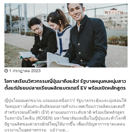
1 กรกฎาคม 2023
โอกาสเรียนวิศวกรรมญี่ปุ่นมาถึงแล้ว! รัฐบาลหนุนคนหนุ่มสาว
ตั้งแต่มัธยมปลายเรียนผลิตแบตเตอรี่ EV พร้อมเปิดหลักสูตร
สถาบันโคเซ็นทั่วโลก
ญี่ปุ่นไม่ยอมตกขบวน แถมมองเหนือกว่า! รัฐบาลกระตุ้นและมุ่งสอนให้
วัยหนุ่มสาวตั้งแต่ระดับมัธยมปลายทั่วประเทศเรียนการผลิตแบตเตอรี่
สำหรับรถยนต์ไฟฟ้า (EV) ตามแผนการระดับชาติ พร้อมเปิดหลักสูตร
ในสถาบันโคเซ็น (KOSEN) มหาวิทยาลัยแห่งอื่นในญี่ปุ่นและทั่วโลกที่
มีฐานผลิตของค่ายรถยักษ์ใหญ่ให้มากขึ้น เพื่อแก้ปัญหาการขาดแคลน
แรงงานในอุตสาหกรรม แม้ว่าแต...