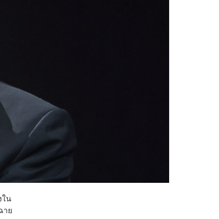
่งใน
บฉาย