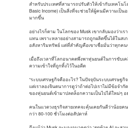
สำหรับประเทศที่สามารถปรับตัวให้เข้ากับเทคโนโลยี
Basic Income) เป็นสิ่งที่จะช่วยให้ผู้คนมีความเป
มากขึ้น
อย่างไรก็ตาม ในโลกของ Musk เขากลับมองว่าเราจะ
แทน เพราะหลายอย่างสามารถถูกผลิตขึ้นได้ในสเ
อสังหาริมทรัพย์ แต่ที่สำคัญคือเขาเชื่อมั่นว่าทุก
เมื่อถึงเวลาที่โลกอนาคตพึ่งพาหุ่นยนต์ในการขับเค
ความเข้าใจที่ถูกทิ้งไว้ในอดีต
“ระบบเศรษฐกิจคืออะไร? ในปัจจุบันระบบเศรษฐก
แต่เราลองจินตนาการดูว่าถ้าต่อไปเราไม่มีข้อจำก
ของหุ่นยนต์เข้ามาปลดล็อกความเป็นไปได้ใหม่ๆ อย่
คนในแวดวงธุรกิจสายเทคจะคุ้นเคยกันดีว่าน้อยคนท
กว่า 80-100 ชั่วโมงต่อสัปดาห์
ถึงแม้ว่า Musk จะมองอนาคตว่า ‘สุดท้าย AI จะสา