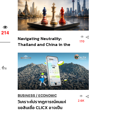
อินโดนีเซีย
214
Navigating Neutrality:
170
Thailand and China in the
Age of a New Global
Order
ชื่น
BUSINESS
/
ECONOMIC
2.6K
วิเคราะห์ปรากฏการณ์คนแห่
ขอสินเชื่อ CLICX อาจเป็น
เพียงยอดภูเขาน้ำแข็ง ของ