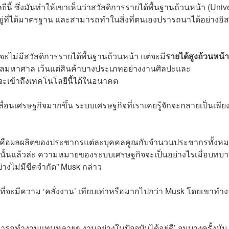
นี้ ซึ่งมันทำให้เขาเห็นว่าสวัสดิการรายได้พื้นฐานถ้วนหน้า (Univ
็นอยู่ที่ได้มาตรฐาน และสามารถทำในสิ่งที่ตนเองปรารถนาได้อย่างอิ
ไม่มีสวัสดิการรายได้พื้นฐานถ้วนหน้า แต่จะมี
รายได้สูงถ้วนหน้า
กลมหาศาล เว้นแต่สินค้าบางประเภทอย่างงานศิลปะและ
คนจะเข้าถึงเทคโนโลยีนี้ได้ในอนาคต
ลื่อนเศรษฐกิจมากขึ้น ระบบเศรษฐกิจที่เราเคยรู้จักจะกลายเป็นเพีย
ิจคือผลผลิตของประชากรแต่ละบุคคลคูณกับจำนวนประชากรทั้งห
ัดนั้นแล้วล่ะ ความหมายของระบบเศรษฐกิจจะเป็นอย่างไรเมื่อบทบ
างไม่มีขีดจำกัด” Musk กล่าว
ี่จะมีความ ‘คลั่งงาน’ เทียบเท่าหรือมากไปกว่า Musk โดยเขาทำ
มารถทำงานแทนหลายๆ งานอย่างในปัจจุบันได้อยู่ดี’ จนบางครั้งมัน