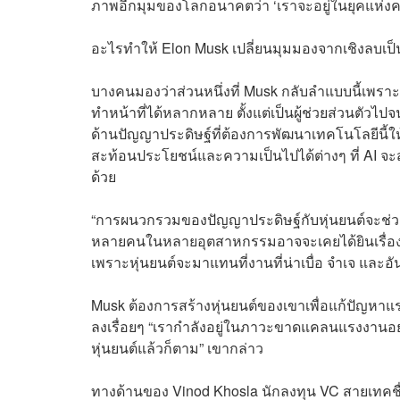
ภาพอีกมุมของโลกอนาคตว่า ‘เราจะอยู่ในยุคแห่งคว
อะไรทำให้ Elon Musk เปลี่ยนมุมมองจากเชิงลบเป็
บางคนมองว่าส่วนหนึ่งที่ Musk กลับลำแบบนี้เพราะบ
ทำหน้าที่ได้หลากหลาย ตั้งแต่เป็นผู้ช่วยส่วนตัวไปจ
ด้านปัญญาประดิษฐ์ที่ต้องการพัฒนาเทคโนโลยีนี้ใ
สะท้อนประโยชน์และความเป็นไปได้ต่างๆ ที่ AI จะสร
ด้วย
“การผนวกรวมของปัญญาประดิษฐ์กับหุ่นยนต์จะช่
หลายคนในหลายอุตสาหกรรมอาจจะเคยได้ยินเรื่องการ
เพราะหุ่นยนต์จะมาแทนที่งานที่น่าเบื่อ จำเจ และอ
Musk ต้องการสร้างหุ่นยนต์ของเขาเพื่อแก้ปัญหา
ลงเรื่อยๆ “เรากำลังอยู่ในภาวะขาดแคลนแรงงานอย่
หุ่นยนต์แล้วก็ตาม” เขากล่าว
ทางด้านของ Vinod Khosla นักลงทุน VC สายเทคชื่อด