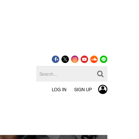
LOG IN
SIGN UP