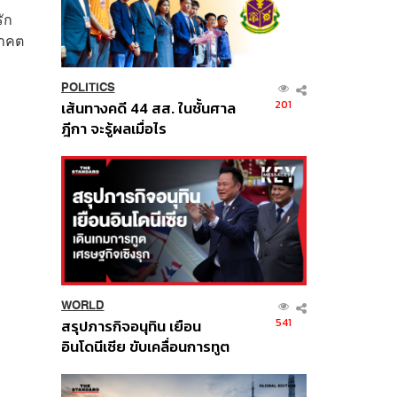
ัก
นาคต
POLITICS
201
เส้นทางคดี 44 สส. ในชั้นศาล
ฎีกา จะรู้ผลเมื่อไร
WORLD
541
สรุปภารกิจอนุทิน เยือน
อินโดนีเซีย ขับเคลื่อนการทูต
เศรษฐกิจเชิงรุก ประกาศหุ้น
ส่วนยุทธศาสตร์ไทย –