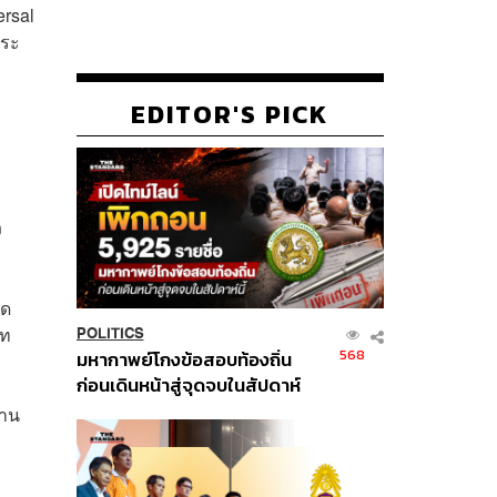
ersal
สระ
EDITOR'S PICK
ง
มด
าท
POLITICS
568
มหากาพย์โกงข้อสอบท้องถิ่น
ก่อนเดินหน้าสู่จุดจบในสัปดาห์
นี้
งาน