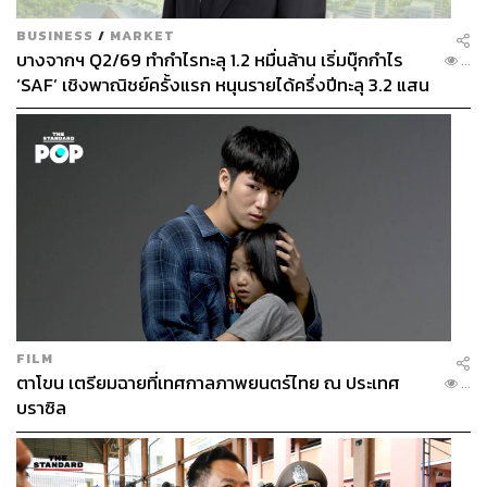
BUSINESS
/
MARKET
บางจากฯ Q2/69 ทำกำไรทะลุ 1.2 หมื่นล้าน เริ่มบุ๊กกำไร
...
‘SAF’ เชิงพาณิชย์ครั้งแรก หนุนรายได้ครึ่งปีทะลุ 3.2 แสน
ล้าน
FILM
ตาโขน เตรียมฉายที่เทศกาลภาพยนตร์ไทย ณ ประเทศ
...
บราซิล