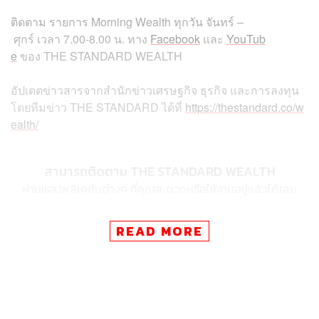
ติดตาม
รายการ
Morning Wealth
ทุกวัน
จันทร์
–
ศุกร์
เวลา
7.00-8.00
น
.
ทาง
Facebook
และ
YouTub
e
ของ
THE STANDARD WEALTH
อัปเดตข่าวสารจากสำนักข่าวเศรษฐกิจ ธุรกิจ และการลงทุน
โดยทีมข่าว
THE STANDARD
ได้ที่
https://thestandard.co/w
ealth/
สามารถติดตาม THE STANDARD WEALTH
ผ่านแอปพลิเคชันต่างๆ ที่คุณสะดวกหรือใช้งานอยู่แล้วได้เลย
READ MORE
TAGS:
Morning Wealth
Japan
โรงแรม
THE STANDARD Wealth
Gen Z
การขาดแคลนแรงงาน