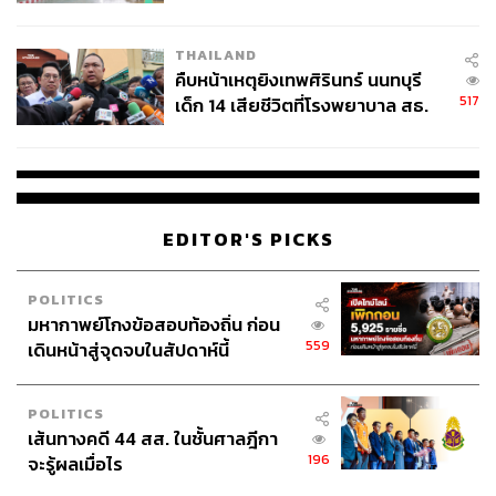
สอบปมขโมยปืนปู่ก่อเหตุ
THAILAND
คืบหน้าเหตุยิงเทพศิรินทร์ นนทบุรี
517
เด็ก 14 เสียชีวิตที่โรงพยาบาล สธ.
ยืนยันครูเสียชีวิต 5 ราย เจ็บ 22
ราย
EDITOR'S PICKS
POLITICS
มหากาพย์โกงข้อสอบท้องถิ่น ก่อน
559
เดินหน้าสู่จุดจบในสัปดาห์นี้
POLITICS
เส้นทางคดี 44 สส. ในชั้นศาลฎีกา
196
จะรู้ผลเมื่อไร