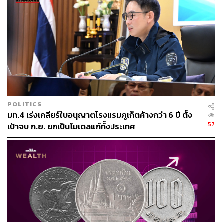
POLITICS
มท.4 เร่งเคลียร์ใบอนุญาตโรงแรมภูเก็ตค้างกว่า 6 ปี ตั้ง
57
เป้าจบ ก.ย. ยกเป็นโมเดลแก้ทั้งประเทศ