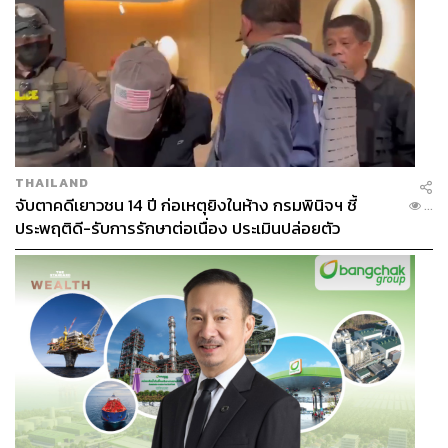
THAILAND
จับตาคดีเยาวชน 14 ปี ก่อเหตุยิงในห้าง กรมพินิจฯ ชี้
...
ประพฤติดี-รับการรักษาต่อเนื่อง ประเมินปล่อยตัว