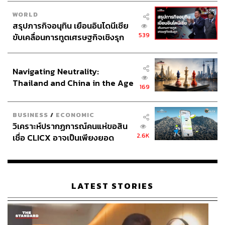
WORLD
สรุปภารกิจอนุทิน เยือนอินโดนีเซีย
539
ขับเคลื่อนการทูตเศรษฐกิจเชิงรุก
ประกาศหุ้นส่วนยุทธศาสตร์ไทย –
อินโดนีเซีย
Navigating Neutrality:
Thailand and China in the Age
169
of a New Global Order
BUSINESS
/
ECONOMIC
วิเคราะห์ปรากฏการณ์คนแห่ขอสิน
2.6K
เชื่อ CLICX อาจเป็นเพียงยอด
ภูเขาน้ำแข็ง ของปัญหาหนี้ครัว
เรือนไทยที่ถูกซุกไว้
LATEST STORIES