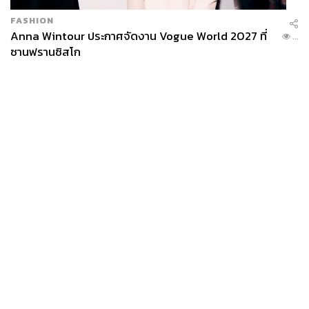
FASHION
Anna Wintour ประกาศจัดงาน Vogue World 2027 ที่
...
ซานฟรานซิสโก
News
Wealth
Pop
Podcast
Video
Now
Opinion
Careers
Events
Privacy
About
Contact
Policy
FOR
ADVERTISING
MEMBERSHIP