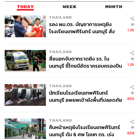
TODAY
WEEK
MONTH
THAILAND
รอง ผบ.ตร. บัญชาการเหตุยิง
1.3K
โรงเรียนเทพศิรินทร์ นนทบุรี สั่ง
ค้นหา 2 รอบยืนยันไร้คนติดค้าง พบ
ศพปู่-ย่าที่บ้านพักผู้ก่อเหตุ
THAILAND
สื่อนอกจับตากราดยิง รร. ใน
1.2K
นนทบุรี ชี้ไทยมีอัตราครอบครองปืน
สูงในระดับต้นของภูมิภาค
THAILAND
นักเรียนโรงเรียนเทพศิรินทร์
805
นนทบุรี อพยพเข้ายังพื้นที่ปลอดภัย
ชั่วคราว หลังเหตุใช้อาวุธปืนภายใน
โรงเรียนคลี่คลาย
THAILAND
คืบหน้าเหตุยิงโรงเรียนเทพศิรินทร์
659
นนทบุรี ดับ 6 ศพ โฆษก ตร. เร่ง