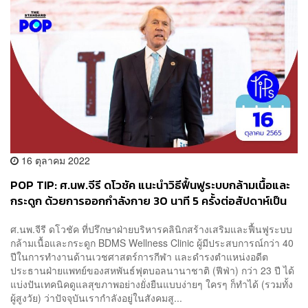
16 ตุลาคม 2022
POP TIP: ศ.นพ.จีรี ดโวชัค แนะนำวิธีฟื้นฟูระบบกล้ามเนื้อและ
กระดูก ด้วยการออกกำลังกาย 30 นาที 5 ครั้งต่อสัปดาห์เป็น
ประจำ
ศ.นพ.จีรี ดโวชัค ที่ปรึกษาฝ่ายบริหารคลินิกสร้างเสริมและฟื้นฟูระบบ
กล้ามเนื้อและกระดูก BDMS Wellness Clinic ผู้มีประสบการณ์กว่า 40
ปีในการทำงานด้านเวชศาสตร์การกีฬา และดำรงตำแหน่งอดีต
ประธานฝ่ายแพทย์ของสหพันธ์ฟุตบอลนานาชาติ (ฟีฟ่า) กว่า 23 ปี ได้
แบ่งปันเทคนิคดูแลสุขภาพอย่างยั่งยืนแบบง่ายๆ ใครๆ ก็ทำได้ (รวมทั้ง
ผู้สูงวัย) ว่าปัจจุบันเรากำลังอยู่ในสังคมสู...