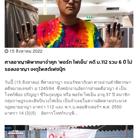
15 สิงหาคม 2022
ศาลอาญาพิพากษาจำคุก ‘พอร์ท ไฟเย็น’ คดี ม.112 รวม 6 ปี ไม่
รอลงอาญา เหตุโพสต์เฟซบุ๊ก
วันนี้ (15 สิงหาคม) ที่ศาลอาญา ถนนรัชดาภิเษก ศาลอ่านคำพิพากษา
คดีหมายเลขดำ อ.1245/64 ซึ่งพนักงานอัยการฝ่ายคดีอาญา 4 เป็น
โจทก์ฟ้อง ปริญญา ชีวินกุลปฐม หรือ พอร์ท ไฟเย็น อายุ 37 ปี สมาชิก
กลุ่มราษฎรและศิลปินวงไฟเย็น เป็นจำเลยในความผิดตามประมวล
กฎหมายอาญา มาตรา 112 และ พ.ร.บ.คอมพิวเตอร์ฯ พ.ศ. 2550
มาตรา 14 (3)(5) อัยการโจทก์ระบุฟ้...