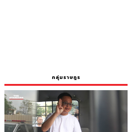
กลุ่มราษฎร