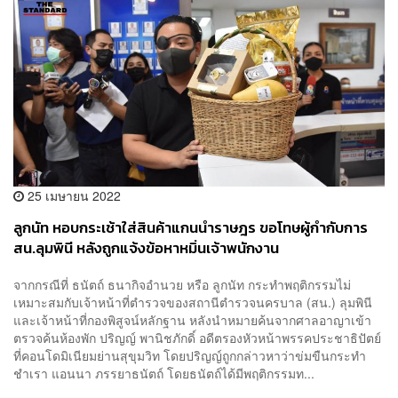
25 เมษายน 2022
ลูกนัท หอบกระเช้าใส่สินค้าแกนนำราษฎร ขอโทษผู้กำกับการ
สน.ลุมพินี หลังถูกแจ้งข้อหาหมิ่นเจ้าพนักงาน
จากกรณีที่ ธนัตถ์ ธนากิจอำนวย หรือ ลูกนัท กระทำพฤติกรรมไม่
เหมาะสมกับเจ้าหน้าที่ตำรวจของสถานีตำรวจนครบาล (สน.) ลุมพินี
และเจ้าหน้าที่กองพิสูจน์หลักฐาน หลังนำหมายค้นจากศาลอาญาเข้า
ตรวจค้นห้องพัก ปริญญ์ พานิชภักดิ์ อดีตรองหัวหน้าพรรคประชาธิปัตย์
ที่คอนโดมิเนียมย่านสุขุมวิท โดยปริญญ์ถูกกล่าวหาว่าข่มขืนกระทำ
ชำเรา แอนนา ภรรยาธนัตถ์ โดยธนัตถ์ได้มีพฤติกรรมท...