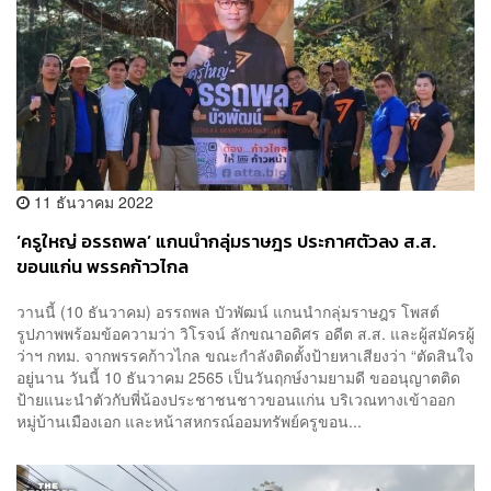
11 ธันวาคม 2022
‘ครูใหญ่ อรรถพล’ แกนนำกลุ่มราษฎร ประกาศตัวลง ส.ส.
ขอนแก่น พรรคก้าวไกล
วานนี้ (10 ธันวาคม) อรรถพล บัวพัฒน์ แกนนำกลุ่มราษฎร โพสต์
รูปภาพพร้อมข้อความว่า วิโรจน์ ลักขณาอดิศร อดีต ส.ส. และผู้สมัครผู้
ว่าฯ กทม. จากพรรคก้าวไกล ขณะกำลังติดตั้งป้ายหาเสียงว่า “ตัดสินใจ
อยู่นาน วันนี้ 10 ธันวาคม 2565 เป็นวันฤกษ์งามยามดี ขออนุญาตติด
ป้ายแนะนำตัวกับพี่น้องประชาชนชาวขอนแก่น บริเวณทางเข้าออก
หมู่บ้านเมืองเอก และหน้าสหกรณ์ออมทรัพย์ครูขอน...