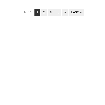
1 of 4
1
2
3
...
»
LAST »