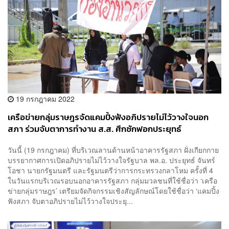
19 กรกฎาคม 2022
เครือข่ายกลุ่มราษฎรจัดแคมปิ้งฟังอภิปรายไม่ไว้วางใจนอก
สภา ร่วมจับตาการทำงาน ส.ส. ศึกซักฟอกประยุทธ์
วันนี้ (19 กรกฎาคม) ที่บริเวณลานด้านหน้าอาคารรัฐสภา ฝั่งเกียกกาย
บรรยากาศการเปิดอภิปรายไม่ไว้วางใจรัฐบาล พล.อ. ประยุทธ์ จันทร์
โอชา นายกรัฐมนตรี และรัฐมนตรีว่าการกระทรวงกลาโหม ครั้งที่ 4
ในวันแรกบริเวณรอบนอกอาคารรัฐสภา กลุ่มมวลชนที่ใช้ชื่อว่า ‘เครือ
ข่ายกลุ่มราษฎร’ เตรียมจัดกิจกรรมเชิงสัญลักษณ์โดยใช้ชื่อว่า ‘แคมปิ้ง
ฟังสภา จับตาอภิปรายไม่ไว้วางใจประยุ...