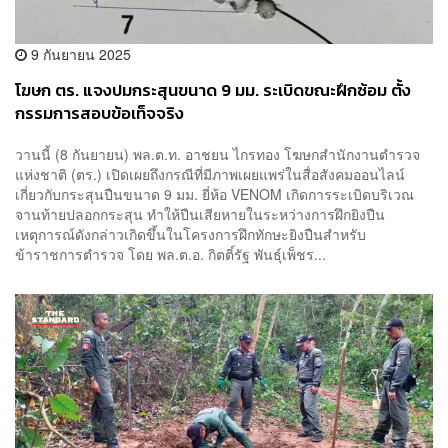
9 กันยายน 2025
โฆษก ตร. แจงปมกระสุนขนาด 9 มม. ระเบิดขณะฝึกซ้อม ตั้ง
กรรมการสอบข้อเท็จจริง
วานนี้ (8 กันยายน) พล.ต.ท. อาชยน ไกรทอง โฆษกสำนักงานตำรวจ
แห่งชาติ (ตร.) เปิดเผยถึงกรณีที่มีภาพเผยแพร่ในสื่อสังคมออนไลน์
เกี่ยวกับกระสุนปืนขนาด 9 มม. ยี่ห้อ VENOM เกิดการระเบิดบริเวณ
จานท้ายปลอกกระสุน ทำให้ปืนเสียหายในระหว่างการฝึกยิงปืน
เหตุการณ์ดังกล่าวเกิดขึ้นในโครงการฝึกทักษะยิงปืนสำหรับ
ข้าราชการตำรวจ โดย พล.ต.อ. กิตติ์รัฐ พันธุ์เพ็ชร...