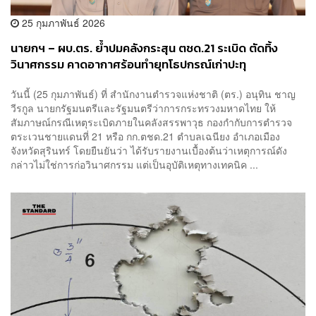
25 กุมภาพันธ์ 2026
นายกฯ – ผบ.ตร. ย้ำปมคลังกระสุน ตชด.21 ระเบิด ตัดทิ้ง
วินาศกรรม คาดอากาศร้อนทำยุทโธปกรณ์เก่าปะทุ
วันนี้ (25 กุมภาพันธ์) ที่ สำนักงานตำรวจแห่งชาติ (ตร.) อนุทิน ชาญ
วีรกูล นายกรัฐมนตรีและรัฐมนตรีว่าการกระทรวงมหาดไทย ให้
สัมภาษณ์กรณีเหตุระเบิดภายในคลังสรรพาวุธ กองกำกับการตำรวจ
ตระเวนชายแดนที่ 21 หรือ กก.ตชด.21 ตำบลเฉนียง อำเภอเมือง
จังหวัดสุรินทร์ โดยยืนยันว่า ได้รับรายงานเบื้องต้นว่าเหตุการณ์ดัง
กล่าวไม่ใช่การก่อวินาศกรรม แต่เป็นอุบัติเหตุทางเทคนิค ...