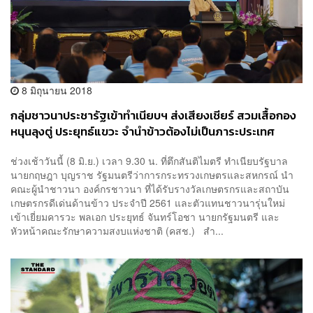
8 มิถุนายน 2018
กลุ่มชาวนาประชารัฐเข้าทำเนียบฯ ส่งเสียงเชียร์ สวมเสื้อกอง
หนุนลุงตู่ ประยุทธ์แขวะ จำนำข้าวต้องไม่เป็นภาระประเทศ
ช่วงเช้าวันนี้ (8 มิ.ย.) เวลา 9.30 น. ที่ตึกสันติไมตรี ทำเนียบรัฐบาล
นายกฤษฎา บุญราช รัฐมนตรีว่าการกระทรวงเกษตรและสหกรณ์ นำ
คณะผู้นำชาวนา องค์กรชาวนา ที่ได้รับรางวัลเกษตรกรและสถาบัน
เกษตรกรดีเด่นด้านข้าว ประจำปี 2561 และตัวแทนชาวนารุ่นใหม่
เข้าเยี่ยมคารวะ พลเอก ประยุทธ์ จันทร์โอชา นายกรัฐมนตรี และ
หัวหน้าคณะรักษาความสงบแห่งชาติ (คสช.) สำ...