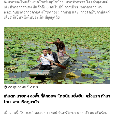
จังหวัดของไทยเป็นเขตโรคพิษสุนัขบ้าระบาดชั่วคราว โดยล่าสุดพบผู้
เสียชีวิตจากสาเหตุนี้แล้วถึง 6 คนในปีนี้ การเฝ้าระวังดังกล่าว มา
พร้อมกับมาตรการควบคุมโรคต่างๆ มากมาย และ ‘การจัดเก็บภาษีสัตว์
เลี้ยง’ ก็เป็นหนึ่งในประเด็นที่ถูกพูดถึงเ...
22 กุมภาพันธ์ 2018
เก็บตก นายกฯ ลงพื้นที่คิกออฟ ‘ไทยนิยมยั่งยืน’ ครั้งแรก ทำนา
โยน-พายเรือดูนาบัว
เมื่อวานนี้ (21 ก.พ.) พล.อ. ประยุทธ์ จันทร์โอชา นายกรัฐมนตรีพร้อม