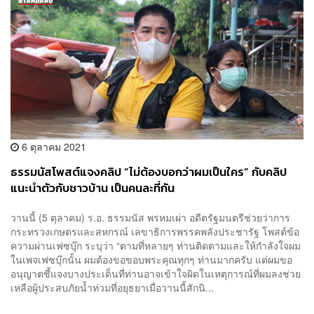
6 ตุลาคม 2021
ธรรมนัสโพสต์แจงคลิป “ไม่ต้องบอกว่าผมเป็นใคร” กับคลิป
แนะนำตัวกับชาวบ้าน เป็นคนละที่กัน
วานนี้ (5 ตุลาคม) ร.อ. ธรรมนัส พรหมเผ่า อดีตรัฐมนตรีช่วยว่าการ
กระทรวงเกษตรและสหกรณ์​ เลขาธิการพรรคพลังประชารัฐ โพสต์ข้อ
ความผ่านเฟซบุ๊ก ระบุว่า “ตามที่หลายๆ ท่านติดตามและให้กำลังใจผม
ในเพจเฟซบุ๊กนั้น ผมต้องขอขอบพระคุณทุกๆ ท่านมากครับ แต่ผมขอ
อนุญาตชี้แจงบางประเด็นที่ท่านอาจเข้าใจผิดในเหตุการณ์ที่ผมลงช่วย
เหลือผู้ประสบภัยน้ำท่วมที่อยุธยาเมื่อวานนี้สักนิ...