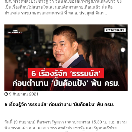
ส.ส. พรรคพลังประชารัฐ ว่า วันนี้ตนขอใช้เวทีรัฐสภาแถลงข่าว ซึ่ง
เป็นเรื่องที่ตนไม่สบายใจและนอนคิดมาหลายเดือนแล้ว นั่นคือ
ตำแหน่ง รมช.เกษตรและสหกรณ์ ที่ พล.อ. ประยุทธ์ จันท...
9 กันยายน 2021
6 เรื่องรู้จัก ‘ธรรมนัส’ ก่อนตำนาน ‘มันคือแป้ง’ พ้น ครม.
วันนี้ (9 กันยายน) ที่อาคารรัฐสภา เวลาประมาณ 15.30 น. ร.อ. ธรรม
นัส พรหมเผ่า ส.ส. พะเยา พรรคพลังประชารัฐ และรัฐมนตรีช่วย