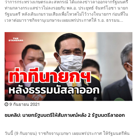
ว่าการกระทรวงเกษตรและสหกรณ์ ได้แถลงข่าวลาออกจากรัฐมนตรี
ท่ามกลางกระแสข่าวไม่ลงรอยกับ พล.อ. ประยุทธ์ จันทร์โอชา นายก
รัฐมนตรี หลังเดินเกมรวมเสียงเพื่อโหวตไม่ไว้วางใจนายกฯ ก่อนที่ใน
เวลาต่อมาราชกิจจานุเบกษาจะเผยแพร่ประกาศให้ ร.อ. ธรรมน...
9 กันยายน 2021
ชมคลิป: นายกรัฐมนตรีให้สัมภาษณ์หลัง 2 รัฐมนตรีลาออก
วันนี้ (9 กันยายน) ราชกิจจานุเบกษา เผยแพร่ประกาศ ให้รัฐมนตรีพ้น