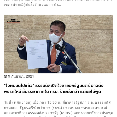
เขต เพราะมีผู้สนใจจำนวนมาก ส่ว...
9 กันยายน 2021
“ใจผมมันไปแล้ว” ธรรมนัสเปิดใจลาออกรัฐมนตรี อาจตั้ง
พรรคใหม่ ชี้บรรยากาศใน ครม. ร้ายยิ่งกว่า แต่ขอไม่พูด
วันนี้ (9 กันยายน) เมื่อเวลา 15.30 น. ที่อาคารรัฐสภา ร.อ. ธรรรมนัส
พรหมเผ่า รัฐมนตรีช่วยว่าการ (รมช.) กระทรวงเกษตรและสหกรณ์
และเลขาธิการพรรคพลังประชารัฐ (พปชร.) แถลงภายหลังการประชุม