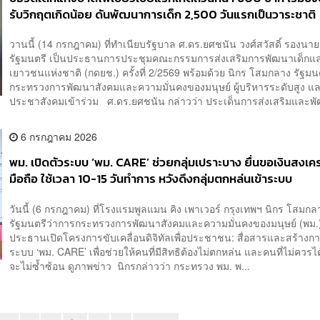
รับวิกฤตเกิดน้อย ดันพัฒนาการเด็ก 2,500 วันแรกเป็นวาระชาติ
วานนี้ (14 กรกฎาคม) ที่ทำเนียบรัฐบาล ศ.ดร.ยศชนัน วงศ์สวัสดิ์ รองนา
รัฐมนตรี เป็นประธานการประชุมคณะกรรมการส่งเสริมการพัฒนาเด็กแ
เยาวชนแห่งชาติ (กดยช.) ครั้งที่ 2/2569 พร้อมด้วย นิกร โสมกลาง รัฐมน
กระทรวงการพัฒนาสังคมและความมั่นคงของมนุษย์ ผู้บริหารระดับสูง 
ประชาสังคมเข้าร่วม ศ.ดร.ยศชนัน กล่าวว่า ประเด็นการส่งเสริมและพั
6 กรกฎาคม 2026
พม. เปิดตัวระบบ ‘พม. CARE’ ช่วยกลุ่มเปราะบาง ยื่นขอเงินสงเคร
มือถือ ใช้เวลา 10-15 วันทำการ หวังดึงกลุ่มตกหล่นเข้าระบบ
​วันนี้ (6 กรกฎาคม) ที่โรงแรมพูลแมน คิง เพาเวอร์ กรุงเทพฯ นิกร โสมกล
รัฐมนตรีว่าการกระทรวงการพัฒนาสังคมและความมั่นคงของมนุษย์ (พม.)
ประธานเปิดโครงการขับเคลื่อนดิจิทัลเพื่อประชาชน: สื่อสารและสร้างการ
ระบบ ‘พม. CARE’ เพื่อช่วยให้คนที่มีสิทธิต้องไม่ตกหล่น และคนที่ไม่ควรได
จะไม่ซ้ำซ้อน ดูภาพข่าว นิกรกล่าวว่า กระทรวง พม. พ...