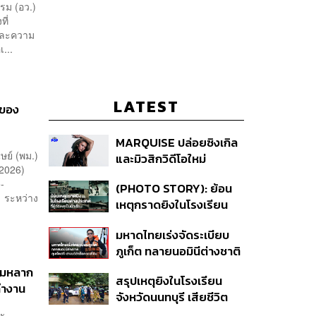
รม (อว.)
ี่
และความ
เ...
LATEST
ดของ
MARQUISE ปล่อยซิงเกิล
ษย์ (พม.)
และมิวสิกวิดีโอใหม่
2026)
IRONIC ที่เสียดสีความ
-
(PHOTO STORY): ย้อน
สัมพันธ์สุด Toxic
’ ระหว่าง
เหตุกราดยิงในโรงเรียน
ต่างประเทศ ที่ผู้ก่อเหตุเป็น
มหาดไทยเร่งจัดระเบียบ
นักเรียน
ภูเก็ต ทลายนอมินีต่างชาติ
คุมเจ็ตสกี สางบริษัทฮุบ
วามหลาก
สรุปเหตุยิงในโรงเรียน
ที่ดิน เคลียร์ใบอนุญาต
ทำงาน
จังหวัดนนทบุรี เสียชีวิต
โรงแรมค้าง 7 ปี
รวม 8 ราย โฆษก ตร. เผย