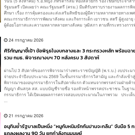
วันนี้ (5 สิงหาคม) ร.อ.หญิง ภัทร์ดารัสมิ์ ทองสลวยกร รองโฆษกประจำส
รัฐมนตรี เปิดเผยว่า คณะรัฐมนตรี (ครม.) มีมติรับทราบรายงานผลการพ
ศึกษา เรื่อง การคุ้มครองและส่งเสริมสิทธิของผู้มีความหลากหลายทางเพ
คณะกรรมาธิการการพัฒนาสังคม และกิจการเด็ก เยาวชน สตรี ผู้สูงอายุ
ผู้ด้อยโอกาสและความหลากหลายทางสังคม วุฒิสภา ตามที่กระทรวงการพ
24 กรกฎาคม 2026
ศิริกัญญาชี้เป้า ข้อพิรุธในงบกลางและ 3 กระทรวงหลัก พร้อมฉ
รวม กมธ. พิจารณางบฯ 70 หลังครบ 3 สัปดาห์
ผ่านไป 3 สัปดาห์ของการพิจารณาร่างพระราชบัญญัติ (พ.ร.บ.) งบประ
จ่ายประจำปีงบประมาณ 2569 ในชั้นกรรมาธิการวิสามัญ และกำลังเข้าสู
พิจารณาของอนุกรรมาธิการในสัปดาห์แรก ตัวแทนจากพรรคร่วมฝ่ายค้าน 
กัญญา ตันสกุล สส. แบบบัญชีรายชื่อ รองหัวหน้าพรรคประชาชน ในฐา
กรรมาธิการ ได้เปิดเผยผลการตรวจสอบงบประมาณในภาพรวม ประเด
...
21 กรกฎาคม 2026
อนุทินย้ำรัฐบาลเป็นหนึ่ง “หนูกับหนิมรักกันปานจะกลืน” จับมือ 5
แถลงผลงาน 90 วัน ยกกำลังทุนมนุษย์