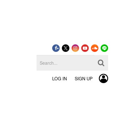
LOG IN
SIGN UP