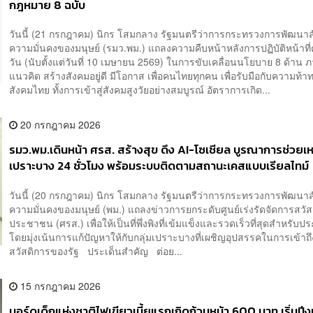
กฎหมาย 8 ฉบับ
วันนี้ (21 กรกฎาคม) นิกร โสมกลาง รัฐมนตรีว่าการกระทรวงการพัฒนา
ความมั่นคงของมนุษย์ (รมว.พม.) แถลงความคืบหน้าหลังการปฏิบัติหน้าที
วัน (นับตั้งแต่วันที่ 10 เมษายน 2569) ในการขับเคลื่อนนโยบาย 8 ด้าน ภ
แนวคิด สร้างสังคมอยู่ดี มีโอกาส เพื่อคนไทยทุกคน เพื่อรับมือกับความท้
สังคมไทย ทั้งการเข้าสู่สังคมสูงวัยอย่างสมบูรณ์ อัตราการเกิด...
20 กรกฎาคม 2026
รมว.พม.เดินหน้า ศรส. สร้างสุข ดึง AI-โซเชียล บูรณาการช่วยเห
เปราะบาง 24 ชั่วโมง พร้อมระบบติดตามสถานะเคสแบบเรียลไทม์
วันนี้ (20 กรกฎาคม) นิกร โสมกลาง รัฐมนตรีว่าการกระทรวงการพัฒนา
ความมั่นคงของมนุษย์ (พม.) แถลงข่าวการยกระดับศูนย์เร่งรัดจัดการสวั
ประชาชน (ศรส.) เพื่อให้เป็นที่พึ่งพิงที่เข้มแข็งและรวดเร็วที่สุดสำหรับ
โดยมุ่งเน้นการแก้ปัญหาให้กับกลุ่มเปราะบางที่เผชิญอุปสรรคในการเข้าถึ
สวัสดิการของรัฐ ประเด็นสำคัญ ต่อย...
15 กรกฎาคม 2026
บอร์ดเด็กแห่งชาติไฟเขียวเบี้ยแรกเกิดถ้วนหน้า 600 บาท เริ่มปี