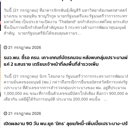
วันนี้ (21 กรกฎาคม) ที่อาคารจักรพันธุ์เพ็ญสิริ มหาวิทยาลัยเกษตรศาสตร
บางเขน นายอนุทิน ชาญวีรกูล นายกรัฐมนตรีและรัฐมนตรีว่าการกระทร
มหาดไทย เป็นประธานเปิดงาน ‘Thailand² ยกกำลังประเทศไทย ยกระดับท
ซึ่งเป็นการผนึกกำลังครั้งสำคัญของ 5 กระทรวงด้านการพัฒนาทุนมนุษย
สำคัญ นายกรัฐมนตรียังได้ขอบคุณความร...
21 กรกฎาคม 2026
รมว.พม. ชี้รอ ครม. เคาะเกณฑ์บัตรคนจน หลังพบกลุ่มเปราะบางผ
แค่ 2 แสนราย เตรียมเจ้าหน้าที่ลงพื้นที่สำรวจเพิ่ม
วันนี้ (21 กรกฎาคม) นิกร โสมกลาง รัฐมนตรีว่าการกระทรวงการพัฒนา
ความมั่นคงของมนุษย์ (พม.) กล่าวถึงกรณีการยื่นขอบัตรสวัสดิการแห่งรัฐ
เปราะบาง ที่ตัวเลขจากการสำรวจกลุ่มเปราะบางของ พม. อยู่ที่ประมาณ
1,000,000 คน ขณะที่การยื่นตัวเลขขอมีบัตรใกล้เคียง คือกว่า 900,000 ค
เดียวกัน แต่มีผู้ได้รับการอนุมัติ ประมาณ 200,000 คนนั้น ...
21 กรกฎาคม 2026
เปิดผลงาน 90 วัน พม.ยุค ‘นิกร’ ลุยแก้หนี้-เพิ่มเบี้ยเปราะบาง-ปร