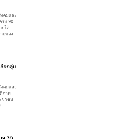
สังคมและ
่ครบ 90
ายใต้
าทายของ
ลือกลุ่ม
สังคมและ
สดิภาพ
ประชาชน
ง
งบฯ 70