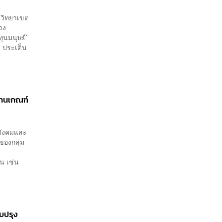
์ วิทยาเขต
วง
ุนมนุษย์’
์ ประเด็น
่านเกณฑ์
สังคมและ
ของกลุ่ม
น เช่น
ับปรุง