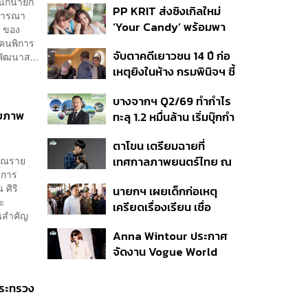
ำนักนายก
PP KRIT ส่งซิงเกิลใหม่
ปมค้นประวัติคดีกราดยิงที่
ิจารณา
‘Your Candy’ พร้อมพา
สหรัฐฯ
ศ ของ
ต้าเหนิง และ ณิชา ร่วมมิว
 คนพิการ
จับตาคดีเยาวชน 14 ปี ก่อ
ัฒนาส...
สิกวิดีโอ
เหตุยิงในห้าง กรมพินิจฯ ชี้
ประพฤติดี-รับการรักษาต่อ
บางจากฯ Q2/69 ทำกำไร
เนื่อง ประเมินปล่อยตัว
ายภาพ
ทะลุ 1.2 หมื่นล้าน เริ่มบุ๊กกำ
ไร ‘SAF’ เชิงพาณิชย์ครั้ง
ตาโขน เตรียมฉายที่
แรก หนุนรายได้ครึ่งปีทะลุ
มาณราย
เทศกาลภาพยนตร์ไทย ณ
3.2 แสนล้าน
่การ
ประเทศบราซิล
ศิริ
นายกฯ เผยเด็กก่อเหตุ
นะ
เครียดเรื่องเรียน เชื่อ
็นสำคัญ
เตรียมการเป็นขั้นตอน ชี้มี
Anna Wintour ประกาศ
กระสุนอีกกว่า 30 นัด หาก
จัดงาน Vogue World
ไม่จบชีวิตตัวเองอาจสูญ
2027 ที่ซานฟรานซิสโก
เสียเพิ่ม
 กระทรวง