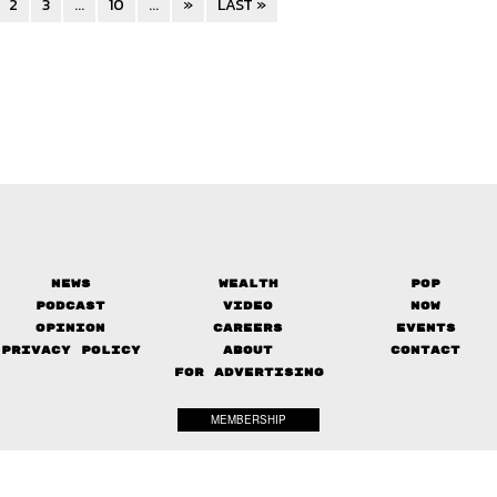
2
3
...
10
...
»
LAST »
News
Wealth
Pop
Podcast
Video
Now
Opinion
Careers
Events
Privacy Policy
About
Contact
FOR ADVERTISING
MEMBERSHIP