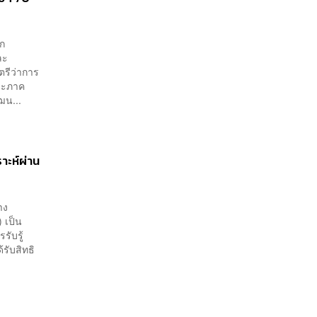
ยก
ละ
ตรีว่าการ
และภาค
ฒน...
าะห์ผ่าน
าง
 เป็น
รับรู้
้รับสิทธิ