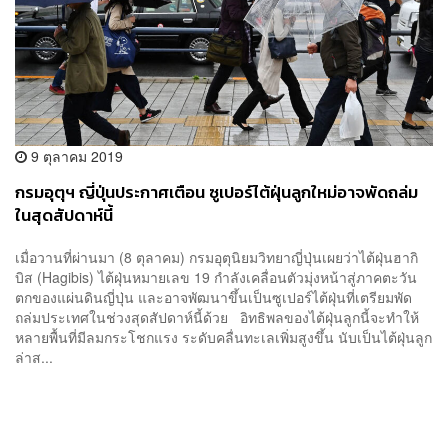
9 ตุลาคม 2019
กรมอุตุฯ ญี่ปุ่นประกาศเตือน ซูเปอร์ไต้ฝุ่นลูกใหม่อาจพัดถล่ม
ในสุดสัปดาห์นี้
เมื่อวานที่ผ่านมา (8 ตุลาคม) กรมอุตุนิยมวิทยาญี่ปุ่นเผยว่าไต้ฝุ่นฮากิ
บิส (Hagibis) ไต้ฝุ่นหมายเลข 19 กำลังเคลื่อนตัวมุ่งหน้าสู่ภาคตะวัน
ตกของแผ่นดินญี่ปุ่น และอาจพัฒนาขึ้นเป็นซูเปอร์ไต้ฝุ่นที่เตรียมพัด
ถล่มประเทศในช่วงสุดสัปดาห์นี้ด้วย อิทธิพลของไต้ฝุ่นลูกนี้จะทำให้
หลายพื้นที่มีลมกระโชกแรง ระดับคลื่นทะเลเพิ่มสูงขึ้น นับเป็นไต้ฝุ่นลูก
ล่าส...