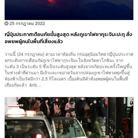
25 กรกฎาคม 2022
ญี่ปุ่นประกาศเตือนภัยขั้นสูงสุด หลังภูเขาไฟซากุระจิมะปะทุ สั่ง
อพยพผู้คนในพื้นที่เสี่ยงแล้ว
วานนี้ (24 กรกฎาคม) ตามเวลาท้องถิ่น กรมอุตุนิยมวิทยาญี่ปุ่นประกาศ
ยกระดับการเตือนภัยภูเขาไฟซากุระจิมะในจังหวัดคาโกชิมะ จาก
ระดับ 3 เป็นระดับ 5 ซึ่งเป็นระดับสูงสุด หลังจากเกิดปะทะครั้งใหญ่ขึ้น
ในช่วงค่ำที่ผ่านมา มีเถ้าและเขม่าควันจากปล่องภูเขาไฟพวยพุ่งขึ้นสู่
ท้องฟ้าเป็นรัศมีกว่า 2.5 กิโลเมตร เบื้องต้นมีคำสั่งอพยพผู้คนในพื้นที่
เสี่ยงภัยแล้ว &nb...