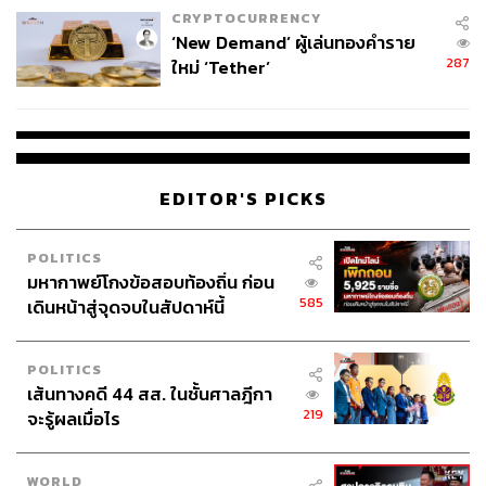
CRYPTOCURRENCY
‘New Demand’ ผู้เล่นทองคำราย
287
ใหม่ ‘Tether’
EDITOR'S PICKS
POLITICS
มหากาพย์โกงข้อสอบท้องถิ่น ก่อน
585
เดินหน้าสู่จุดจบในสัปดาห์นี้
POLITICS
เส้นทางคดี 44 สส. ในชั้นศาลฎีกา
219
จะรู้ผลเมื่อไร
WORLD