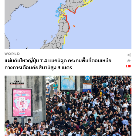
WORLD
แผ่นดินไหวญี่ปุ่น 7.4 แมกนิจูด กระทบพื้นที่ตอนเหนือ
1.1K
ทางการเตือนภัยสึนามิสูง 3 เมตร