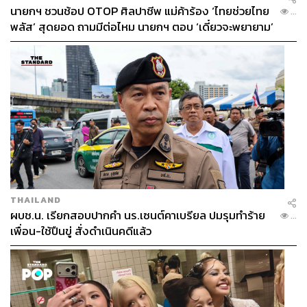
นายกฯ ชวนช้อป OTOP ศิลปาชีพ แม่ค้าร้อง ‘ไทยช่วยไทย
...
พลัส’ สุดยอด ถามมีต่อไหม นายกฯ ตอบ ‘เดี๋ยวจะพยายาม’
THAILAND
ผบช.น. เรียกสอบปากคำ นร.เซนต์คาเบรียล ปมรุมทำร้าย
...
เพื่อน-ใช้ปืนขู่ สั่งดำเนินคดีแล้ว