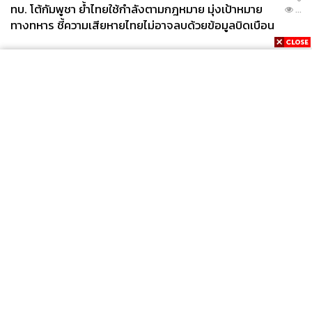
ทบ. โต้กัมพูชา ย้ำไทยใช้กำลังตามกฎหมาย มุ่งเป้าหมาย
...
ทางทหาร ชี้ความเสียหายไทยไม่อาจลบด้วยข้อมูลบิดเบือน
News
Wealth
Pop
Podcast
Video
Now
Opinion
Careers
Events
Privacy
About
Contact
Policy
FOR
ADVERTISING
MEMBERSHIP