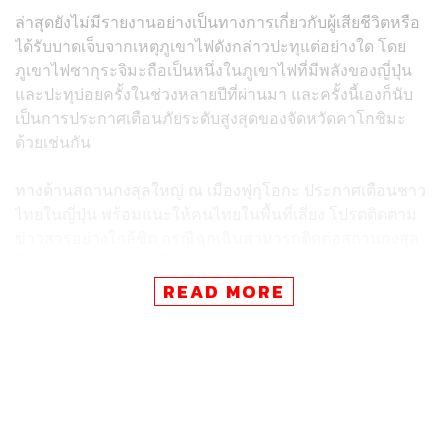
ล่าสุดยังไม่มีรายงานอย่างเป็นทางการเกี่ยวกับผู้เสียชีวิตหรือ
ได้รับบาดเจ็บจากเหตุภูเขาไฟดังกล่าวปะทุแต่อย่างใด โดย
ภูเขาไฟซากุระจิมะถือเป็นหนึ่งในภูเขาไฟที่มีพลังของญี่ปุ่น
และปะทุบ่อยครั้งในช่วงหลายปีที่ผ่านมา และครั้งนี้เองก็นับ
เป็นการประกาศเตือนภัยระดับสูงสุดของจัดหวัดคาโกชิมะ
ด้วยเช่นกัน
ทางด้านสถานกงสุลใหญ่ ณ เมืองฟุกุโอกะ ประกาศเตือนชาว
ไทยในญี่ปุ่น พร้อมแนะให้คนไทยในพื้นที่เสี่ยง โปรดติดตาม
ข่าวสารอย่างใกล้ชิด กรณีฉุกเฉินสามารถติดต่อสถานกงสุล
ใหญ่ได้ทางหมายเลขโทรศัพท์ Hotline 090 2585 3027 และ
090 9572 1515
READ MORE
ภาพ:
Kyodo via REUTERS
อ้างอิง:
https://edition.cnn.com/2022/07/24/asia/japan-sakura
jima-volcano-eruption-intl/index.html