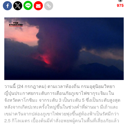
975
วานนี้ (24 กรกฎาคม) ตามเวลาท้องถิ่น กรมอุตุนิยมวิทยา
ญี่ปุ่นประกาศยกระดับการเตือนภัยภูเขาไฟซากุระจิมะใน
จังหวัดคาโกชิมะ จากระดับ 3 เป็นระดับ 5 ซึ่งเป็นระดับสูงสุด
หลังจากเกิดปะทะครั้งใหญ่ขึ้นในช่วงค่ำที่ผ่านมา มีเถ้าและ
เขม่าควันจากปล่องภูเขาไฟพวยพุ่งขึ้นสู่ท้องฟ้าเป็นรัศมีกว่า
2.5 กิโลเมตร เบื้องต้นมีคำสั่งอพยพผู้คนในพื้นที่เสี่ยงภัยแล้ว