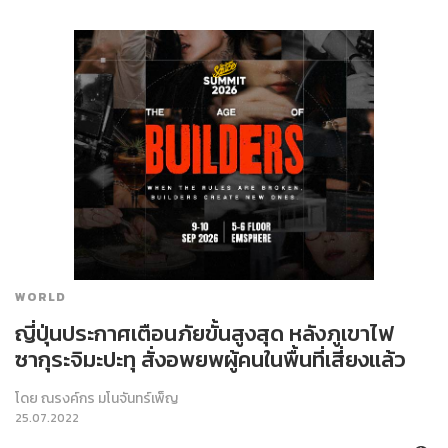
WORLD
ญี่ปุ่นประกาศเตือนภัยขั้นสูงสุด หลังภูเขาไฟ
ซากุระจิมะปะทุ สั่งอพยพผู้คนในพื้นที่เสี่ยงแล้ว
โดย
ณรงค์กร มโนจันทร์เพ็ญ
25.07.2022