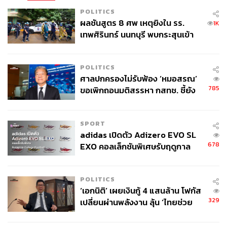
POLITICS
ผลชันสูตร 8 ศพ เหตุยิงใน รร.
1K
เทพศิรินทร์ นนทบุรี พบกระสุนเข้า
จุดสำคัญ ‘ศีรษะ-หน้าอก’ ครูถูกยิง
4 นัด จากระยะไกล
POLITICS
ศาลปกครองไม่รับฟ้อง ‘หมอสรณ’
785
ขอเพิกถอนมติสรรหา กสทช. ชี้ยัง
ไม่ใช่ผู้เดือดร้อนเสียหาย
SPORT
adidas เปิดตัว Adizero EVO SL
678
EXO คอลเล็กชันพิเศษรับฤดูกาล
College Football
POLITICS
‘เอกนิติ’ เผยเงินกู้ 4 แสนล้าน โฟกัส
329
เปลี่ยนผ่านพลังงาน ลุ้น ‘ไทยช่วย
ไทยพลัส’ เฟส 2 รอประเมินความ
เหมาะสม