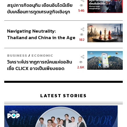
สรุปภารกิจอนุทิน เยือนอินโดนีเซีย
546
ขับเคลื่อนการทูตเศรษฐกิจเชิงรุก
ประกาศหุ้นส่วนยุทธศาสตร์ไทย –
อินโดนีเซีย
Navigating Neutrality:
Thailand and China in the Age
182
of a New Global Order
BUSINESS
/
ECONOMIC
วิเคราะห์ปรากฏการณ์คนแห่ขอสิน
2.6K
เชื่อ CLICX อาจเป็นเพียงยอด
ภูเขาน้ำแข็ง ของปัญหาหนี้ครัว
เรือนไทยที่ถูกซุกไว้
LATEST STORIES