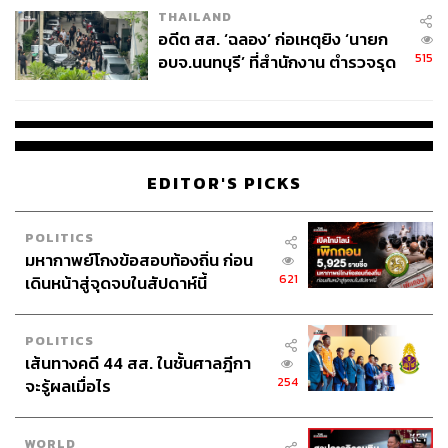
THAILAND
อดีต สส. ‘ฉลอง’ ก่อเหตุยิง ‘นายก
515
อบจ.นนทบุรี’ ที่สำนักงาน ตำรวจรุด
ลงพื้นที่
EDITOR'S PICKS
POLITICS
มหากาพย์โกงข้อสอบท้องถิ่น ก่อน
621
เดินหน้าสู่จุดจบในสัปดาห์นี้
POLITICS
เส้นทางคดี 44 สส. ในชั้นศาลฎีกา
254
จะรู้ผลเมื่อไร
WORLD