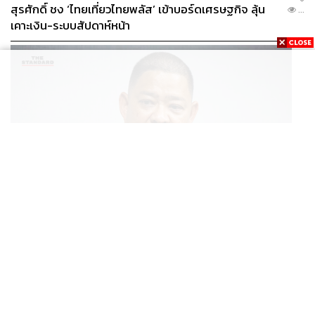
สุรศักดิ์ ชง ‘ไทยเที่ยวไทยพลัส’ เข้าบอร์ดเศรษฐกิจ ลุ้น
...
เคาะเงิน-ระบบสัปดาห์หน้า
THAILAND
โฆษก กห.-ทร. ชี้แจงแผนจัดหาเรือฟริเกตเป้าหมายสูงสุด
...
8 ลำ พิจารณาแยกทีละลำ โปร่งใส ไร้ล็อกสเปก