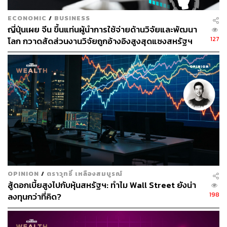
ECONOMIC
/
BUSINESS
ญี่ปุ่นเผย จีน ขึ้นแท่นผู้นำการใช้จ่ายด้านวิจัยและพัฒนา
127
โลก กวาดสัดส่วนงานวิจัยถูกอ้างอิงสูงสุดแซงสหรัฐฯ
OPINION
/
ตราวุทธิ์ เหลืองสมบูรณ์
สู้ดอกเบี้ยสูงไปกับหุ้นสหรัฐฯ: ทำไม Wall Street ยังน่า
198
ลงทุนกว่าที่คิด?