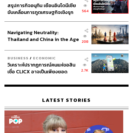
สรุปภารกิจอนุทิน เยือนอินโดนีเซีย
564
ขับเคลื่อนการทูตเศรษฐกิจเชิงรุก
ประกาศหุ้นส่วนยุทธศาสตร์ไทย –
อินโดนีเซีย
Navigating Neutrality:
Thailand and China in the Age
208
of a New Global Order
BUSINESS
/
ECONOMIC
วิเคราะห์ปรากฏการณ์คนแห่ขอสิน
2.7K
เชื่อ CLICX อาจเป็นเพียงยอด
ภูเขาน้ำแข็ง ของปัญหาหนี้ครัว
เรือนไทยที่ถูกซุกไว้
LATEST STORIES