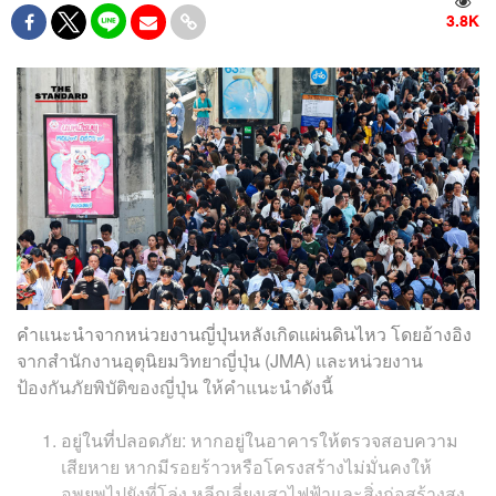
3.8K
คำแนะนำจากหน่วยงานญี่ปุ่นหลังเกิดแผ่นดินไหว โดยอ้างอิง
จากสำนักงานอุตุนิยมวิทยาญี่ปุ่น (JMA) และหน่วยงาน
ป้องกันภัยพิบัติของญี่ปุ่น ให้คำแนะนำดังนี้
อยู่ในที่ปลอดภัย: หากอยู่ในอาคารให้ตรวจสอบความ
เสียหาย หากมีรอยร้าวหรือโครงสร้างไม่มั่นคงให้
อพยพไปยังที่โล่ง หลีกเลี่ยงเสาไฟฟ้าและสิ่งก่อสร้างสูง