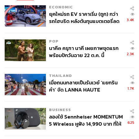
ECONOMIC
ยุคใหม่รถ EV ราคาเริ่ม (ถูก) กว่า
3.4K
รถไฮบริด หลังต้นทุนแบตเตอรี่ลด
ลง - จีนแห่บุกตลาดเกิดใหม่
POP
นาคี๓ ครุฑา นาคี เผยภาพชุดแรก
2.3K
พร้อมปักวันฉาย 22 ต.ค. นี้
THAILAND
เมื่อถนนกลายเป็นรันเวย์ ‘แยกริน
1.7K
คำ’ จัด LANNA HAUTE
COUTURE กลางสายฝน
BUSINESS
ลองใช้ Sennheiser MOMENTUM
625
5 Wireless หูฟัง 14,990 บาท ที่ให้
ผู้ใช้ถอดเปลี่ยนแบตเองได้ ก่อนกฎ
EU บังคับปีหน้า