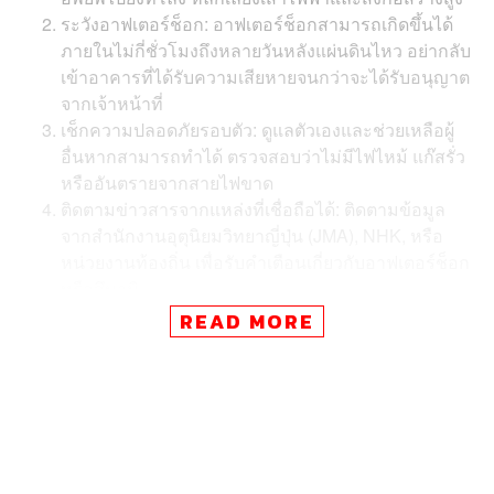
ระวังอาฟเตอร์ช็อก: อาฟเตอร์ช็อกสามารถเกิดขึ้นได้
ภายในไม่กี่ชั่วโมงถึงหลายวันหลังแผ่นดินไหว อย่ากลับ
เข้าอาคารที่ได้รับความเสียหายจนกว่าจะได้รับอนุญาต
จากเจ้าหน้าที่
เช็กความปลอดภัยรอบตัว: ดูแลตัวเองและช่วยเหลือผู้
อื่นหากสามารถทำได้ ตรวจสอบว่าไม่มีไฟไหม้ แก๊สรั่ว
หรืออันตรายจากสายไฟขาด
ติดตามข่าวสารจากแหล่งที่เชื่อถือได้: ติดตามข้อมูล
จากสำนักงานอุตุนิยมวิทยาญี่ปุ่น (JMA), NHK, หรือ
หน่วยงานท้องถิ่น เพื่อรับคำเตือนเกี่ยวกับอาฟเตอร์ช็อก
หรือสึนามิ
หากอยู่ใกล้ชายฝั่งอพยพขึ้นที่สูงทันที: สำนักงาน
READ MORE
อุตุนิยมวิทยาญี่ปุ่นเตือนว่า หากแผ่นดินไหวนานเกิน 1
นาที หรือรู้สึกสั่นแรงมาก อาจมีความเสี่ยงเกิดสึนามิ
ควรรีบหนีไปยังพื้นที่สูงโดยไม่รอประกาศ
ใช้โทรศัพท์อย่างจำกัด: เพื่อให้เครือข่ายไม่ล่ม ควรใช้
SMS, LINE หรือ X ในการติดต่อสื่อสาร
อย่าตื่นตระหนก แชร์ข้อมูลที่ถูกต้อง: หลีกเลี่ยงการแชร์