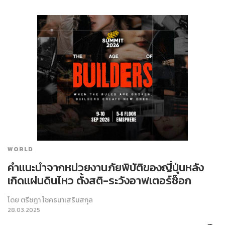
WORLD
คำแนะนำจากหน่วยงานภัยพิบัติของญี่ปุ่นหลัง
เกิดแผ่นดินไหว ตั้งสติ-ระวังอาฟเตอร์ช็อก
โดย
ตรีชฎา โชคธนาเสริมสกุล
28.03.2025