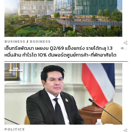
BUSINESS
/
BUSINESS
เซ็นทรัลพัฒนา เผยงบ Q2/69 แข็งแกร่ง รายได้ทะลุ 1.3
...
หมื่นล้าน กำไรโต 10% ดันพอร์ตศูนย์การค้า-ที่พักอาศัยโต
ยกแผง
POLITICS