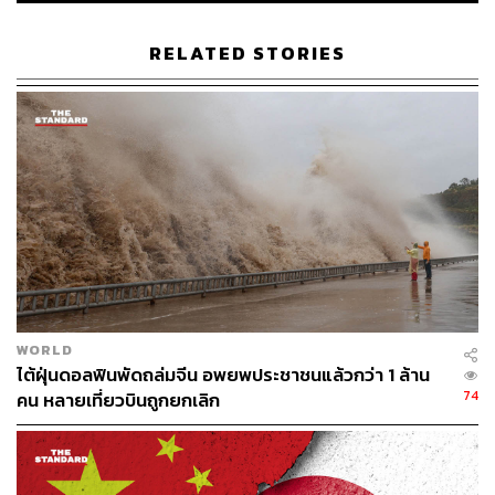
RELATED STORIES
3.8K
ABOUT THE AUTHOR
ตรีชฎา โชคธนาเสริมสกุล
Content Creator กองข่าวต่างประเทศ
WORLD
ไต้ฝุ่นดอลฟินพัดถล่มจีน อพยพประชาชนแล้วกว่า 1 ล้าน
74
คน หลายเที่ยวบินถูกยกเลิก