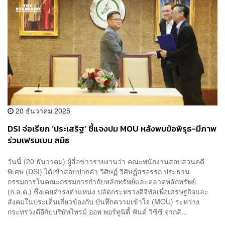
20 ธันวาคม 2025
DSI จ่อเรียก ‘ประเสริฐ’ ชี้แจงปม MOU หลังพบข้อพิรุธ-มีภาพ
ร่วมเฟรมเบน สมิธ
วันนี้ (20 ธันวาคม) ผู้สื่อข่าวรายงานว่า คณะพนักงานสอบสวนคดี
พิเศษ (DSI) ได้เข้าสอบปากคำ วิศิษฏ์ วิศิษฏ์สรอรรถ ประธาน
กรรมการในคณะกรรมการกำกับหลักทรัพย์และตลาดหลักทรัพย์​​
(ก.ล.ต.) ซึ่งเคยดำรงตำแหน่ง ปลัดกระทรวงดิจิทัลเพื่อเศรษฐกิจและ
สังคมในประเด็นเกี่ยวข้องกับ บันทึกความเข้าใจ (MOU) ระหว่าง
กระทรวงดีอีกับบริษัทไพรม์ ออพ พอร์ทูนิตี้ ฟันด์ วิซีซี จากสิ...