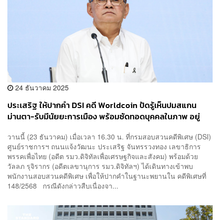
24 ธันวาคม 2025
ประเสริฐ ให้ปากคำ DSI คดี Worldcoin ปัดรู้เห็นปมสแกน
ม่านตา-รับมีนัยยะการเมือง พร้อมซัดทอดบุคคลในภาพ อยู่
เบื้องหลัง MOU
วานนี้ (23 ธันวาคม) เมื่อเวลา 16.30 น. ที่กรมสอบสวนคดีพิเศษ (DSI)
ศูนย์ราชการฯ ถนนแจ้งวัฒนะ ประเสริฐ จันทรรวงทอง เลขาธิการ
พรรคเพื่อไทย (อดีต รมว.ดิจิทัลเพื่อเศรษฐกิจและสังคม) พร้อมด้วย
วัลลภ รุจิรากร (อดีตเลขานุการ รมว.ดิจิทัลฯ) ได้เดินทางเข้าพบ
พนักงานสอบสวนคดีพิเศษ เพื่อให้ปากคำในฐานะพยานใน คดีพิเศษที่
148/2568 กรณีดังกล่าวสืบเนื่องจา...