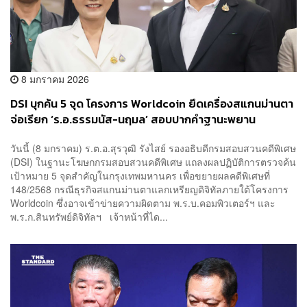
8 มกราคม 2026
DSI บุกค้น 5 จุด โครงการ Worldcoin ยึดเครื่องสแกนม่านตา
จ่อเรียก ‘ร.อ.ธรรมนัส-นฤมล’ สอบปากคำฐานะพยาน
วันนี้ (8 มกราคม) ร.ต.อ.สุรวุฒิ รังไสย์ รองอธิบดีกรมสอบสวนคดีพิเศษ
(DSI) ในฐานะโฆษกกรมสอบสวนคดีพิเศษ แถลงผลปฏิบัติการตรวจค้น
เป้าหมาย 5 จุดสำคัญในกรุงเทพมหานคร เพื่อขยายผลคดีพิเศษที่
148/2568 กรณีธุรกิจสแกนม่านตาแลกเหรียญดิจิทัลภายใต้โครงการ
Worldcoin ซึ่งอาจเข้าข่ายความผิดตาม พ.ร.บ.คอมพิวเตอร์ฯ และ
พ.ร.ก.สินทรัพย์ดิจิทัลฯ เจ้าหน้าที่ได...