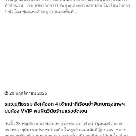
ทำสำนวน ภายหลังจากการประชุมและตรวจสอบภายในเรือนจำกว่า
1 ชั่วโมง พัฒนพงศ์ ระบุว่า ตนลงพื้นที่...
28 พฤศจิกายน 2025
รมว.ยุติธรรม สั่งให้ออก 4 เจ้าหน้าที่เรือนจำพิเศษกรุงเทพฯ
ปมห้อง VVIP พบผิดวินัยร้ายแรงชัดเจน
วันนี้ (28 พฤศจิกายน) พล.ต.ท. รุทธพล เนาวรัตน์ รัฐมนตรีว่าการ
กระทรวงยุติธรรมประชุมร่วมกับ ไพฑูรย์ มงคลหัตถี ผู้ตรวจราชการ
กรมราชทัณฑ์และคณะตรวจสอบข้อเท็จจริง กรณีห้อง VVIP ในเรือน