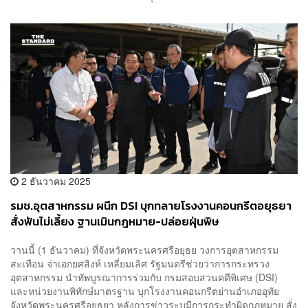
2 ธันวาคม 2025
รมช.อุตสาหกรรม ผนึก DSI บุกทลายโรงงานคอนกรีตอยุธยา
สั่งฟันไม่เลี้ยง ฐานเมินกฎหมาย-ปล่อยฝุ่นพิษ
วานนี้ (1 ธันวาคม) ที่จังหวัดพระนครศรีอยุธย วงการอุตสาหกรรม
สะเทือน จ่าเอกยศสิงห์ เหลี่ยมเลิศ รัฐมนตรีช่วยว่าการกระทรวง
อุตสาหกรรม นำทัพบูรณาการร่วมกับ กรมสอบสวนคดีพิเศษ (DSI)
และหน่วยงานพิทักษ์มาตรฐาน บุกโรงงานคอนกรีตย่านอำเภออุทัย
จังหวัดพระนครศรีอยุธยา หลังการข่าวระบุมีการกระทำผิดกฎหมาย สั่ง