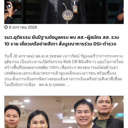
8 มกราคม 2026
รมว.ยุติธรรม ยันมีฐานข้อมูลครบ พบ สส.-ผู้สมัคร สส. รวม
10 ราย เอี่ยวเครือข่ายสีเทา สั่งบูรณาการร่วม DSI-ตำรวจ
ไซเบอร์ ตามตัว
วันนี้ (8 มกราคม) พล.ต.ท.รุทธพล เนาวรัตน์ รัฐมนตรีว่าการกระทรวง
ยุติธรรม เป็นประธานเปิดกิจกรรม Kick Off พินิจสีขาว มอบโอกาสใหม่
สร้างพื้นที่ปลอดยาเสพติด 100% เพื่อประกาศเจตนารมณ์ต่อต้านยา
เสพติดและยกระดับมาตรการเฝ้าดูแลเด็กและเยาวชน พร้อมชี้แจง
ประเด็นการเมืองกรณีตรวจสอบเส้นทางการเงินเครือข่ายสีเทาที่เชื่อม
โยงถึงนักการเมือง พล.ต.ท.รุทธพล ...