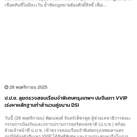
เชือดทันทีไม่มีละเว้น ย้ำชัดกฎหมายต้องศักดิ์สิทธิ์ เพื่อเ...
28 พฤศจิกายน 2025
ป.ป.ช. ลุยตรวจสอบเรือนจำพิเศษกรุงเทพฯ ปมจีนเทา VVIP
เร่งหาหลักฐานทำสำนวนคู่ขนาน DSI
วันนี้ (28 พฤศจิกายน) พัฒนพงศ์ จันทร์เพ็ชรพูล ผู้ช่วยเลขาธิการคณะ
กรรมการป้องกันและปราบปรามการทุจริตแห่งชาติ (ป.ป.ช.) พร้อม
ด้วยเจ้าหน้าที่ ป.ป.ช. เข้าตรวจสอบเรือนจำพิเศษกรุงเทพมหานคร
กรณีผู้ต้องขังจีนเทา VVIP ได้สิทธิพิเศษ และร่วมประชุมหารือในการ