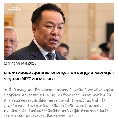
9 กรกฎาคม 2026
นายกฯ สั่งตรวจจุดก่อสร้างทั่วกรุงเทพฯ รับฤดูฝน หลังเหตุน้ำ
รั่วอุโมงค์ MRT สายสีม่วงใต้
วันนี้ (9 กรกฎาคม) ที่ท่าอากาศยานทหาร 2 กองบิน 6 ดอนเมือง อนุทิน
ชาญวีรกูล นายกรัฐมนตรีและรัฐมนตรีว่าการกระทรวงมหาดไทย ให้
สัมภาษณ์ถึงการลงพื้นที่สังเกตการณ์เหตุน้ำรั่วภายในบ่อพักน้ำ ใต้
อุโมงค์การก่อสร้างรถไฟฟ้าสายสีม่วงใต้ บริเวณวงเวียนสมเด็จ
พระเจ้าตากสิน ในช่วงเที่ยงคืนที่ผ่านมา โดยผู้สื่อข่าวแซวว่า ฟิตจัง
เลย เที่ยงคืนแล้วยังทำงาน ซึ่งนายกรัฐมนตรี...