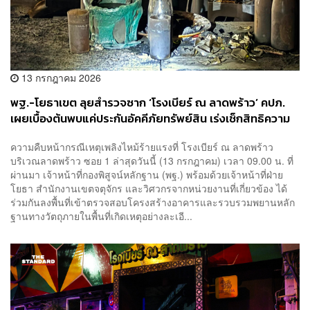
13 กรกฎาคม 2026
พฐ.-โยธาเขต ลุยสำรวจซาก ‘โรงเบียร์ ณ ลาดพร้าว’ คปภ.
เผยเบื้องต้นพบแค่ประกันอัคคีภัยทรัพย์สิน เร่งเช็กสิทธิความ
รับผิดชอบต่อผู้บาดเจ็บ-เสียชีวิต
ความคืบหน้ากรณีเหตุเพลิงไหม้ร้ายแรงที่ โรงเบียร์ ณ ลาดพร้าว
บริเวณลาดพร้าว ซอย 1 ล่าสุดวันนี้ (13 กรกฎาคม) เวลา 09.00 น. ที่
ผ่านมา เจ้าหน้าที่กองพิสูจน์หลักฐาน (พฐ.) พร้อมด้วยเจ้าหน้าที่ฝ่าย
โยธา สำนักงานเขตจตุจักร และวิศวกรจากหน่วยงานที่เกี่ยวข้อง ได้
ร่วมกันลงพื้นที่เข้าตรวจสอบโครงสร้างอาคารและรวบรวมพยานหลัก
ฐานทางวัตถุภายในพื้นที่เกิดเหตุอย่างละเอี...