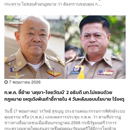
กระทรวง ไม่ชอบด้วยกฎหมาย ว่า ต้องกราบขอบคุณ ก....
7 พฤษภาคม 2026
ก.พ.ค. ชี้ย้าย ‘นฤชา-ไชยวัฒน์’ 2 อธิบดี มท.ไม่ชอบด้วย
กฎหมาย เหตุเด้งพ้นเก้าอี้ภายใน 4 วันหลังมอบนโยบาย ไร้เหตุ
จำเป็นราชการ
วันนี้ (7 พฤษภาคม) วรวิทย์ สุขบุญ ประธานคณะกรรมการพิทักษ์ระบบ
คุณธรรม หรือ (ก.พ.ค.) แถลงผลการประชุม ก.พ.ค. ว่า ตามที่ปรากฏ
ข่าวทางสื่อมวลชนเมื่อเดือนกรกฎาคม 2568 กรณีรัฐมนตรีว่าการ
กระทรวงมหาดไทยเสนอรายชื่อต่อคณะรัฐมนตรีให้มีการโยกย้าย