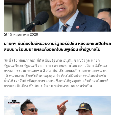
15 พฤษภาคม 2026
นายกฯ ยันต้องไม่มีหน่วยงานรัฐคอร์รัปชัน หลังเอกชนเปิดโพล
สินบน พร้อมขยายผลแก๊งออกใบชมพูเถื่อน ย้ำรัฐบาลไม่
ประนีประนอมคนผิด
วันนี้ (15 พฤษภาคม) ที่ทำเนีบยรัฐบาล อนุทิน ชาญวีรกูล นายก
รัฐมนตรีและรัฐมนตรีว่าการกระทรวงมหาดไทย กล่าวถึงกรณีที่คณะ
กรรมการร่วมภาคเอกชน 3 สถาบัน เปิดเผยผลสำรวจภาคเอกชน พบ
10 หน่วยงานเรียกรับสินบนสูงสุด ว่า ต้องไม่มีหน่วยงานไหนทำเช่น
นั้นได้ เรารับฟังข้อมูลภาคเอกชน ซึ่งตนได้พูดคุยกับอธิบดีกรมโยธาธิ
การและผังเมือง ซึ่งเป็น 1 ใน 10 หน่วยงาน ตนถามว่าเป็น...