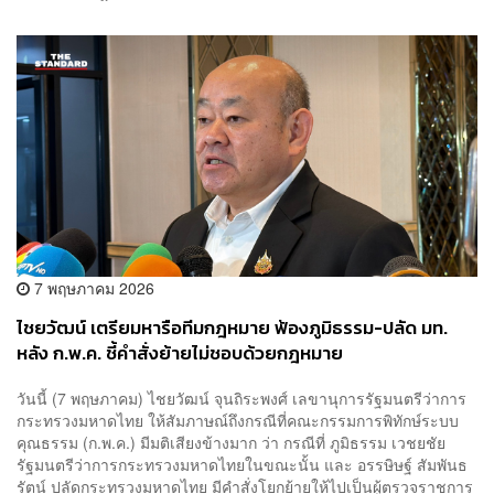
7 พฤษภาคม 2026
ไชยวัฒน์ เตรียมหารือทีมกฎหมาย ฟ้องภูมิธรรม-ปลัด มท.
หลัง ก.พ.ค. ชี้คำสั่งย้ายไม่ชอบด้วยกฎหมาย
วันนี้ (7 พฤษภาคม) ไชยวัฒน์ จุนถิระพงศ์ เลขานุการรัฐมนตรีว่าการ
กระทรวงมหาดไทย ให้สัมภาษณ์ถึงกรณีที่คณะกรรมการพิทักษ์ระบบ
คุณธรรม (ก.พ.ค.) มีมติเสียงข้างมาก ว่า กรณีที่ ภูมิธรรม เวชยชัย
รัฐมนตรีว่าการกระทรวงมหาดไทยในขณะนั้น และ อรรษิษฐ์ สัมพันธ
รัตน์ ปลัดกระทรวงมหาดไทย มีคำสั่งโยกย้ายให้ไปเป็นผู้ตรวจราชการ