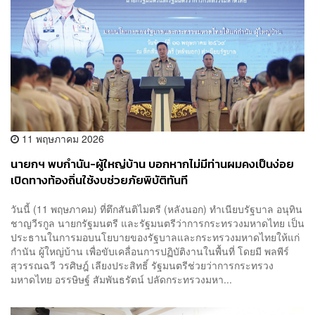
11 พฤษภาคม 2026
นายกฯ พบกำนัน-ผู้ใหญ่บ้าน บอกหากไม่มีท่านผมคงเป็นง่อย
เปิดทางท้องถิ่นใช้งบช่วยภัยพิบัติทันที
วันนี้ (11 พฤษภาคม) ที่ตึกสันติไมตรี (หลังนอก) ทำเนียบรัฐบาล อนุทิน
ชาญวีรกูล นายกรัฐมนตรี และรัฐมนตรีว่าการกระทรวงมหาดไทย เป็น
ประธานในการมอบนโยบายของรัฐบาลและกระทรวงมหาดไทยให้แก่
กำนัน ผู้ใหญ่บ้าน เพื่อขับเคลื่อนการปฏิบัติงานในพื้นที่ โดยมี พลพีร์
สุวรรณฉวี วรศิษฎ์ เลียงประสิทธิ์ รัฐมนตรีช่วยว่าการกระทรวง
มหาดไทย อรรษิษฐ์ สัมพันธรัตน์ ปลัดกระทรวงมหา...