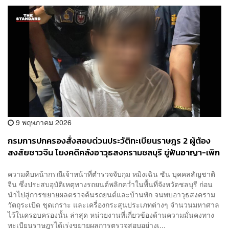
9 พฤษภาคม 2026
กรมการปกครองสั่งสอบด่วนประวัติทะเบียนราษฎร 2 ผู้ต้อง
สงสัยชาวจีน โยงคดีคลังอาวุธสงครามชลบุรี ขู่ฟันอาญา-เพิก
ถอนบัตรหากพบทุจริต
ความคืบหน้ากรณีเจ้าหน้าที่ตำรวจจับกุม หมิงเฉิน ซัน บุคคลสัญชาติ
จีน ซึ่งประสบอุบัติเหตุทางรถยนต์พลิกคว่ำในพื้นที่จังหวัดชลบุรี ก่อน
นำไปสู่การขยายผลตรวจค้นรถยนต์และบ้านพัก จนพบอาวุธสงคราม
วัตถุระเบิด ชุดเกราะ และเครื่องกระสุนประเภทต่างๆ จำนวนมหาศาล
ไว้ในครอบครองนั้น ล่าสุด หน่วยงานที่เกี่ยวข้องด้านความมั่นคงทาง
ทะเบียนราษฎรได้เร่งขยายผลการตรวจสอบอย่างเ...