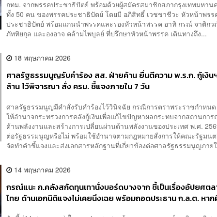
กทม. จากพรรคประชาธิปัตย์ พร้อมด้วยผู้สมัครสมาชิกสภากรุงเทพมหานค
ทั้ง 50 คน ของพรรคประชาธิปัตย์ โดยมี อภิสิทธิ์ เวชชาชีวะ หัวหน้าพรร
ประชาธิปัตย์ พร้อมแกนนำพรรคและรองหัวหน้าพรรค อาทิ กรณ์ จาติกว
ภัททิยกุล และองอาจ คล้ามไพบูลย์ ที่ปรึกษาหัวหน้าพรรค เดินทางถึง...
18 พฤษภาคม 2026
ศาลรัฐธรรมนูญรับคำร้อง สส. ฝ่ายค้าน ยื่นตีความ พ.ร.ก. กู้เงิ
ล้าน ไว้พิจารณา สั่ง ครม. ชี้แจงภายใน 7 วัน
ศาลรัฐธรรมนูญมีคำสั่งรับคำร้องไว้วินิจฉัย กรณีการตราพระราชกำหนด 
ให้อำนาจกระทรวงการคลังกู้เงินเพื่อแก้ไขปัญหาผลกระทบจากสถานการณ
ด้านพลังงานและสร้างการเปลี่ยนผ่านด้านพลังงานของประเทศ พ.ศ. 2569
ต่อรัฐธรรมนูญหรือไม่ พร้อมใช้อำนาจตามกฎหมายสั่งการให้คณะรัฐมนตร
จัดทำคำชี้แจงและส่งเอกสารหลักฐานที่เกี่ยวข้องต่อศาลรัฐธรรมนูญภายใ
14 พฤษภาคม 2026
กรณ์แนะ ก.คลังสกัดทุนเทานั่งบอร์ดบางจาก ชี้เป็นเรื่องอัปยศตล
ไทย ด้านเอกนิติแจงไม่เคยนิ่งเฉย พร้อมถอดประธาน ก.ล.ต. หาก