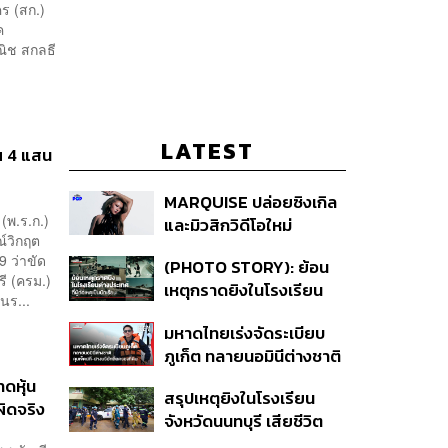
ร (สก.)
ค
ณิช สกลธี
LATEST
นฯ 4 แสน
MARQUISE ปล่อยซิงเกิล
(พ.ร.ก.)
และมิวสิกวิดีโอใหม่
์วิกฤต
IRONIC ที่เสียดสีความ
 ว่าขัด
(PHOTO STORY): ย้อน
สัมพันธ์สุด Toxic
ี (ครม.)
เหตุกราดยิงในโรงเรียน
นร...
ต่างประเทศ ที่ผู้ก่อเหตุเป็น
มหาดไทยเร่งจัดระเบียบ
นักเรียน
ภูเก็ต ทลายนอมินีต่างชาติ
คุมเจ็ตสกี สางบริษัทฮุบ
าดหุ้น
สรุปเหตุยิงในโรงเรียน
ที่ดิน เคลียร์ใบอนุญาต
ผิดจริง
จังหวัดนนทบุรี เสียชีวิต
โรงแรมค้าง 7 ปี
รวม 8 ราย โฆษก ตร. เผย