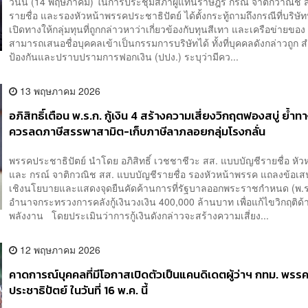
วันนี้ (14 พฤษภาคม) ในการประชุมสภาผู้แทนราษฎร กรณ์ จาติกวาณิช ส
รายชื่อ และรองหัวหน้าพรรคประชาธิปัตย์ ได้ตั้งกระทู้ถามถึงกรณีที่บริษ
เปิดทางให้กลุ่มทุนที่ถูกกล่าวหาว่าเกี่ยวข้องกับทุนสีเทา และเครือข่ายขอ
สามารถเสนอชื่อบุคคลเข้าเป็นกรรมการบริษัทได้ ทั้งที่บุคคลดังกล่าวถูก 
ป้องกันและปราบปรามการฟอกเงิน (ปปง.) ระบุว่ามีคว...
13 พฤษภาคม 2026
อภิสิทธิ์เตือน พ.ร.ก. กู้เงิน 4 สร้างความเสี่ยงวิกฤตฟองสบู่ ย้ำ
ควรลดภาษีสรรพาสามิต-เก็บภาษีลาภลอยกลุ่มโรงกลั่น
พรรคประชาธิปัตย์ นำโดย อภิสิทธิ์ เวชชาชีวะ สส. แบบบัญชีรายชื่อ หั
และ กรณ์ จาติกวณิช สส. แบบบัญชีรายชื่อ รองหัวหน้าพรรค แถลงข้อเ
เชิงนโยบายและแสดงจุดยืนคัดค้านการที่รัฐบาลออกพระราชกำหนด (พ.ร.
อำนาจกระทรวงการคลังกู้เงินวงเงิน 400,000 ล้านบาท เพื่อแก้ไขวิกฤติด้
พลังงาน โดยประเมินว่าการกู้เงินดังกล่าวจะสร้างความเสี่ยง...
12 พฤษภาคม 2026
คาดการณ์บุคคลที่มีโอกาสเปิดตัวเป็นแคนดิเดตผู้ว่าฯ กทม. พรร
ประชาธิปัตย์ ในวันที่ 16 พ.ค. นี้