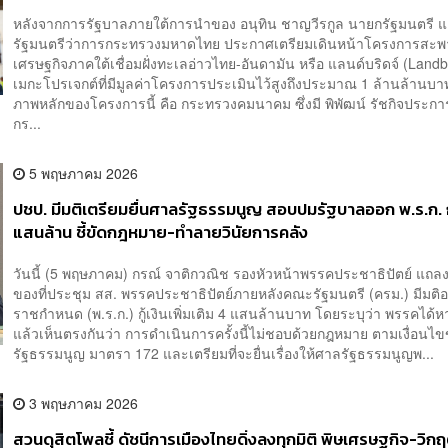
ระทบทุกด้านอย่างรอบคอบ
หลังจากการรัฐบาลภายใต้การนำของ อนุทิน ชาญวีรกูล นายกรัฐมนตรี 
รัฐมนตรีว่าการกระทรวงมหาดไทย ประกาศเตรียมเดินหน้าโครงการสะ
เศรษฐกิจภาคใต้เชื่อมฝั่งทะเลอ่าวไทย-อันดามัน หรือ แลนด์บริดจ์ (Landb
เมกะโปรเจกต์ที่มีมูลค่าโครงการประเมินไว้สูงถึงประมาณ 1 ล้านล้านบาท 
ภาพหลักของโครงการนี้ คือ กระทรวงคมนาคม ซึ่งมี พิพัฒน์ รัชกิจประก
กร...
5 พฤษภาคม 2026
ปชป. มีมติเตรียมยื่นศาลรัฐธรรมนูญ สอบปมรัฐบาลออก พ.ร.ก. กู
แสนล้าน ชี้ขัดกฎหมาย-ทำลายวินัยการคลัง
วันนี้ (5 พฤษภาคม) กรณ์ จาติกวณิช รองหัวหน้าพรรคประชาธิปัตย์ แถลงถ
ของที่ประชุม สส. พรรคประชาธิปัตย์ภายหลังคณะรัฐมนตรี (ครม.) มีมติ
ราชกำหนด (พ.ร.ก.) กู้เงินเพิ่มเติม 4 แสนล้านบาท โดยระบุว่า พรรคได้ห
แล้วเห็นตรงกันว่า การดำเนินการครั้งนี้ไม่ชอบด้วยกฎหมาย ตามเงื่อนไ
รัฐธรรมนูญ มาตรา 172 และเตรียมที่จะยื่นเรื่องให้ศาลรัฐธรรมนูญพ...
3 พฤษภาคม 2026
สวนดุสิตโพลชี้ ดัชนีการเมืองไทยดิ่งลงทุกมิติ พิษเศรษฐกิจ-วิก