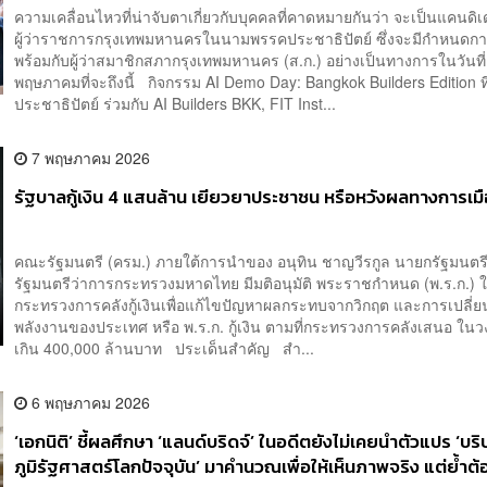
ความเคลื่อนไหวที่น่าจับตาเกี่ยวกับบุคคลที่คาดหมายกันว่า จะเป็นแคนดิเ
ผู้ว่าราชการกรุงเทพมหานครในนามพรรคประชาธิปัตย์ ซึ่งจะมีกำหนดกา
พร้อมกับผู้ว่าสมาชิกสภากรุงเทพมหานคร (ส.ก.) อย่างเป็นทางการในวันที่
พฤษภาคมที่จะถึงนี้ กิจกรรม AI Demo Day: Bangkok Builders Edition ท
ประชาธิปัตย์ ร่วมกับ AI Builders BKK, FIT Inst...
7 พฤษภาคม 2026
รัฐบาลกู้เงิน 4 แสนล้าน เยียวยาประชาชน หรือหวังผลทางการเม
คณะรัฐมนตรี (ครม.) ภายใต้การนำของ อนุทิน ชาญวีรกูล นายกรัฐมนตร
รัฐมนตรีว่าการกระทรวงมหาดไทย มีมติอนุมัติ พระราชกำหนด (พ.ร.ก.) 
กระทรวงการคลังกู้เงินเพื่อแก้ไขปัญหาผลกระทบจากวิกฤต และการเปลี่ย
พลังงานของประเทศ หรือ พ.ร.ก. กู้เงิน ตามที่กระทรวงการคลังเสนอ ในวง
เกิน 400,000 ล้านบาท ประเด็นสำคัญ สำ...
6 พฤษภาคม 2026
‘เอกนิติ’ ชี้ผลศึกษา ‘แลนด์บริดจ์’ ในอดีตยังไม่เคยนำตัวแปร ‘บร
ภูมิรัฐศาสตร์โลกปัจจุบัน’ มาคำนวณเพื่อให้เห็นภาพจริง แต่ย้ำต