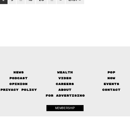
News
Wealth
Pop
Podcast
Video
Now
Opinion
Careers
Events
Privacy Policy
About
Contact
FOR ADVERTISING
MEMBERSHIP