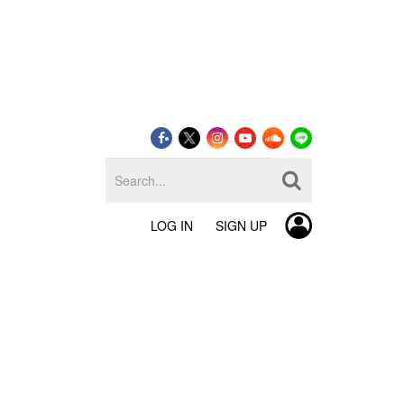
LOG IN
SIGN UP