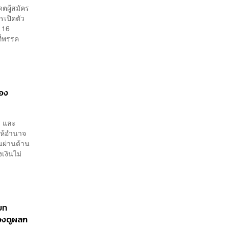
ดตผู้สมัคร
รเปิดตัว
 16
ี่พรรค
ือง
ี และ
ให้อำนาจ
นผ่านด้าน
เงินไม่
ิบท
้องดูผลก