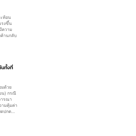
สะท้อน
รงขึ้น
มีความ
ค้านกลับ
ทั้งที่
อมด้วย
ยน) กรณี
ิจารณา
ามคุ้มค่า
ิดปกต...