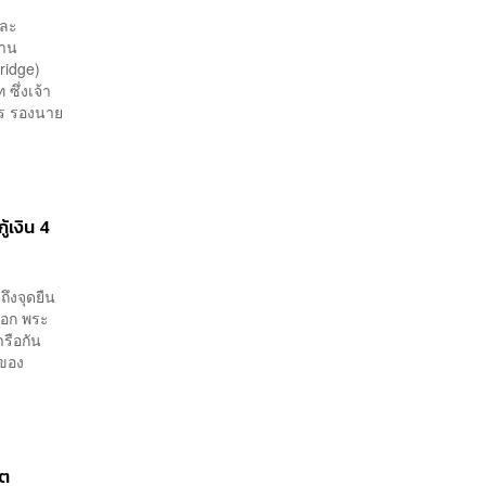
และ
พาน
ridge)
ซึ่งเจ้า
าร รองนาย
้เงิน 4
ึงจุดยืน
ออก พระ
ารือกัน
ขของ
ฤต