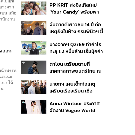
ส.บัญชี
PP KRIT ส่งซิงเกิลใหม่
ปมค้นประวัติคดีกราดยิงที่
ัทบางจาก
‘Your Candy’ พร้อมพา
สหรัฐฯ
ง เบน สมิธ
ต้าเหนิง และ ณิชา ร่วมมิว
สำนักงาน
จับตาคดีเยาวชน 14 ปี ก่อ
สิกวิดีโอ
เหตุยิงในห้าง กรมพินิจฯ ชี้
ประพฤติดี-รับการรักษาต่อ
บางจากฯ Q2/69 ทำกำไร
เนื่อง ประเมินปล่อยตัว
ทางออก
ทะลุ 1.2 หมื่นล้าน เริ่มบุ๊กกำ
ไร ‘SAF’ เชิงพาณิชย์ครั้ง
ตาโขน เตรียมฉายที่
แรก หนุนรายได้ครึ่งปีทะลุ
วหน้าพรรค
เทศกาลภาพยนตร์ไทย ณ
3.2 แสนล้าน
สนอแนะ
ประเทศบราซิล
ก.) ให้
นายกฯ เผยเด็กก่อเหตุ
าน
เครียดเรื่องเรียน เชื่อ
เตรียมการเป็นขั้นตอน ชี้มี
Anna Wintour ประกาศ
กระสุนอีกกว่า 30 นัด หาก
จัดงาน Vogue World
ไม่จบชีวิตตัวเองอาจสูญ
2027 ที่ซานฟรานซิสโก
เสียเพิ่ม
ค