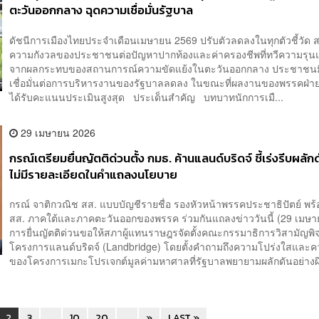
ตะวันออกกลาง ฉุดความเชื่อมั่นรัฐบาล
ดัชนีการเมืองไทยประจำเดือนเมษายน 2569 ปรับตัวลดลงในทุกตัวชี้วัด 
ความกังวลของประชาชนต่อปัญหาปากท้องและค่าครองชีพที่ทวีความรุนแ
จากผลกระทบของสถานการณ์ความขัดแย้งในตะวันออกกลาง ประชาชน
เชื่อมั่นต่อการบริหารงานของรัฐบาลลดลง ในขณะที่ผลงานของพรรคฝ่าย
ได้รับคะแนนประเมินสูงสุด ประเด็นสำคัญ บทบาทนักการเมื...
29 เมษายน 2026
กรณ์เตรียมยื่นญัตติด่วนตั้ง กมธ. ค้านแลนด์บริดจ์ ชี้เร่งรีบผลักดัน
ไม่มีรายละเอียดในคำแถลงนโยบาย
กรณ์ จาติกวณิช สส. แบบบัญชีรายชื่อ รองหัวหน้าพรรคประชาธิปัตย์ พร้
สส. ภาคใต้และภาคตะวันออกของพรรค ร่วมกันแถลงข่าววันนี้ (29 เมษา
การยื่นญัตติด่วนขอให้สภาผู้แทนราษฎรจัดตั้งคณะกรรมาธิการวิสามัญพ
โครงการแลนด์บริดจ์ (Landbridge) โดยตั้งคำถามถึงความโปร่งใสและคว
ของโครงการเมกะโปรเจกต์มูลค่ามหาศาลที่รัฐบาลพยายามผลักดันอย่างผ
2
3
...
10
20
...
»
LAST »