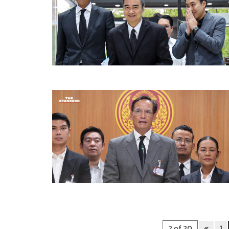
2 of 20
«
1