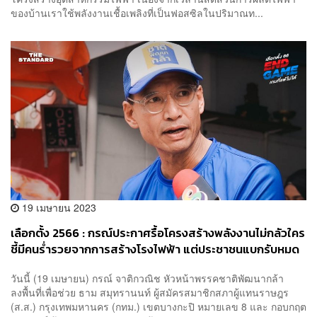
ของบ้านเราใช้พลังงานเชื้อเพลิงที่เป็นฟอสซิลในปริมาณท...
19 เมษายน 2023
เลือกตั้ง 2566 : กรณ์ประกาศรื้อโครงสร้างพลังงานไม่กลัวใคร
ชี้มีคนร่ำรวยจากการสร้างโรงไฟฟ้า แต่ประชาชนแบกรับหมด
หลังค่าไฟพุ่งสูง
วันนี้ (19 เมษายน) กรณ์ จาติกวณิช หัวหน้าพรรคชาติพัฒนากล้า
ลงพื้นที่เพื่อช่วย ธาม สมุทรานนท์ ผู้สมัครสมาชิกสภาผู้แทนราษฎร
(ส.ส.) กรุงเทพมหานคร (กทม.) เขตบางกะปิ หมายเลข 8 และ กอบกฤต