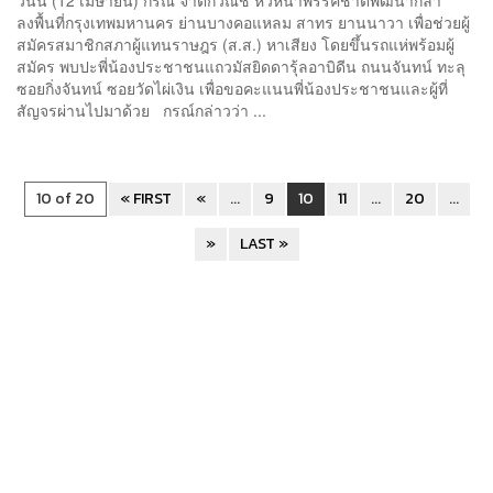
ลงพื้นที่กรุงเทพมหานคร ย่านบางคอแหลม สาทร ยานนาวา เพื่อช่วยผู้
สมัครสมาชิกสภาผู้แทนราษฎร (ส.ส.) หาเสียง โดยขึ้นรถแห่พร้อมผู้
สมัคร พบปะพี่น้องประชาชนแถวมัสยิดดารุ้ลอาบิดีน ถนนจันทน์ ทะลุ
ซอยกิ่งจันทน์ ซอยวัดไผ่เงิน เพื่อขอคะแนนพี่น้องประชาชนและผู้ที่
สัญจรผ่านไปมาด้วย กรณ์กล่าวว่า ...
10 of 20
« FIRST
«
...
9
10
11
...
20
...
»
LAST »