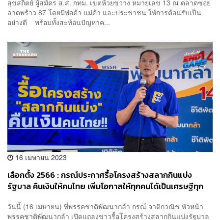
สุขสถิตย์ ผู้สมัคร ส.ส. กทม. เขตห้วยขวาง หมายเลข 13 ณ ตลาดซอย
ลาดพร้าว 87 โดยมีพ่อค้า แม่ค้า และประชาชน ให้การต้อนรับเป็น
อย่างดี พร้อมทั้งสะท้อนปัญหาค...
16 เมษายน 2023
เลือกตั้ง 2566 : กรณ์ประกาศรื้อโครงสร้างสลากกินแบ่ง
รัฐบาล คืนเงินให้คนไทย เพิ่มโอกาสให้ทุกคนได้เป็นเศรษฐีทุก
งวด
วันนี้ (16 เมษายน) ที่พรรคชาติพัฒนากล้า กรณ์ จาติกวณิช หัวหน้า
พรรคชาติพัฒนากล้า เปิดแถลงข่าวรื้อโครงสร้างสลากกินแบ่งรัฐบาล