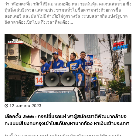
ว่า วลีอมตะที่เรามักได้ยินมาเสมอคือ คนรวยเล่นหุ้น คนจนเล่นหวย ซึ่ง
หุ้นยิ่งเล่นยิ่งรวย แต่หวยประชาชนทั่วไปซื้อความหวังด้วยการซื้อ
ลอตเตอรี่ และมันก็ไม่มีค่าเมื่อไม่ถูกรางวัล ระบบสลากกินแบ่งรัฐบาล
ถึงเวลาต้องเปิดโปง ถึงเวลาที่จะต้อง...
12 เมษายน 2023
เลือกตั้ง 2566 : กรณ์ขึ้นรถแห่ พาผู้สมัครชาติพัฒนากล้าขอ
คะแนนเสียงคนกรุงเข้าไปแก้ปัญหาปากท้อง หาเงินเข้าประเทศ
มากกว่าเอาภาษีมาแจก
วันนี้ (12 เมษายน) กรณ์ จาติกวณิช หัวหน้าพรรคชาติพัฒนากล้า