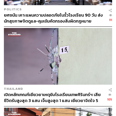
778
POLITICS
ยศชนัน เคาะแผนความปลอดภัยในรั้วโรงเรียน 90 วัน ส่ง
111
นักสุขภาพจิตดูแล-คุมเข้มคัดกรองสิ่งผิดกฎหมาย
ABOUT THE AUTHOR
ณรงค์กร มโนจันทร์เพ็ญ
Content Creator กองบรรณาธิการข่าว THE
STANDARD
THAILAND
เปิดหลักเกณฑ์เยียวยาเหตุยิงโรงเรียนเทพศิรินทร์ฯ เสีย
105
ชีวิตรับสูงสุด 3 แสน เจ็บสูงสุด 1 แสน เยียวยาจิตใจ 5
ระดับ