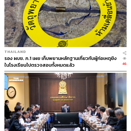
หน้าถึง 15 คน และสูงกว่าประเทศเพื่อนบ้านอื่นๆ ในแถบ
สแกนดิเนเวียอย่างมาก โดยทางการสวีเดนอ้างว่า ตัวเลขที่สูง
ขึ้นส่วนหนึ่งเป็นเพราะแก๊งอาชญากรรมที่เพิ่มมากขึ้นและ
เคลื่อนไหวอยู่ตามเมืองต่างๆ โดยเฉพาะในเมืองหลวง
ภาพ:
TT News Agency / Kicki Nilsson via Reuters
อ้างอิง:
https://www.bbc.com/news/articles/c79d52gpd02o
THAILAND
https://www.bbc.com/news/live/c206q444zx3t
รอง ผบช. ภ.1 เผย เก็บพยานหลักฐานเกี่ยวกับผู้ก่อเหตุยิง
https://www.reuters.com/world/europe/sweden-hits-re
46
ในโรงเรียนไปตรวจสอบทั้งหมดแล้ว
cord-with-60-shot-dead-2022-2022-12-19/
TAGS:
Risbergska
ประวัติศาสตร์
Sweden
เหตุกราดยิง