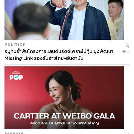
POLITICS
อนุทินย้ำพับโครงการแลนด์บริดจ์เพราะไม่คุ้ม มุ่งพัฒนา
...
Missing Link รองรับอ่าวไทย-อันดามัน
FASHION