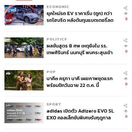
ECONOMIC
ยุคใหม่รถ EV ราคาเริ่ม (ถูก) กว่า
0
รถไฮบริด หลังต้นทุนแบตเตอรี่ลด
ลง - จีนแห่บุกตลาดเกิดใหม่
POLITICS
ผลชันสูตร 8 ศพ เหตุยิงใน รร.
0
เทพศิรินทร์ นนทบุรี พบกระสุนเข้า
จุดสำคัญ ‘ศีรษะ-หน้าอก’ ครูถูกยิง
4 นัด จากระยะไกล
POP
นาคี๓ ครุฑา นาคี เผยภาพชุดแรก
0
พร้อมปักวันฉาย 22 ต.ค. นี้
SPORT
adidas เปิดตัว Adizero EVO SL
0
EXO คอลเล็กชันพิเศษรับฤดูกาล
College Football