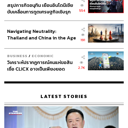
สรุปภารกิจอนุทิน เยือนอินโดนีเซีย
554
ขับเคลื่อนการทูตเศรษฐกิจเชิงรุก
ประกาศหุ้นส่วนยุทธศาสตร์ไทย –
อินโดนีเซีย
Navigating Neutrality:
Thailand and China in the Age
191
of a New Global Order
BUSINESS
/
ECONOMIC
วิเคราะห์ปรากฏการณ์คนแห่ขอสิน
2.7K
เชื่อ CLICX อาจเป็นเพียงยอด
ภูเขาน้ำแข็ง ของปัญหาหนี้ครัว
เรือนไทยที่ถูกซุกไว้
LATEST STORIES