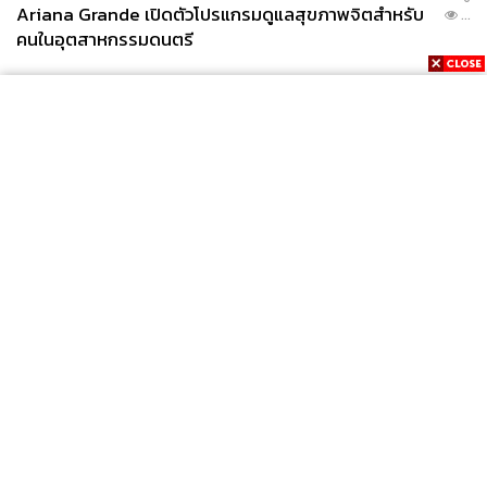
Ariana Grande เปิดตัวโปรแกรมดูแลสุขภาพจิตสำหรับ
...
คนในอุตสาหกรรมดนตรี
News
Wealth
Pop
Podcast
Video
Now
Opinion
Careers
Events
Privacy
About
Contact
Policy
FOR
ADVERTISING
MEMBERSHIP