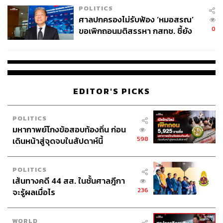
POLITICS
ศาลปกครองไม่รับฟ้อง ‘หมอสรณ’
0
ขอเพิกถอนมติสรรหา กสทช. ชี้ยัง
ไม่ใช่ผู้เดือดร้อนเสียหาย
EDITOR'S PICKS
POLITICS
มหากาพย์โกงข้อสอบท้องถิ่น ก่อน
598
เดินหน้าสู่จุดจบในสัปดาห์นี้
POLITICS
เส้นทางคดี 44 สส. ในชั้นศาลฎีกา
236
จะรู้ผลเมื่อไร
WORLD