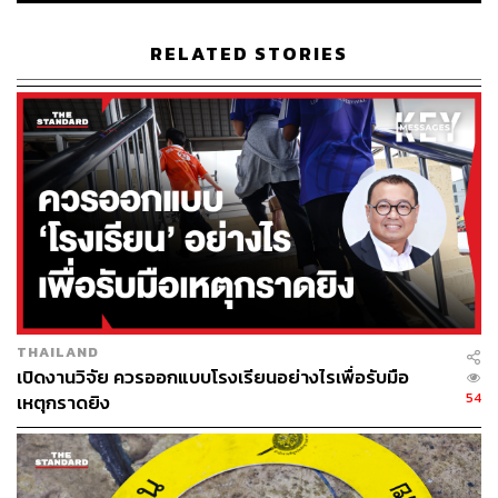
สัมภาษณ์กับ SVT ซึ่งเป็นวิทยุสาธารณะของสวีเดนว่า เธอ
ได้ยินเสียงปืนดังขึ้นประมาณ 10 นัดใกล้กับห้องอ่านหนังสือ
RELATED STORIES
ของเธอ
คริสเตอร์สสันระบุใน X ว่า “วันนี้เป็นวันที่เจ็บปวดอย่างยิ่ง
สำหรับทุกคนในสวีเดน การต้องขังตัวอยู่ภายในห้องเรียนด้วย
ความหวาดกลัวที่จะเป็นอันตรายต่อชีวิตของตัวเองนั้น ถือ
เป็นฝันร้ายที่ไม่มีใครควรต้องพบเจอ”
ผู้นำรัฐบาลสวีเดนยังร้องขอความร่วมมือจากประชาชนให้
อิสระแก่ตำรวจในการปฏิบัติหน้าที่และสืบสวนคดีได้อย่าง
เต็มที่
THAILAND
ถึงแม้ว่าเหตุการณ์รุนแรงในลักษณะนี้จะเกิดขึ้นน้อยมากใน
เปิดงานวิจัย ควรออกแบบโรงเรียนอย่างไรเพื่อรับมือ
ประวัติศาสตร์สวีเดน แต่ความถี่ของเหตุการณ์กลับเกิดบ่อย
54
เหตุกราดยิง
ครั้งขึ้นในช่วงไม่กี่สิบปีที่ผ่านมา และสถานที่เกิดเหตุส่วน
ใหญ่มักเป็นโรงเรียน ข้อมูลจากรัฐบาลสวีเดนระบุว่า มีผู้เสีย
ชีวิตจากอาวุธปืนสูงสุดถึง 60 คนในปี 2022 ซึ่งสูงกว่าปีก่อน