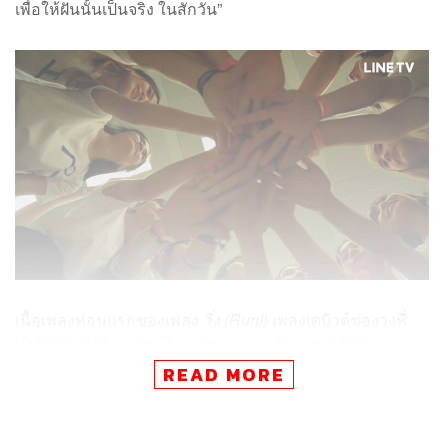
เพื่อให้ฝันนั้นเป็นจริง ในสักวัน”
เนื้อเพลงท่อนแรกของเพลง
วิ่ง (Run!)
เพลงเดบิวต์ของวงที่
ทำให้เป็นที่รู้จัก แสดงถึงการตามความฝัน และได้เห็น
พัฒนาการของน้องๆ จาก SWEAT16! (สเวทซิกซ์ทีน) วงไอ
READ MORE
ดอลอายุเกือบ 2 ปี ซึ่งเป็นวงแรกๆ ของไทยจากการออดิชัน
โครงการ Asia Star Audition อยู่ภายใต้การดูแลของ
Yoshimoto Entertainment ร่วมมือกับค่ายเพลงคุณภาพอย่าง