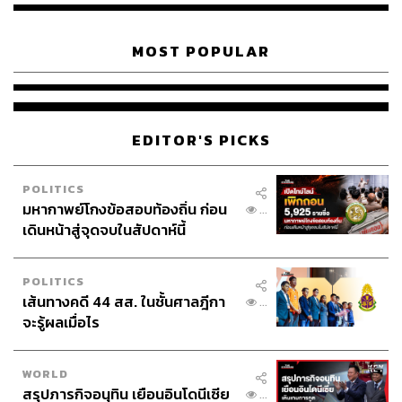
ABOUT THE AUTHOR
รพีพรรณ เกตุสมพงษ์
MOST POPULAR
เว็บมาสเตอร์ประจำสำนักข่าว THE
STANDARD ที่ชื่นชอบ และสนับสนุนวงการ
T-POP
EDITOR'S PICKS
POLITICS
มหากาพย์โกงข้อสอบท้องถิ่น ก่อน
...
เดินหน้าสู่จุดจบในสัปดาห์นี้
POLITICS
เส้นทางคดี 44 สส. ในชั้นศาลฎีกา
...
จะรู้ผลเมื่อไร
WORLD
สรุปภารกิจอนุทิน เยือนอินโดนีเซีย
...