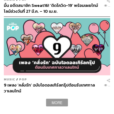
มิ้น อดีตสมาชิก Sweat16! ‘ติดโควิด-19’ พร้อมเผยไทม์
...
ไลน์ช่วงวันที่ 27 มี.ค. – 10 เม.ย.
ภาพ:
LINE TV
พิสูจน์อักษร:
ลักษณ์นารา พักตร์เพียงจันทร์
อ้างอิง:
www.facebook.com/SweatSixteen
MUSIC
/
POP
TAGS:
Sweat16!
9 เพลง ‘คลั่งรัก’ ฉบับไอดอลเกิร์ลกรุ๊ปต้อนรับเทศกาล
...
วาเลนไทน์
LOADING...
MORE