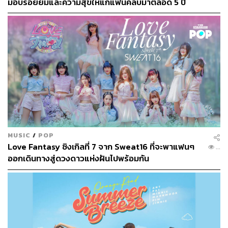
มอบรอยยิ้มและความสุขให้แก่แฟนคลับมาตลอด 5 ปี
ของพวกเธอ
MUSIC
/
POP
Love Fantasy ซิงเกิลที่ 7 จาก Sweat16 ที่จะพาแฟนๆ
...
ออกเดินทางสู่ดวงดาวแห่งฝันไปพร้อมกัน