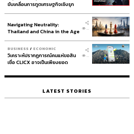
ขับเคลื่อนการทูตเศรษฐกิจเชิงรุก
ประกาศหุ้นส่วนยุทธศาสตร์ไทย –
อินโดนีเซีย
Navigating Neutrality:
...
Thailand and China in the Age
of a New Global Order
BUSINESS
/
ECONOMIC
วิเคราะห์ปรากฏการณ์คนแห่ขอสิน
...
เชื่อ CLICX อาจเป็นเพียงยอด
ภูเขาน้ำแข็ง ของปัญหาหนี้ครัว
เรือนไทยที่ถูกซุกไว้
LATEST STORIES