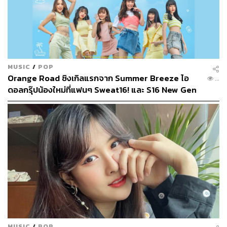
นี่คือสารคดีแรกของวง SWEAT16! ที่ดูแล้วจะรัก และอยาก
สนับสนุนให้เติบโตมากกว่านี้ มาทำความรู้จักกับน้องๆ วงนี้
MUSIC
/
POP
Orange Road ซิงเกิลแรกจาก Summer Breeze ไอ
มากขึ้นได้ใน SWEAT16! Documentary ユメノカケラ
...
ดอลกรุ๊ปน้องใหม่ที่แฟนๆ Sweat16! และ S16 New Gen
YUME NO KAKERA “ชิ้นส่วนของความฝัน”
Project คุ้นเคย
สามารถชมสารคดีได้ทาง LINE TV
MUSIC
/
POP