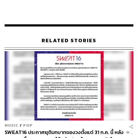
ของความฝัน” เล่าเรื่องราวตลอดเวลาที่ผ่านมาตั้งแต่เริ่มออดิ
ชันจนถึงงานครบรอบ 1 ปี เดบิวต์ (ช่วงปี 2559 ถึงปลายปี
2561 ตามเนื้อเรื่องในสารคดี) การแข่งขัน ระยะเวลาแห่ง
การทุ่มเททั้งแรงกายแรงใจ เบื้องหลังการใช้ชีวิตไอดอล การ
ซ้อมร้อง ซ้อมเต้น และเตรียมตัวต่างๆ อีกมากมาย ของกลุ่ม
RELATED STORIES
เด็กสาวที่มีความฝันร่วมกัน
ในสารคดี เราจะเห็นความพยายามของแต่ละคนที่ไม่ได้
พร้อมเรื่องการร้องการเต้นมาตั้งแต่แรก เช่น พราวด์-ปัทมา
ริษา ปัดภัย ที่ตอนประกาศผล 13 คนเธอไม่ได้รับโอกาส แต่ยัง
เลือกที่จะสู้ และพัฒนาตัวเองขึ้นมาจนได้เป็นตัวจริง, ม่านมุก-
ชดาธาร ด่านกุล กับเส้นทางที่ต้องเลือกระหว่างความฝันกับ
ความมั่นคงในสายอาชีพ, มิวสิค-จิดาภา จงสืบพันธ์ ที่
ภายนอกดูสดใสตลอดเวลา แต่ยังคิดว่าความพยายามของตัว
เองยังทำได้ไม่ดีพอ, รวมถึง แอ๊นท์-วรินดา เนินเพิ่มพิสุทธิ์
กัปตันของวง เรื่องความกดดันจากภายนอกที่มองว่าวงยังไป
ไม่รอด แต่เพราะกำลังใจจากแฟนคลับ ทำให้ยังสู้ต่อ แสดงให้
MUSIC
/
POP
SWEAT16 ประกาศยุติบทบาทของวงตั้งแต่ 31 ก.ค. นี้ หลัง
เห็นถึงบททดสอบที่เข้ามาพิสูจน์ความแข็งแกร่งภายในใจ
...