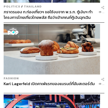
POLITICS
/
THAILAND
ภราดรมอง ก.ท่องเที่ยวฯ ขอใช้งบจาก พ.ร.ก. กู้เงินฯ ทำ
...
โครงการไทยเที่ยวไทยพลัส ถือว่าเข้าเกณฑ์กู้เงินฉุกเฉิน
FASHION
Karl Lagerfeld เปิดคาเฟ่แรกของแบรนด์ที่อัมสเตอร์ดัม
...