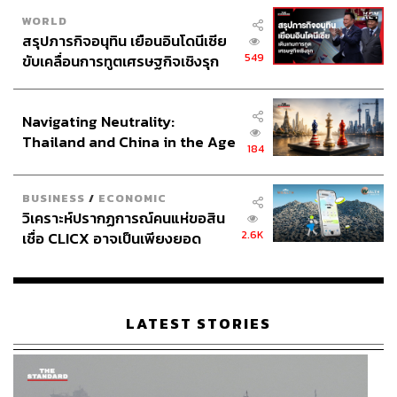
WORLD
สรุปภารกิจอนุทิน เยือนอินโดนีเซีย
549
ขับเคลื่อนการทูตเศรษฐกิจเชิงรุก
ประกาศหุ้นส่วนยุทธศาสตร์ไทย –
อินโดนีเซีย
Navigating Neutrality:
Thailand and China in the Age
184
of a New Global Order
BUSINESS
/
ECONOMIC
วิเคราะห์ปรากฏการณ์คนแห่ขอสิน
2.6K
เชื่อ CLICX อาจเป็นเพียงยอด
ภูเขาน้ำแข็ง ของปัญหาหนี้ครัว
เรือนไทยที่ถูกซุกไว้
LATEST STORIES