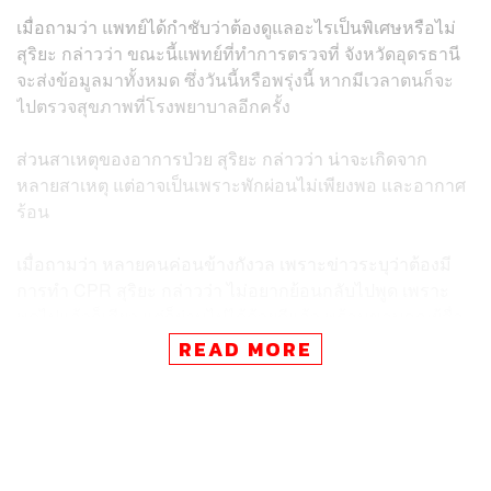
เมื่อถามว่า แพทย์ได้กำชับว่าต้องดูแลอะไรเป็นพิเศษหรือไม่
สุริยะ กล่าวว่า ขณะนี้แพทย์ที่ทำการตรวจที่ จังหวัดอุดรธานี
จะส่งข้อมูลมาทั้งหมด ซึ่งวันนี้หรือพรุ่งนี้ หากมีเวลาตนก็จะ
ไปตรวจสุขภาพที่โรงพยาบาลอีกครั้ง
ส่วนสาเหตุของอาการป่วย สุริยะ กล่าวว่า น่าจะเกิดจาก
หลายสาเหตุ แต่อาจเป็นเพราะพักผ่อนไม่เพียงพอ และอากาศ
ร้อน
เมื่อถามว่า หลายคนค่อนข้างกังวล เพราะข่าวระบุว่าต้องมี
การทำ CPR สุริยะ กล่าวว่า ไม่อยากย้อนกลับไปพูด เพราะ
พูดไปแล้วก็เสียว แต่ก็ผ่านไปได้ด้วยดีแล้ว พร้อมขอบคุณผู้สื่อ
ข่าวที่ได้ส่งข้อความให้กำลังใจ พร้อมทั้งยังยืนยันว่า สุขภาพ
READ MORE
ร่างกายยังแข็งแรง และสามารถทำงานได้
TAGS:
อุดรธานี
กระทรวงเกษตรและสหกรณ์
ทำเนียบรัฐบาล
สุริยะ จึงรุ่งเรืองกิจ