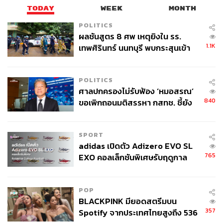
TODAY
WEEK
MONTH
POLITICS
ผลชันสูตร 8 ศพ เหตุยิงใน รร.
1.1K
เทพศิรินทร์ นนทบุรี พบกระสุนเข้า
จุดสำคัญ ‘ศีรษะ-หน้าอก’ ครูถูกยิง
4 นัด จากระยะไกล
POLITICS
ศาลปกครองไม่รับฟ้อง ‘หมอสรณ’
840
ขอเพิกถอนมติสรรหา กสทช. ชี้ยัง
ไม่ใช่ผู้เดือดร้อนเสียหาย
SPORT
adidas เปิดตัว Adizero EVO SL
765
EXO คอลเล็กชันพิเศษรับฤดูกาล
College Football
POP
BLACKPINK มียอดสตรีมบน
357
Spotify จากประเทศไทยสูงถึง 536