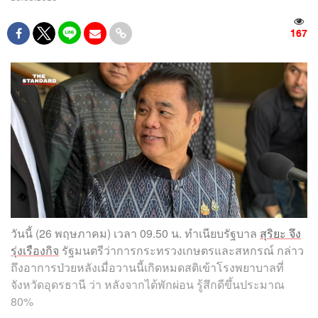
167
วันนี้ (26 พฤษภาคม) เวลา 09.50 น. ทำเนียบรัฐบาล
สุริยะ จึง
รุ่งเรืองกิจ
รัฐมนตรีว่าการกระทรวงเกษตรและสหกรณ์ กล่าว
ถึงอาการป่วยหลังเมื่อวานนี้เกิดหมดสติเข้าโรงพยาบาลที่
จังหวัดอุดรธานี ว่า หลังจากได้พักผ่อน รู้สึกดีขึ้นประมาณ
80%