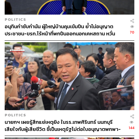
POLITICS
อนุทินกำชับกำนัน ผู้ใหญ่บ้านคุมเข้มปืน ย้ำไม่อนุญาต
70
ประชาชน-ขรก.ไร้หน้าที่พกปืนออกนอกเคหสถาน หวั่น
พฤติกรรมลอกเลียนแบบ จ่อลงพื้นที่เกิดเหตุ
POLITICS
นายกฯ เผยรู้สึกแย่เหตุยิง ในรร.เทพศิรินทร์ นนทบุรี
144
เสียใจกับผู้เสียชีวิต ชี้เป็นเหตุรัฐไม่ต่อใบอนุญาตพกพา-
ครอบครองปืน