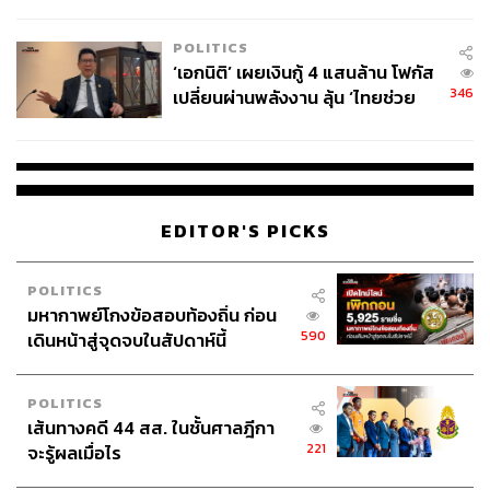
ล้านครั้ง ตลอด 10 ปีที่ผ่านมา
POLITICS
‘เอกนิติ’ เผยเงินกู้ 4 แสนล้าน โฟกัส
346
เปลี่ยนผ่านพลังงาน ลุ้น ‘ไทยช่วย
ไทยพลัส’ เฟส 2 รอประเมินความ
เหมาะสม
EDITOR'S PICKS
POLITICS
มหากาพย์โกงข้อสอบท้องถิ่น ก่อน
590
เดินหน้าสู่จุดจบในสัปดาห์นี้
POLITICS
เส้นทางคดี 44 สส. ในชั้นศาลฎีกา
221
จะรู้ผลเมื่อไร