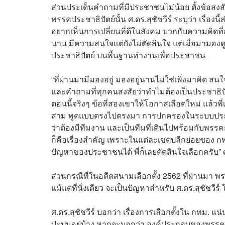
ส่วนประเด็นคำถามที่มีประชาชนไม่น้อย ตั้งข้อสงสัยว
พรรคประชาธิปัตย์นั้น ศ.ดร.สุชัชวีร์ ระบุว่า เรื่
อยากเห็นการเปลี่ยนที่ดีในสังคม บวกกับความคิดที
นาน มีความสนใจแต่ยังไม่ตัดสินใจ แต่เมื่อมามองด
ประชาธิปัตย์ บนพื้นฐานทำงานเพื่อประชาชน
“ที่ผ่านมามีมองอยู่ มองอยู่นานไม่ใช่เพิ่งมาคิด สน
และคำถามที่ทุกคนสงสัยว่าทำไมต้องเป็นประชาธิปั
ตอนนี้จริงๆ ข้อที่สองเขาให้โอกาสเลือดใหม่ แล้วพี่
สาม พูดแบบตรงไปตรงมา การปกครองในระบบประชาธิ
ว่าต้องมีทีมงาน และเป็นทีมที่เดินไปพร้อมกับพรรคการเ
ก็คือเรื่องสำคัญ เพราะในแต่ละเขตปลีกย่อยของ ก
ปัญหาของประชาชนได้ พี่ก็เลยตัดสินใจเลือกครับ” ศ.
ส่วนกรณีที่ในอดีตสนามเลือกตั้ง 2562 ที่ผ่านมา พ
แม้แต่ที่นั่งเดียว จะเป็นปัญหาสำหรับ ศ.ดร.สุชัชว
ศ.ดร.สุชัชวีร์ บอกว่า เรื่องการเลือกตั้งใน กทม
ปะปนอยู่บ้าง หากจะบอกว่า องค์ประกอบของพรรคการเม