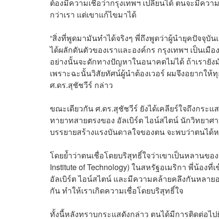
ต้องมีความเชื่อว่ากรุงเทพฯ เปลี่ยนได้ ตนจะมีความ
กว่าเรา แต่เขาแก้ไขมาได้
“สิ่งที่พูดมามันทำได้จริงๆ พี่ถึงพูดว่าผู้นำยุคปัจจ
ได้ผลักดันตัวของเราและองค์กร กรุงเทพฯ เป็นเมือ
อย่างนั้นจะดักทางปัญหาในอนาคตไม่ได้ ถ้าเรายังมัว
เพราะฉะนั้นวิสัยทัศน์ผู้นำต้องเวอร์ ผมจึงอยากให้
ศ.ดร.สุชัชวีร์ กล่าว
ขณะเดียวกัน ศ.ดร.สุชัชวีร์ ยังได้เคลียร์ใจถึงกระแส
ทายาทสายตรงของ อัลเบิร์ต ไอน์สไตน์ นักวิทยาศ
บรรยายสร้างแรงบันดาลใจของตน จะพบว่าตนได้หยิ
โดยย้ำว่าตนเชื่อโดยบริสุทธิ์ใจว่าเขาเป็นหลานของอั
Institute of Technology) ในสหรัฐอเมริกา พี่น้องท
อัลเบิร์ต ไอน์สไตน์ และมีความคล้ายคลึงกันหลายอย่
กัน ทำให้เราเกิดความเชื่อโดยบริสุทธิ์ใจ
ทั้งนี้หลังทราบกระแสดังกล่าว ตนได้มีการติดต่อไป