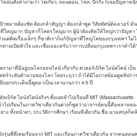
ใจเย็นตั้งคำถามว่า โตเกียว, ลอนดอน, โซล, ปักกิ่ง ก็เจอปัญหาหนั
ุบันเป้าหมายต้องชัด ต้องกล้าสัญญา ต้องกล้าพูด วิสัยทัศน์ต้องเวอร์ มั
งที่ใหญ่มาก ปัญหาก็โคตรใหญ่มาก ผู้นำต้องคิดให้ใหญ่กว่าปัญหา 
แต่คิดเรื่องเล็กๆ กี่ชาติเราก็แก้ปัญหาที่ใหญ่โตของกรุงเทพฯ ไม่ไ
ทุกท่านเปิดหัวใจ และเชื่อเถอะครับว่าการเปลี่ยนกรุงเทพฯ เราทำได้”
ดราม่าที่มีอยู่บนโลกออนไลน์ เกี่ยวกับ ศ.เฮอร์เบิร์ต ไอน์สไตน์ เป็น
าสตร์ระดับตำนานของโลก โดยระบุว่า ถ้าได้มีโอกาสย้อนดูคลิปกา
บยกประเด็นนี้พูดมาเป็นเวลานานกว่า 4-5 ปี
ลเบิร์ต ไอน์สไตน์จริงๆ ตั้งแต่เข้าไปเรียนที่ MIT (Massachusetts
ี่เข้าไปเรียนในภาควิชาเดียวกันต่างก็พูดว่าอาจารย์คนนี้คือหลานขอ
าง ทั้งหน้าตา, ประวัติการศึกษา เรียนที่เดียวกัน ชื่อ-นามสกุลก็คล
ยังรุ่นพี่ที่เคยเรียนจาก MIT และเรียนภาควิชาเดียวกัน จากคนสอน