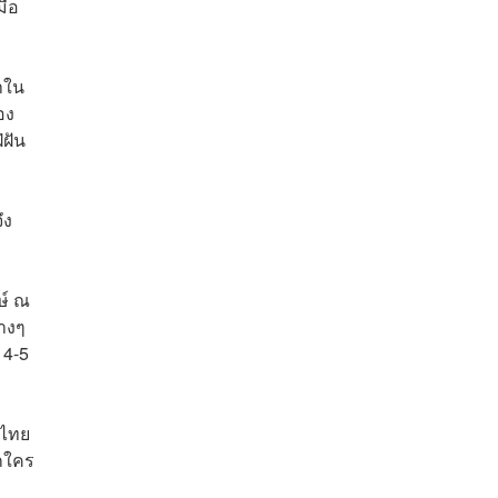
ื่อ
หาใน
อง
่ฝัน
ึง
ษ์ ณ
่างๆ
 4-5
น
นไทย
อกใคร