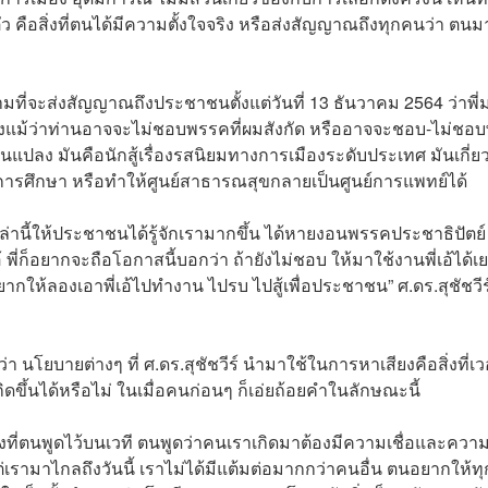
ดตัว คือสิ่งที่ตนได้มีความตั้งใจจริง หรือส่งสัญญาณถึงทุกคนว่า ตนมา
ยายามที่จะส่งสัญญาณถึงประชาชนตั้งแต่วันที่ 13 ธันวาคม 2564 ว่าพี่
ถึงแม้ว่าท่านอาจจะไม่ชอบพรรคที่ผมสังกัด หรืออาจจะชอบ-ไม่ชอบพี
่ยนแปลง มันคือนักสู้เรื่องรสนิยมทางการเมืองระดับประเทศ มันเกี่ย
 การศึกษา หรือทำให้ศูนย์สาธารณสุขกลายเป็นศูนย์การแพทย์ได้
ล่านี้ให้ประชาชนได้รู้จักเรามากขึ้น ได้หายงอนพรรคประชาธิปัตย์
อ้ พี่ก็อยากจะถือโอกาสนี้บอกว่า ถ้ายังไม่ชอบ ให้มาใช้งานพี่เอ้ได้
อยากให้ลองเอาพี่เอ้ไปทำงาน ไปรบ ไปสู้เพื่อประชาชน” ศ.ดร.สุชัชวีร
 นโยบายต่างๆ ที่ ศ.ดร.สุชัชวีร์ นำมาใช้ในการหาเสียงคือสิ่งที่เว
ิดขึ้นได้หรือไม่ ในเมื่อคนก่อนๆ ก็เอ่ยถ้อยคำในลักษณะนี้
ับสิ่งที่ตนพูดไว้บนเวที ตนพูดว่าคนเราเกิดมาต้องมีความเชื่อและควา
แต่เรามาไกลถึงวันนี้ เราไม่ได้มีแต้มต่อมากกว่าคนอื่น ตนอยากให้ท