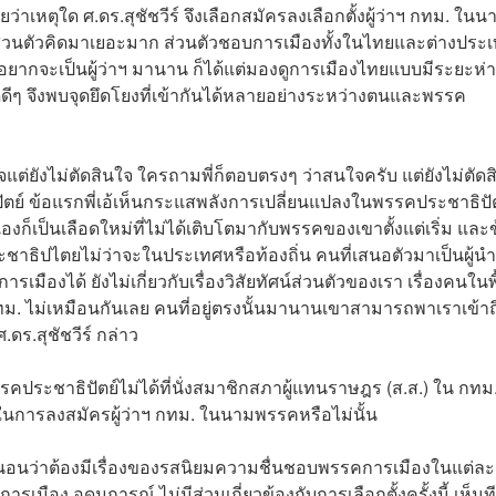
่าเหตุใด ศ.ดร.สุชัชวีร์ จึงเลือกสมัครลงเลือกตั้งผู้ว่าฯ กทม. ในน
องนี้ส่วนตัวคิดมาเยอะมาก ส่วนตัวชอบการเมืองทั้งในไทยและต่างประ
่อยากจะเป็นผู้ว่าฯ มานาน ก็ได้แต่มองดูการเมืองไทยแบบมีระยะห่
ูดีๆ จึงพบจุดยึดโยงที่เข้ากันได้หลายอย่างระหว่างตนและพรรค
ใจแต่ยังไม่ตัดสินใจ ใครถามพี่ก็ตอบตรงๆ ว่าสนใจครับ แต่ยังไม่ตัด
ตย์ ข้อแรกพี่เอ้เห็นกระแสพลังการเปลี่ยนแปลงในพรรคประชาธิปัต
เองก็เป็นเลือดใหม่ที่ไม่ได้เติบโตมากับพรรคของเขาตั้งแต่เริ่ม และ
ปไตยไม่ว่าจะในประเทศหรือท้องถิ่น คนที่เสนอตัวมาเป็นผู้นำ
มืองได้ ยังไม่เกี่ยวกับเรื่องวิสัยทัศน์ส่วนตัวของเรา เรื่องคนในพื้
ทม. ไม่เหมือนกันเลย คนที่อยู่ตรงนั้นมานานเขาสามารถพาเราเข้าถ
ดร.สุชัชวีร์ กล่าว
รรคประชาธิปัตย์ไม่ได้ที่นั่งสมาชิกสภาผู้แทนราษฎร (ส.ส.) ใน กทม
ีร์ ในการลงสมัครผู้ว่าฯ กทม. ในนามพรรคหรือไม่นั้น
. แน่นอนว่าต้องมีเรื่องของรสนิยมความชื่นชอบพรรคการเมืองในแต่ล
ือง อุดมการณ์ ไม่มีส่วนเกี่ยวข้องกับการเลือกตั้งครั้งนี้ เห็นท