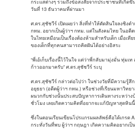
กระแสต่างๆ รวมถึงข้อสงสัยจากประชาชนที่เกิดขึ้น
วันที่ 13 ธันวาคมที่ผ่านมา
ศ.ดร.สุชัชวีร์ เปิดเผยว่า สิ่งที่ทำให้ตัดสินใจลง
กทม. อยากเป็นผู้ว่าฯ กทม. แต่ในสังคมไทย ในอดี
ในไทยเหมือนเป็นเรื่องต้องห้ามสำหรับเด็ก เมื่อเที
ของเด็กที่ทุกคนสามารถคิดฝันได้อย่างอิสระ
“พี่เอ้เก็บเรื่องนี้ไว้ในใจ แต่ว่าพี่กลับมามุ่งมั่น
ก้าวออกมาครับ” ศ.ดร.สุชัชวีร์ ระบุ
ศ.ดร.สุชัชวีร์ กล่าวต่อไปว่า ในช่วงวัยที่มีความรู
อยุธยา (อดีตผู้ว่าฯ กทม.) หรือช่วงที่เรียนมหาวิทย
ผนวกกับช่วงนั้นประสบปัญหาการเดินทางระหว่างบ้
ชั่วโมง เลยเกิดความคิดที่อยากจะแก้ปัญหาสุดหินน
ซึ่งในตอนเรียนเขียนโปรแกรมผลลัพธ์คือได้เกรด A ว
กระทั่งวันที่พบ ผู้ว่าฯ กฤษฎา เกิดความคิดอยากเป็น