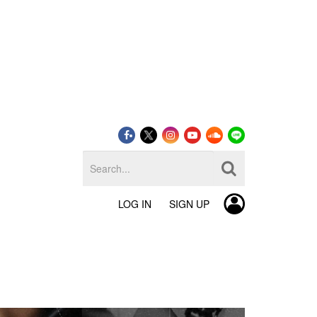
LOG IN
SIGN UP