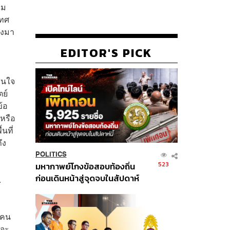
าม
เทศ
างมา
EDITOR'S PICK
สินใจ
ย์
ข้อ
หรือ
นที่
ึง
POLITICS
523
มหากาพย์โกงข้อสอบท้องถิ่น
ก่อนเดินหน้าสู่จุดจบในสัปดาห์
.
นี้
ะคน
ีจะ