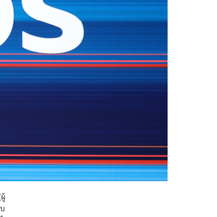
ู้
ับ