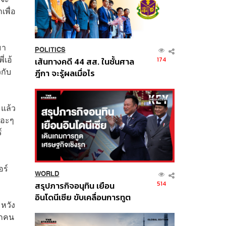
เพื่อ
มา
POLITICS
่เอ้
174
เส้นทางคดี 44 สส. ในชั้นศาล
วกับ
ฎีกา จะรู้ผลเมื่อไร
 แล้ว
เยอะๆ
์
อร์
WORLD
514
สรุปภารกิจอนุทิน เยือน
อินโดนีเซีย ขับเคลื่อนการทูต
มหวัง
เศรษฐกิจเชิงรุก ประกาศหุ้น
ุกคน
ส่วนยุทธศาสตร์ไทย –