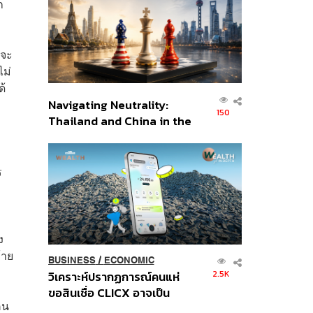
ก
อินโดนีเซีย
นจะ
ไม่
ด้
Navigating Neutrality:
150
Thailand and China in the
Age of a New Global
Order
ร
ง
้าย
BUSINESS
/
ECONOMIC
2.5K
วิเคราะห์ปรากฏการณ์คนแห่
ขอสินเชื่อ CLICX อาจเป็น
คน
เพียงยอดภูเขาน้ำแข็ง ของ