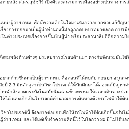
ภายหลัง ศ.ดร.สุชัชวีร์ เปิดตัวลงสนามการเมืองอย่างเป็นทางการเม
ชิงตำแหน่งผู้ว่าฯ กทม. คือมีความคิดในใจมาเสมอว่าอยากช่วยแก้ปัญ
ตเรื่องการออกมาเป็นผู้นำทำนองนี้มักถูกกดบทบาทมาตลอด การเมื
ยบในต่างประเทศเรื่องการขึ้นเป็นผู้นำ หรือประธานาธิบดีคือความใฝ
 ทุ่มเท สั่งสมพลังด้านต่างๆ ประสบการณ์รอบด้านมา ตรงกับจังหวะมันใช่จ
้สึกอยากก้าวขึ้นมาเป็นผู้ว่าฯ กทม. คือตอนที่ได้พบกับ กฤษฎา อรุณวง
าลัยปี 2-3 มีหลักสูตรเป็นวิชาโปรเจกต์ให้นักศึกษาได้ลองแก้ปัญหาต
านพักถึงลาดกระบังในสมัยนั้นค่อนข้างทรหด ใช้เวลาเดินทางร่วม
ี้ให้ได้ และเกิดเป็นโปรเจกต์คำนวณการเดินทางด้วยรถไฟฟ้าใต้ดิ
ิชาโปรเจกต์นี้ จึงอยากต่อยอดเพื่อให้รถไฟฟ้าใต้ดินเกิดขึ้นจริงใ
ผู้ว่าฯ กทม. และได้แต่เก็บงำความคิดนี้ไว้ในใจกว่า 30 ปี ไม่ได้บ