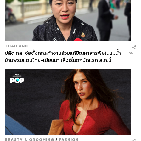
THAILAND
ปลัด ทส. จ่อตั้งคณะทำงานร่วมแก้ปัญหาสารพิษในแม่น้ำ
...
ข้ามพรมแดนไทย-เมียนมา เล็งเริ่มถกนัดแรก ส.ค.นี้
BEAUTY & GROOMING
/
FASHION