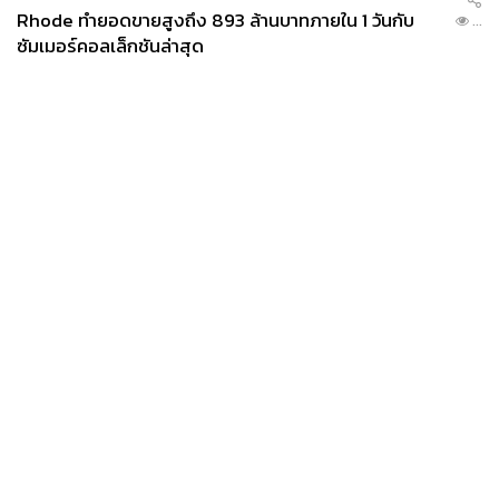
Rhode ทำยอดขายสูงถึง 893 ล้านบาทภายใน 1 วันกับ
...
ซัมเมอร์คอลเล็กชันล่าสุด
News
Wealth
Pop
Podcast
Video
Now
Opinion
Careers
Events
Privacy
About
Contact
Policy
FOR
ADVERTISING
MEMBERSHIP