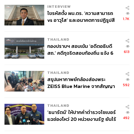
อ้างอิง:
INTERVIEW
ไขรหัสตั้ง ผบ.ตร. ‘ความสามารถ
https://www.cnbc.com/2021/07/05/streaming-service
1.7K
vs อาวุโส’ และอนาคตการปฏิรูปสี
s-compared-revenue-arpu-for-netflix-disney-more.ht
กากี กับ พล.ต.อ. เอก อังสนานนท์
ml
https://www.wired.com/story/disney-plus-hbo-max-str
THAILAND
eaming-wars/
กองปราบฯ สอบเข้ม ‘อดีตอธิบดี
https://www.peniaphobia.com/business/arpu-averag
613
สถ.’ คดีทุจริตสอบท้องถิ่น แจ้ง 6
e-revenue-per-user/
ข้อหาหนัก จ่อชง ป.ป.ช. 12 ส.ค. นี้
THAILAND
สามารถติดตาม THE STANDARD WEALTH
สรุปมหากาพย์กล้องส่องพระ
592
ZEISS Blue Marine จากสัญญา
ผ่านแอปพลิเคชันต่างๆ ที่คุณสะดวกหรือใช้งานอยู่แล้วได้เลย
ผลิต 8.3 ล้าน สู่ข้อพิพาท ‘มา
เวลล์ฯ’ ฟ้อง ‘โทน บางแค’ ผิดนัด
THAILAND
จ่ายหนี้-แอบระบุแบรนด์
‘ธนารัตน์’ ให้ปากคำตำรวจไซเบอร์
492
แฉช่องโหว่ 20 หน่วยงานรัฐ ยันไร้
TAGS:
Netflix
Streaming
Disney
Apple TV
นัยทางการเมือง
วิกฤตโควิด-19
Disney+ Hotstar
Prime Video