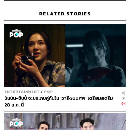
ศึกครั้งนี้ก็ไม่ใช่เรื่องง่ายเหมือนอย่างเคย หลังจากที่มีบาง
บริษัทไม่ยอมออกมาเปิดเผยตัวเลขเหล่านั้น ทั้งนี้ ความ
RELATED STORIES
โปร่งใสด้านตัวเลขผู้ใช้งานนั้นถือเป็นเรื่องสำคัญไม่เเพ้ผล
ประกอบการรวม ที่จะเป็นตัวกำหนดดวงชะตาของธุรกิจว่าจะ
รอดหรือจะร่วง ซึ่งการที่บางบริษัทเลือกแสดงท่าทีคลุมเครือ
เช่นนี้อาจมีนัยสำคัญที่จะส่งผลกระทบต่ออนาคตของบริษัทก็
เป็นได้
CNBC ได้รวบรวมโฉมหน้าข้อมูลจำนวนผู้ใช้งานและ
ARPU (อ้างอิงจากรายงานผลประกอบการไตรมาสล่าสุด)
ของผู้เล่นบางส่วนของตลาดสตรีมมิง มีดังนี้
เริ่มกันที่ Netflix เจ้าตลาดสตรีมมิงที่ขึ้นชื่อเรื่องความโปร่งใส
ENTERTAINMENT
/
POP
ออกมาเปิดเผยว่า ยอดผู้ใช้งานทั่วโลกมีกว่า 208 ล้านคนทั่ว
ปันปัน-ชิปปี้ จะประกบคู่กันใน ‘วารี๑๐๐ศพ’ เตรียมสตรีม
โลก และ ARPU ในสหรัฐอเมริกาและเเคนาดาอยู่ที่ 14.25
94
28 ส.ค. นี้
ดอลลาร์สหรัฐ (ราว 458 บาท) ทั้งนี้ Netflix เป็นแพลตฟอร์มที่
ไม่มีโฆษณา จึงไม่มีเหตุผลที่ต้องปกปิดตัวเลขทางการเงินอัน
เกี่ยวข้องในเชิงพาณิชย์