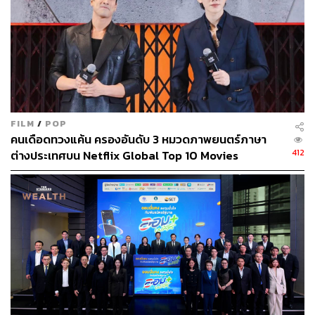
ถัดมาเป็นอาณาจักรสื่อยักษ์ของโลก Disney+ (รวมบริการ
Hotstar) ที่เปิดตัวสตรีมมิงมาตั้งแต่ปี 2015 แต่เพิ่งขยายมาใน
บ้านเราเมื่อเดือนที่เเล้ว มียอดผู้ใช้งานกว่า 103.6 ล้านคนทั่ว
โลก และทำ ARPU ทั่วโลก อยู่ที่ 3.99 ดอลลาร์สหรัฐ (ราว
128 บาท)
สำหรับเรื่องความโปร่งใสด้านตัวเลขของ Disney+ ยังคงเป็น
FILM
/
POP
รอง Netflix ถึงแม้ว่าจะได้เปรียบเรื่องราคาที่ถูกกว่าและโต
คนเดือดทวงแค้น ครองอันดับ 3 หมวดภาพยนตร์ภาษา
เร็วกว่าในกลุ่มลูกค้าของ Disney+ แต่บริษัทก็ไม่ได้เปิดเผยผล
412
ต่างประเทศบน Netflix Global Top 10 Movies
ประกอบการในระดับของภูมิภาค โดยตามรายงานเมื่อวันที่ 2
กรกฎาคมที่ผ่านมา ระบุว่า การเติบโตของ Disney+ ค่อนข้าง
ซบเซาในแถบสหรัฐอเมริกาและเเคนาดา
ผู้เล่นที่มาแรงอีกเจ้าคือ HBO และ HBO Max ของค่าย
WarnerMedia มียอดผู้ใช้งาน 63.9 ล้านคนทั่วโลก ในจำนวน
นี้เป็นชาวอเมริกันกว่า 44.2 ล้านคน ARPU อยู่ที่ 11.72
ดอลลาร์สหรัฐต่อเดือน (ราว 377 บาท) อย่างไรก็ดี ตัวเลขผู้ใช้
งานยังคงมีความทับซ้อนกันใน HBO และ HBO Max ทาง