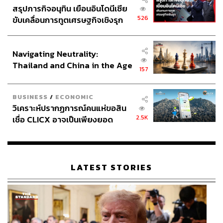
สรุปภารกิจอนุทิน เยือนอินโดนีเซีย
526
ขับเคลื่อนการทูตเศรษฐกิจเชิงรุก
ประกาศหุ้นส่วนยุทธศาสตร์ไทย –
อินโดนีเซีย
Navigating Neutrality:
Thailand and China in the Age
157
of a New Global Order
BUSINESS
/
ECONOMIC
วิเคราะห์ปรากฏการณ์คนแห่ขอสิน
2.5K
เชื่อ CLICX อาจเป็นเพียงยอด
ภูเขาน้ำแข็ง ของปัญหาหนี้ครัว
เรือนไทยที่ถูกซุกไว้
LATEST STORIES