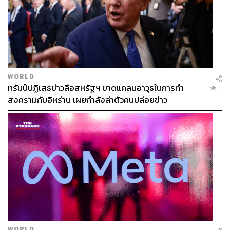
WORLD
ทรัมป์ปฏิเสธข่าวลือสหรัฐฯ ขาดแคลนอาวุธในการทำ
...
สงครามกับอิหร่าน เผยกำลังล่าตัวคนปล่อยข่าว
WORLD