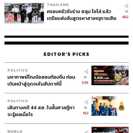
THAILAND
ครอบครัวรับร่าง ฮลุน โซโล่ แล้ว
482
เตรียมส่งชันสูตรหาสาเหตุการเสีย
ชีวิต
94
EDITOR'S PICKS
ABOUT THE AUTHOR
POLITICS
มหากาพย์โกงข้อสอบท้องถิ่น ก่อน
ชมพู บุญยิ่งยง
536
เดินหน้าสู่จุดจบในสัปดาห์นี้
นักศึกษาฝึกงาน THE STANDARD WEALTH
POLITICS
เส้นทางคดี 44 สส. ในชั้นศาลฎีกา
182
จะรู้ผลเมื่อไร
WORLD