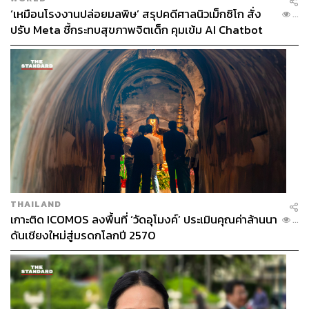
‘เหมือนโรงงานปล่อยมลพิษ’ สรุปคดีศาลนิวเม็กซิโก สั่ง
...
ปรับ Meta ชี้กระทบสุขภาพจิตเด็ก คุมเข้ม AI Chatbot
THAILAND
เกาะติด ICOMOS ลงพื้นที่ ‘วัดอุโมงค์’ ประเมินคุณค่าล้านนา
...
ดันเชียงใหม่สู่มรดกโลกปี 2570