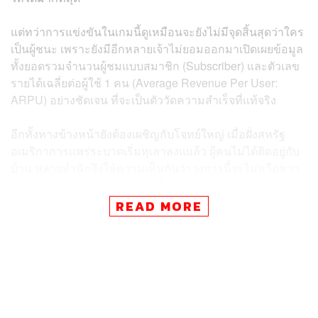
แต่ทว่าการแข่งขันในเกมนี้ดูเหมือนจะยังไม่มีจุดสิ้นสุดว่าใคร
เป็นผู้ชนะ เพราะยังมีอีกหลายเจ้าไม่ยอมออกมาเปิดเผยข้อมูล
ทั้งยอดรวมจำนวนผู้ชมแบบสมาชิก (Subscriber) และตัวเลข
รายได้เฉลี่ยต่อผู้ใช้ 1 คน (Average Revenue Per User:
ARPU) อย่างชัดเจน ที่จะเป็นตัววัดความสำเร็จที่เเท้จริง
อีกทั้งทางข้างหน้ายังต้องเผชิญกับโจทย์ใหญ่ เมื่อฝั่งสหรัฐ
อเมริกาการเเพร่ระบาดเริ่มทุเลาลงแแล้ว ผู้คนไม่ได้ติดอยู่กับ
บ้าน หลายสำนักจึงให้ความเห็นกันว่าวงการนี้จะไม่หวือหวา
เหมือนช่วงก่อน ซึ่งนี่ถือเป็นจุดชี้ชะตาของ ‘ศึกสงครามสตรีม
มิง’ อีกครั้ง ว่าสุดท้ายใครกันจะเป็นผู้กุมชัยชนะตัวจริง
READ MORE
ในช่วงที่มีการแพร่ระบาดหนักๆ ในปี 2020 Netflix, Disney+,
Amazon Prime และ Apple TV+ ต่างมียอดผู้ใช้งานใหม่เพิ่ม
ขึ้นหลักล้านคน ค่ายยักษ์ใหญ่รายอื่นมองเห็นอนาคตที่สดใส
ของวงการนี้ต่างพากันปรับตัวหันมาปล่อยของผ่านบริการ
สตรีมมิงของตัวเองกันทั้งนั้น ไม่ว่าจะเป็น Comcast สังกัด