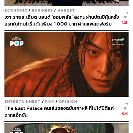
WarnerMedia จึงเลือกเปิดเผยตัวเลข ARPU ที่ถือว่าค่อนข้าง
สูงเมื่อเทียบกับคู่แข่งมาเป็นตัวชูโรงดึงดูดนักลงทุนเเทน
ECONOMIC
/
BUSINESS
/
MARKET
เจาะรายละเอียด บอนด์ ‘ออมพลัส’ ลงทุนผ่านบัญชีหุ้นครั้ง
คู่ต่อสู้ที่มีศักยภาพสูงอีกรายคือ Discovery บริษัทสื่อที่โดด
1.2K
แรกในไทย! เริ่มต้นเพียง 1,000 บาท ผ่านแพลตฟอร์ม
เด่นเรื่องการทำสารคดี ให้ข้อมูลว่ามียอดผู้ใช้งานจำนวน 15
Bond Connect ก่อนเปิดจองซื้อ 3-5 ส.ค.นี้
ล้านคน ในทุกช่องบริการ โดยกว่า 13 ล้านคน คือผู้ใช้งาน
Discovery+ และ ARPU อยู่ที่ 7 ดอลลาร์สหรัฐต่อเดือน (ราว
225 บาท)
อย่างไรก็ดี ไม่นานมานี้ Discovery ได้ประกาศควบรวม
กิจการกับบริษัท WarnerMedia โดย เดวิด ซาสลาฟ ซีอีโอ
ของ Discovery บอกเป็นนัยว่า ไม่เห็นทางรอดของบริษัทใน
วงการสตรีมมิงเท่าไรนักหากจะต้องสู้ศึกคนเดียว โดยคาดว่า
ดีลครั้งนี้จะแล้วเสร็จในช่วงกลางปี 2022
ENTERTAINMENT
/
POP
/
OPINION
The East Palace คนเล่นของฉบับเกาหลี ที่ไม่ได้มีดีแค่
ส่วนตัวเต็งในวงการสตรีมมิงอีกคนคือ Amazon Prime Video
520
ฉากแอ็กชัน
ที่ให้บริการสตรีมมิงตั้งเเต่ปี 2006 ล่าสุดเปิดเผยว่า Prime มี
จำนวนสมาชิกมากกว่า 200 ล้านคนทั่วโลก โดย 175 ล้านคน
ใช้บริการสตรีมมิงเมื่อปีที่เเล้ว