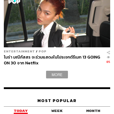
ทั้งนี้ Amazon ไม่ได้เปิดเผยจำนวนผู้ใช้สตรีมมิงและ ARPU
อย่างชัดเจน เนื่องจากผู้สมัครสมาชิก Prime มีความทับซ้อน
กับบริการอื่นๆ ของบริษัทด้วย เช่น สมัครเพื่อใช้บริการส่ง
พัสดุของ Amazon ฟรี ใช้เป็นส่วนลดร้านค้าต่างๆ และเข้าถึง
บริการอื่นๆ ของ Amazon
อีกรายที่ไม่พูดถึงไปไม่ได้เลยคือ Apple ที่ขึ้นเเท่นบริษัทที่มี
ENTERTAINMENT
/
POP
มูลค่าสูงที่สุดในโลกปี 2021 ทว่าในเรื่องความโปร่งใสของ
ไมร่า มณีภัสสร จะร่วมแสดงในโปรเจกต์รีเมก 13 GOING
ตัวเลขผลประกอบการฝั่งสตรีมมิงถือว่าอยู่รั้งท้ายเลยก็ว่าได้
85
ON 30 จาก Netflix
เพราะเจ้าตัวเเทบไม่เปิดเผยตัวเลขอะไรเลยของ Apple TV+ ที่
ได้เปิดให้บริการตั้งแต่ปลายปี 2019
MORE
ดูเหมือนว่าธุรกิจนี้ของ Apple จะยังคงไม่เข้าที่เข้าทาง หลาย
ฝ่ายคาดการณ์ว่า Apple คงออกมาเปิดเผยข้อมูลเหล่านี้ตอน
ที่บริษัทเริ่มทำเงินจากรายได้ที่เข้ามาต่อเนื่อง (Recurring
MOST POPULAR
Revenue)
TODAY
WEEK
MONTH
พิสูจน์อักษร: นัฐฐา สอนกลิ่น