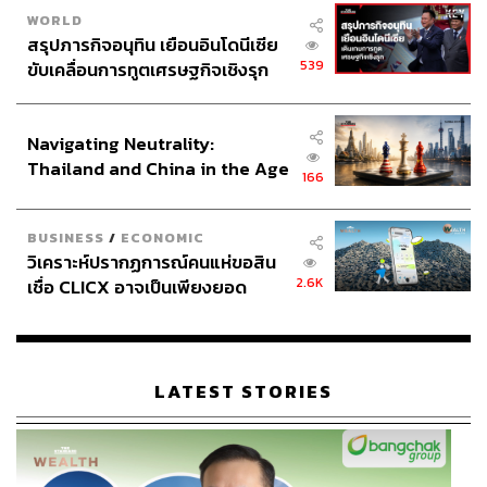
WORLD
สรุปภารกิจอนุทิน เยือนอินโดนีเซีย
539
ขับเคลื่อนการทูตเศรษฐกิจเชิงรุก
ประกาศหุ้นส่วนยุทธศาสตร์ไทย –
อินโดนีเซีย
Navigating Neutrality:
Thailand and China in the Age
166
of a New Global Order
BUSINESS
/
ECONOMIC
วิเคราะห์ปรากฏการณ์คนแห่ขอสิน
2.6K
เชื่อ CLICX อาจเป็นเพียงยอด
ภูเขาน้ำแข็ง ของปัญหาหนี้ครัว
เรือนไทยที่ถูกซุกไว้
LATEST STORIES