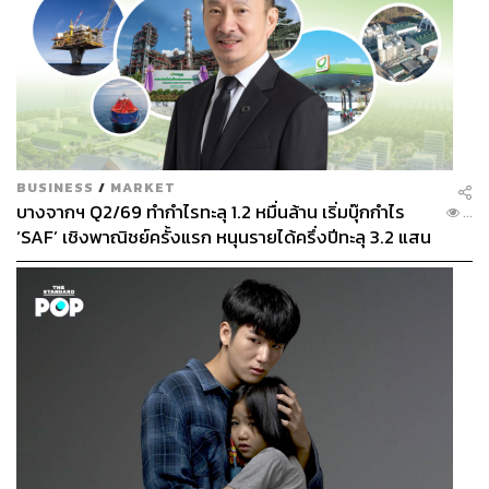
BUSINESS
/
MARKET
บางจากฯ Q2/69 ทำกำไรทะลุ 1.2 หมื่นล้าน เริ่มบุ๊กกำไร
...
‘SAF’ เชิงพาณิชย์ครั้งแรก หนุนรายได้ครึ่งปีทะลุ 3.2 แสน
ล้าน