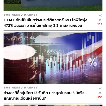
BUSINESS
/
MARKET
TAGS:
Berkshire Hathaway
ตลาดหุ้นสหรัฐฯ
หุ้น
CXMT ยักษ์ชิปจีนสร้างประวัติศาสตร์ IPO ไอพีโอพุ่ง
เศรษฐกิจถดถอย
หุ้นญี่ปุ่น
Warren Buffett
228
472% วันแรก มาร์เก็ตแคปทะลุ 3.3 ล้านล้านหยวน
60
ABOUT THE AUTHOR
BUSINESS
/
MARKET
ศนิชา ละครพล
ต่างชาติซื้อหุ้นไทย 13 วันติด ยาวสุดในรอบ 3 ปีครึ่ง
THE STANDARD WEALTH Editor
455
สัญญาณเตือนหรือขาขึ้น?