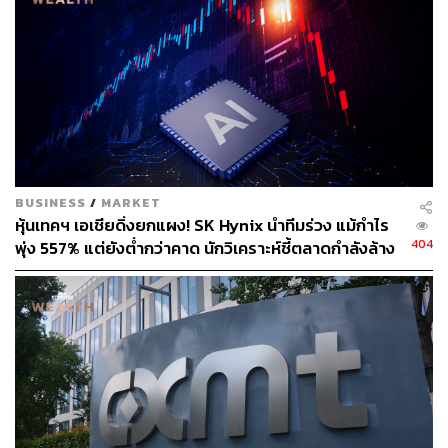
ไขคำตอบ…ทำไม หุ้นเวียดนาม ดิ่งเกือบจะหนักสุดของ
โลก ล้างภาพดาวรุ่งแห่งเอเชีย
จับตา! หุ้นฮ่องกง ดีดกลับจริงหรือแค่ชั่วคราว หลังผู้นำจี
นส่งสัญญาณหนุนตลาดหุ้นอีกครั้ง
ส่อง 9 ตลาดหุ้นเอเชีย ‘อินโดนีเซีย’ แชมป์เงินไหลเข้าม
ากสุด และเป็นตลาดหนึ่งเดียวที่ยืนบวก
อ้างอิง:
BUSINESS
/
MARKET
หุ้นเทคฯ เอเชียดิ่งยกแผง! SK Hynix นำทีมร่วง แม้กำไร
https://www.bloomberg.com/news/articles/2023-05-0
404
พุ่ง 557% แต่ยังต่ำกว่าคาด นักวิเคราะห์ชี้ตลาดกำลังล้าง
1/warren-buffett-can-beat-s-p-500-help-fight-off-rece
‘ฟองสบู่’ AI
ssion-fears-investors-say?srnd=premium-asia&sref=
CVqPBMVg
สามารถติดตาม THE STANDARD WEALTH
ผ่านแอปพลิเคชันต่างๆ ที่คุณสะดวกหรือใช้งานอยู่แล้วได้เลย