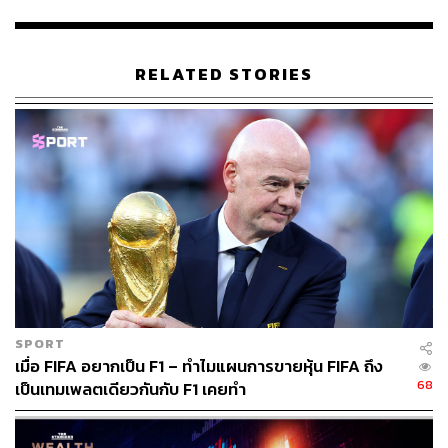
เซอร์เวย์เชื่อว่า ค่าพรีเมียมนั้นสูงถึง 10% ซึ่งสอดคล้องกับ
ข้อมูลทางสถิติที่พบว่า หุ้นของ Berkshire คืนผลตอบแทน
แบบทบต้นที่ 9.5% ต่อปีจนถึงไตรมาสแรกนับจากช่วงเปลี่ยน
RELATED STORIES
สหัสวรรษ ซึ่งชนะผลตอบแทน 6.5% ของดัชนี S&P
และเมื่อไม่นานมานี้ บัฟเฟตต์เพิ่งไปเยือนญี่ปุ่นเพื่อเพิ่มผล
ตอบแทนของ Berkshire ซึ่งผู้ร่วมเซอร์เวย์ราว 59% เห็นด้วย
กับบัฟเฟตต์ว่า หุ้นญี่ปุ่นยังมีคุณค่าเพิ่มและจะให้ผลตอบแทน
ที่ดีกว่าหุ้นสหรัฐฯ
ทั้งนี้ หุ้นญี่ปุ่นให้อัตราผลตอบแทนกำไรในอนาคตที่ 5.8%
เทียบกับประมาณ 5.3% ในดัชนี S&P
นอกจากนี้หุ้นสหรัฐฯ ยังเผชิญกับการปรับขึ้นอัตราดอกเบี้ยอีก
SPORT
อย่างน้อยหนึ่งครั้ง ในขณะที่หุ้นญี่ปุ่นมีต้นทุนการกู้ยืมที่ต่ำ
เมื่อ FIFA อยากเป็น F1 – ทำไมแผนการขายหุ้น FIFA ถึง
เนื่องจากการกำหนด Yield Curve Control ของ BOJ
68
เป็นเทมเพลตเดียวกันกับ F1 เคยทำ
ข่าวที่เกี่ยวข้อง