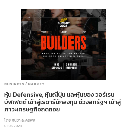
/
BUSINESS
MARKET
หุ้น Defensive, หุ้นญี่ปุ่น และหุ้นของ วอร์เรน
บัฟเฟตต์ เข้าสู่เรดาร์นักลงทุน ช่วงสหรัฐฯ เข้าสู่
ภาวะเศรษฐกิจถดถอย
โดย
ศนิชา ละครพล
01.05.2023