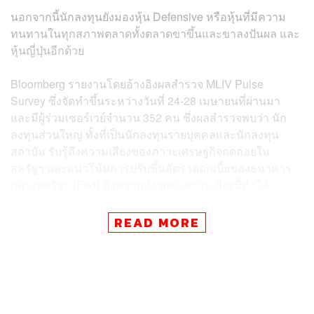
นอกจากนี้นักลงทุนยังมองหุ้น Defensive หรือหุ้นที่มีความ
ทนทานในทุกสภาพตลาดทั้งตลาดขาขึ้นและขาลงปันผล และ
หุ้นญี่ปุ่นอีกด้วย
Bloomberg รายงานโดยอ้างอิงผลสำรวจ MLIV Pulse
Survey ซึ่งจัดทำขึ้นระหว่างวันที่ 24-28 เมษายนที่ผ่านมา
และมีผู้ร่วมเซอร์เวย์จำนวน 352 คน ซึ่งผลสำรวจพบว่า นัก
ลงทุนส่วนใหญ่ ทั้งที่เป็นนักลงทุนรายบุคคลและนักลงทุน
สถาบัน รับรู้ถึงความเสี่ยงของภาวะเศรษฐกิจถดถอยใน
สหรัฐฯ และแนวโน้มการปรับขึ้นอัตราดอกเบี้ยของธนาคาร
กลางสหรัฐฯ (Fed) ซึ่งความกังวลต่อความเสี่ยงนี้ทำให้
บรรดานักลงทุนหันเรดาร์เข้าสู่หุ้น Defensive ตามรอยนัก
ลงทุนผู้เป็นตำนานที่ยังมีชีวิตอย่าง วอร์เรน บัฟเฟตต์
READ MORE
ผลสำรวจพบว่า ผู้เชี่ยวชาญด้านการเงินและนักลงทุนรายย่อย
มองว่า หุ้นของบริษัท Berkshire Hathaway Inc. มีมูลค่า
ราคาสูงเป็นกอบเป็นกำ และต่างเดิมพันว่า กลุ่มบริษัทดัง
กล่าวจะมีผลประกอบการดีกว่าตลาดหุ้นสหรัฐฯ