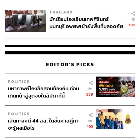
เวลล์ฯ’ ฟ้อง ‘โทน บางแค’ ผิดนัด
THAILAND
จ่ายหนี้-แอบระบุแบรนด์
นักเรียนโรงเรียนเทพศิรินทร์
789
นนทบุรี อพยพเข้ายังพื้นที่ปลอดภัย
ชั่วคราว หลังเหตุใช้อาวุธปืนภายใน
โรงเรียนคลี่คลาย
EDITOR'S PICKS
POLITICS
มหากาพย์โกงข้อสอบท้องถิ่น ก่อน
559
เดินหน้าสู่จุดจบในสัปดาห์นี้
POLITICS
เส้นทางคดี 44 สส. ในชั้นศาลฎีกา
193
จะรู้ผลเมื่อไร