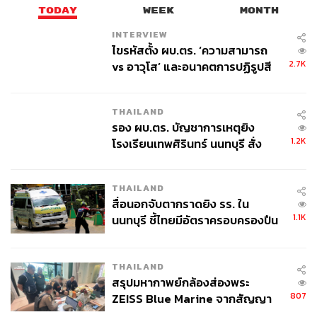
TODAY
WEEK
MONTH
INTERVIEW
ไขรหัสตั้ง ผบ.ตร. ‘ความสามารถ
2.7K
vs อาวุโส’ และอนาคตการปฏิรูปสี
กากี กับ พล.ต.อ. เอก อังสนานนท์
THAILAND
รอง ผบ.ตร. บัญชาการเหตุยิง
1.2K
โรงเรียนเทพศิรินทร์ นนทบุรี สั่ง
ค้นหา 2 รอบยืนยันไร้คนติดค้าง พบ
ศพปู่-ย่าที่บ้านพักผู้ก่อเหตุ
THAILAND
สื่อนอกจับตากราดยิง รร. ใน
1.1K
นนทบุรี ชี้ไทยมีอัตราครอบครองปืน
สูงในระดับต้นของภูมิภาค
THAILAND
สรุปมหากาพย์กล้องส่องพระ
807
ZEISS Blue Marine จากสัญญา
ผลิต 8.3 ล้าน สู่ข้อพิพาท ‘มา