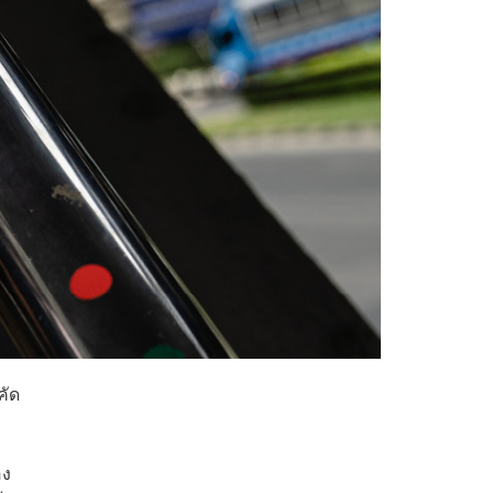
คัด
อง