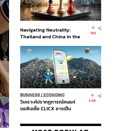
Navigating Neutrality:
160
Thailand and China in the
Age of a New Global
Order
BUSINESS
/
ECONOMIC
2.6K
วิเคราะห์ปรากฏการณ์คนแห่
ขอสินเชื่อ CLICX อาจเป็น
เพียงยอดภูเขาน้ำแข็ง ของ
ปัญหาหนี้ครัวเรือนไทยที่ถูกซุก
ไว้