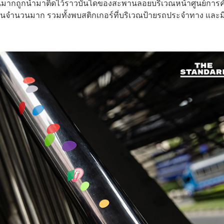
มากถูกนำมาติดไว้ราวบันไดของสะพานลอยบริเวณหน้าศูนย์การค
ัญจรเป็นจำนวนมาก รวมทั้งพบสติกเกอร์ที่บริเวณป้ายรถประจำทาง และม