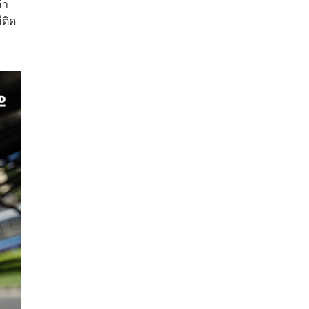
้า
ีติด