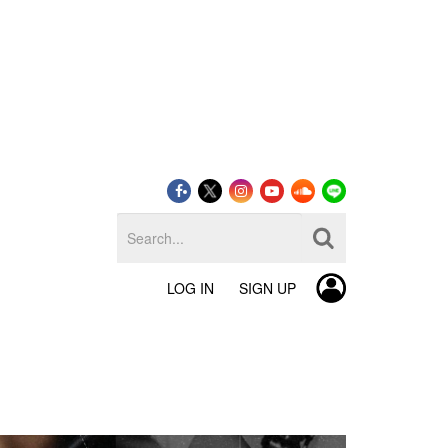
LOG IN
SIGN UP