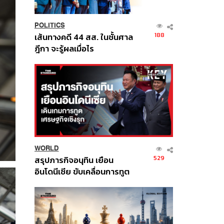
POLITICS
188
เส้นทางคดี 44 สส. ในชั้นศาล
ฎีกา จะรู้ผลเมื่อไร
WORLD
529
สรุปภารกิจอนุทิน เยือน
อินโดนีเซีย ขับเคลื่อนการทูต
เศรษฐกิจเชิงรุก ประกาศหุ้น
ส่วนยุทธศาสตร์ไทย –
อินโดนีเซีย