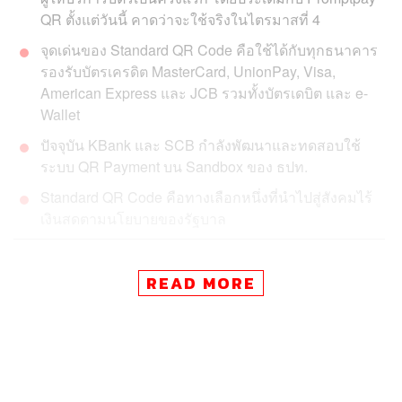
QR ตั้งแต่วันนี้ คาดว่าจะใช้จริงในไตรมาสที่ 4
จุดเด่นของ Standard QR Code คือใช้ได้กับทุกธนาคาร
รองรับบัตรเครดิต MasterCard, UnionPay, Visa,
American Express และ JCB รวมทั้งบัตรเดบิต และ e-
Wallet
ปัจจุบัน KBank และ SCB กำลังพัฒนาและทดสอบใช้
ระบบ QR Payment บน Sandbox ของ ธปท.
Standard QR Code คือทางเลือกหนึ่งที่นำไปสู่สังคมไร้
เงินสดตามนโยบายของรัฐบาล
ช่วงสัปดาห์ที่ผ่านมา เราได้เห็น
การปรับตัวของบรรดาธนา
READ MORE
คาร
ที่พร้อมใจกันโปรโมตแอปฯ บริการชำระเงินด้วย QR
Code ตามร้านค้าและบริการต่างๆ กันไปแล้ว เช่น K PLUS
SHOP ของกสิกรไทย SCB EASY ของไทยพาณิชย์
KMA
ของ
กรุงศรีอยุธยา
และ
MyMo Pay ของ
ออมสิน แม้แต่สาย
Non-bank อย่าง TrueMoney ก็ยังเข้าร่วมด้วย
เราเชื่อว่าหลายคนคงตื่นเต้นไปกับภาพวินมอเตอร์ไซค์