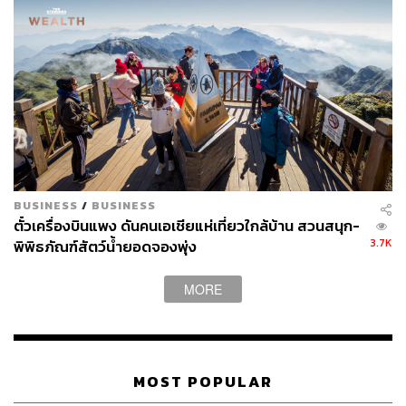
แต่รูปแบบของ QR Payment ในจีนมีลักษณะเป็น Closed
loop โดยใช้ QR Code หลายสี ตามบริการของแต่ละเจ้า เช่น
BUSINESS
/
BUSINESS
UnionPay Quick, WeChat, Alipay ขณะที่ Standard QR
ตั๋วเครื่องบินแพง ดันคนเอเชียแห่เที่ยวใกล้บ้าน สวนสนุก-
Code ของไทยนั้นใช้มาตรฐาน QR Code เดียวกันหมด
3.7K
พิพิธภัณฑ์สัตว์น้ำยอดจองพุ่ง
ธนาคารแห่งประเทศไทยได้เริ่มพัฒนา Standard QR
MORE
Code ขึ้นบน Regulatory Sandbox หรือสนามทดลอง
นวัตกรรมทางการเงิน (FinTech) เพื่อใช้จ่ายค่าสินค้าและ
บริการตามร้านค้าทั่วไป รวมทั้งร้านค้าออนไลน์ พร้อมย้ำว่า
จะตอบโจทย์ในวงกว้างในรูปแบบ Open Platform และ
MOST POPULAR
สามารถรองรับ Sources of Funds ได้หลากหลาย โดยเริ่ม