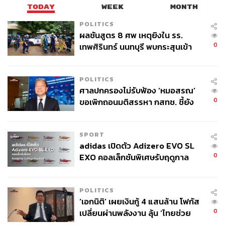
จากการจับมือกับ EMVco
หน่วยงานต่างประเทศที่ดูแลและ
TODAY
WEEK
MONTH
สนับสนุนการเชื่อมต่อเครือข่ายการชำระเงินระหว่างประเทศ
POLITICS
อาทิ MasterCard, UnionPay, Visa, American Express และ
ผลชันสูตร 8 ศพ เหตุยิงใน รร.
JCB เมื่อเดือนพฤษภาคม 2560 และนำมาพัฒนาต่อยอดกับ
0
เทพศิรินทร์ นนทบุรี พบกระสุนเข้า
กลุ่มธนาคารพาณิชย์ต่างๆ ไปจนถึงระบบ PromptPay
จุดสำคัญ ‘ศีรษะ-หน้าอก’ ครูถูกยิง
บริการแรกที่เราจะได้เห็นกันก่อนก็คือ PromptPay QR ที่
4 นัด จากระยะไกล
เปิดใช้ตั้งแต่วันที่ 30 สิงหาคมนี้เป็นต้นไป พร้อมชูจุดขายตรง
POLITICS
ศาลปกครองไม่รับฟ้อง ‘หมอสรณ’
ที่มีค่าธรรมเนียมต่ำหรือไม่คิดค่าธรรมเนียมในบางกรณี
0
ขอเพิกถอนมติสรรหา กสทช. ชี้ยัง
ธปท. กล่าวว่าปัจจุบันบรรดาธนาคารกำลังพัฒนาและ
ไม่ใช่ผู้เดือดร้อนเสียหาย
ทดลองใช้ในวงจำกัดบน Sandbox ได้แก่ กสิกรไทย และ ไทย
พาณิชย์ ซึ่งเริ่มโปรโมตว่ามีร้านค้าและบริการอีกมากมายที่
SPORT
จะรองรับระบบนี้ในอนาคต เช่น วินมอเตอร์ไซค์ แท็กซี่ ร้าน
adidas เปิดตัว Adizero EVO SL
ริมทางตามย่านการค้าและแหล่งท่องเที่ยว ส่วนธนาคารที่รอ
0
EXO คอลเล็กชันพิเศษรับฤดูกาล
อนุมัติเข้ามี 6 ราย คือ ธนาคารกรุงเทพ ธนาคารกรุงไทย
College Football
ธนาคารทหารไทย ธนาคารกรุงศรีอยุธยา ธนาคารธนชาติ
และธนาคารออมสิน
POLITICS
ทางด้านสมาคมธนาคารไทยเปิดเผยว่า กลุ่ม e-Wallet จะ
‘เอกนิติ’ เผยเงินกู้ 4 แสนล้าน โฟกัส
ลิงก์เข้ากับธนาคารโดยตรงในวันที่ 15 กันยายนนี้
0
เปลี่ยนผ่านพลังงาน ลุ้น ‘ไทยช่วย
คาดว่าเราจะได้ใช้งานกันจริงจังในไตรมาสที่ 4 ของปีนี้
ไทยพลัส’ เฟส 2 รอประเมินความ