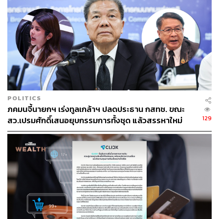
Photo: ธนาคารแห่งประเทศไทย
Standard QR Code เชื่อมโยงบริการรับ-ชำระเงินทุก
POLITICS
ธนาคาร
ภคมนจี้นายกฯ เร่งทูลเกล้าฯ ปลดประธาน กสทช. ขณะ
อธิบายง่ายๆ QR Code คือ รหัสชนิดหนึ่งที่ถูกพัฒนามา
129
สว.เปรมศักดิ์เสนอยุบกรรมการทั้งชุด แล้วสรรหาใหม่
จากบาร์โค้ด (barcode) แต่ใช้งานง่ายกว่าและเก็บข้อมูลได้
มากกว่า ปัจจุบันนิยมนำมาใช้หลายรูปแบบ เช่น ใช้เป็นช่อง
ทางการรับชำระเงินที่ร้านค้า เข้าถึงข้อมูลเว็บไซต์ต่างๆ เพียง
แค่สแกนผ่าน Mobile Application บนสมาร์ตโฟน
QR Payment ไม่ใช่รูปแบบบริการชำระเงินใหม่ล่าสุดซะที
เดียว ตัวอย่างที่เห็นได้บ่อยก็เช่น แอปพลิเคชัน Alipay ใน
เครือ Alibaba Group และ WeChat Pay ของ Tencent ที่ชาว
จีนนิยมใช้รับ-ชำระเงินผ่านสมาร์ตโฟน ซึ่งสองเจ้านี้ถือเป็นคู่