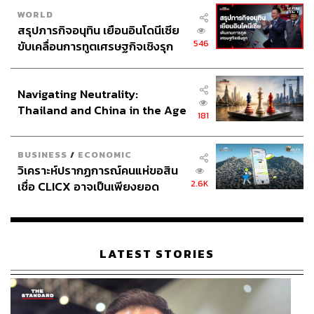
WORLD
สรุปภารกิจอนุทิน เยือนอินโดนีเซีย
546
ขับเคลื่อนการทูตเศรษฐกิจเชิงรุก
ประกาศหุ้นส่วนยุทธศาสตร์ไทย –
อินโดนีเซีย
Navigating Neutrality:
Thailand and China in the Age
181
of a New Global Order
BUSINESS
/
ECONOMIC
วิเคราะห์ปรากฏการณ์คนแห่ขอสิน
2.6K
เชื่อ CLICX อาจเป็นเพียงยอด
ภูเขาน้ำแข็ง ของปัญหาหนี้ครัว
เรือนไทยที่ถูกซุกไว้
LATEST STORIES
Standard QR Code มีอะไรน่าสนใจบ้าง
THE STANDARD ได้รวบรวมข้อมูลสำคัญของ Standard