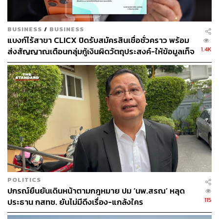
แข่งรายใหญ่ที่ขับเคี่ยวกันดุเดือดบนสมรภูมิ e-Payment ของ
จีน
จีนถือเป็นประเทศที่เปิดรับ QR Payment อย่างรวดเร็ว
BUSINESS
/
BUSINESS
ภายในเวลาไม่กี่ปี เราสามารถพบเห็นชาวจีนสแกน QR
แบงก์ไร้สาขา CLICX ปิดรับสมัครสินเชื่อชั่วคราว พร้อม
Code ชำระเงินได้ตามตลาด ร้านค้า ยันห้างสรรพสินค้า FT
1.4K
ส่งสัญญาณเตือนกลุ่มกู้เงินผิดวัตถุประสงค์-ให้ข้อมูลเท็จ
Confidential Research ของ
Financial Times
ได้สำรวจ
เตรียมดำเนินคดีเด็ดขาด
ความคิดเห็นของผู้บริโภคเกี่ยวกับการเลือกบริการชำระเงิน
ในจีน จำนวน 1,000 คนในช่วง 3 เดือน (18 พฤษภาคม 2560)
พบว่า 82.6% เลือกใช้ Alipay เป็นบริการหลัก โดยเฉพาะ
ประชากรที่อาศัยในเมืองรองระดับ 2 (
2nd Tier Cities)
และ
หัวเมืองหลัก (
1st Tier Cities
) เช่น
ปักกิ่ง เซี่ยงไฮ้ กวางโจว
เซินเจิ้น
ขณะที่สัดส่วนของผู้ใช้บริการ WeChat คิดเป็น
64.3%
POLITICS
ปกรณ์ยืนยันเดินหน้าตามกฎหมาย ปม ‘นพ.สรณ’ หลุด
115
ประธาน กสทช. ยันไม่มีดึงเรื่อง-แกล้งใคร