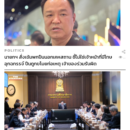
QR Code ว่ามีคุณสมบัติเด่นและข้อสังเกตอย่างไรบ้าง
ฝ่ายผู้บริโภคทั่วไป
จุดเด่น
รองรับการชำระเงินที่หลากหลาย เชื่อมต่อกับบัตรเดบิต
บัตรเครดิต บัญชีเงินฝากทุกธนาคาร บัญชี e-Wallet
และรองรับการชำระเงินจากต่างประเทศ (เฉพาะบาง
ประเทศ)
POLITICS
นายกฯ สั่งเข้มพกปืนนอกเคหสถาน ชี้ไม่ใช่เจ้าหน้าที่มีโทษ
โอนเงินข้ามธนาคารผ่านพร้อมเพย์ ซึ่งมีค่าธรรมเนียม
...
อุกฉกรรจ์ ปืนถูกขโมยก่อเหตุ เจ้าของร่วมรับผิด
ต่ำหรือไม่มีค่าธรรมเนียม
สแกน QR ผ่าน Mobile Banking ของธนาคารใดก็ได้
สะดวก รวดเร็ว ไม่ต้องพกเงินสด
ปลอดภัย ลดความเสี่ยงของการพกเงินสด การให้ข้อมูล
บัญชีธนาคาร/รหัส
CVV
ของตัวเองแก่ร้านค้า
ระบบที่รองรับถูกพัฒนาอยู่บนโครงสร้างพื้นฐานการให้
บริการในปัจจุบัน
ตรวจสอบความถูกต้องได้จากชื่อบัญชีและจำนวนเงินที่
แสดงบน QR Code ของร้านค้า
ใช้ username และ password เพื่อเข้าสู่ Mobile