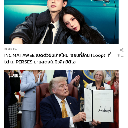
ลูกค้าเป็นคนใส่จำนวนเงินเอง
2. Dynamic
จะเปลี่ยนโค้ดในทุกรายการ โดยร้านค้าจะ
เป็นคน generate โค้ดแต่ละรายการ ลูกค้าไม่ต้องใส่จำนวน
เงิน
จุดเด่น
เพิ่มช่องทางการชำระเงิน ทั้งสำหรับร้าน Physical และ
MUSIC
Online
INC MATAWEE เปิดตัวซิงเกิลใหม่ ‘รอบที่ล้าน (Loop)’ ที่
...
สามารถเลือกใช้ ได้ทั้งระบบ Static และ Dynamic
ได้ เน PERSES มาแสดงในมิวสิกวิดีโอ
ลดการใช้เงินสด
ลดค่าใช้จ่ายการติดตั้งเครื่องรูดบัตร (EDC)
ใช้ username และ password เพื่อเข้าสู่ Mobile
Application ก่อนเลือกชำระเงิน