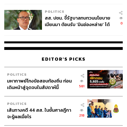
งานนี้ก็ขึ้นอยู่กับว่าเจ้าไหนจะพัฒนาได้สำเร็จก่อนกัน รวมทั้ง
เหมาะสม
POLITICS
ผ่านการทดสอบระบบงาน การดูแลลูกค้า และการดูแลความ
สส. ปชน. จี้รัฐบาลทบทวนนโยบาย
เสี่ยงที่เกี่ยวข้องตามหลักเกณฑ์ที่กำหนดของ Sandbox
0
เมียนมา ต้อนรับ ‘มินอ่องหล่าย’ ได้
นับเป็นครั้งแรกที่ทุกธนาคารร่วมกันพัฒนาเพื่อใช้ QR
แค่สัญญาว่างเปล่า
Code มาตรฐานเดียวกัน
“โจทย์ของเราคือ QR เดียว ใช้ได้หลายแบงก์ หลายบริการ
เช่น จ่ายด้วยบัตรวีซ่า มาสเตอร์การ์ด บัตรเดบิตในประเทศ
บัตรเดบิตต่างประเทศ หรือจ่ายด้วยพร้อมเพย์ เราให้คนเลือก
EDITOR'S PICKS
เอง เราควบคุมแหล่งเงินทุนหมุนเวียน หรือ Sources of funds
ได้เอง” ตัวแทนจ
ากสมาคมธนาคารไทยกล่าว
POLITICS
มหากาพย์โกงข้อสอบท้องถิ่น ก่อน
581
เดินหน้าสู่จุดจบในสัปดาห์นี้
POLITICS
เส้นทางคดี 44 สส. ในชั้นศาลฎีกา
218
จะรู้ผลเมื่อไร