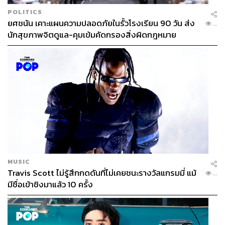
Application ก่อนเลือกชำระเงิน
POLITICS
ยศชนัน เคาะแผนความปลอดภัยในรั้วโรงเรียน 90 วัน ส่ง
...
นักสุขภาพจิตดูแล-คุมเข้มคัดกรองสิ่งผิดกฎหมาย
MUSIC
Travis Scott ไม่รู้สึกกดดันที่ไม่เคยชนะรางวัลแกรมมี่ แม้
...
ฝ่ายร้านค้า
มีชื่อเข้าชิงมาแล้ว 10 ครั้ง
มี
QR Code ให้เลือกใช้
2 ระบบด้วยกันคือ
1. Static
ที่ไม่มีการเปลี่ยนแปลง ร้านค้าสามารถพิมพ์และ
ติดไว้ที่ร้านค้าได้เลย จนกว่าจะเปลี่ยนข้อมูลชำระเงิน โดย